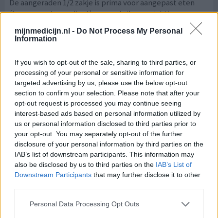
De aangeraden 1/2 zakje is prima voor aangepast eten
(lees: zeer streng dieet), maar als ik voorzichtig
buitenhuis eet heb ik een heel zakje of meer nodig. Wat
mijnmedicijn.nl -
Do Not Process My Personal
had ik graag eerder van dit medicijn geweten. Maar het
Information
blijkt eno
[lees meer...]
If you wish to opt-out of the sale, sharing to third parties, or
0 reacties
geef mening
processing of your personal or sensitive information for
targeted advertising by us, please use the below opt-out
section to confirm your selection. Please note that after your
opt-out request is processed you may continue seeing
Nalcrom
interest-based ads based on personal information utilized by
16-07-2020 | Vrouw | 43
us or personal information disclosed to third parties prior to
cromoglicinezuur (200mg)
your opt-out. You may separately opt-out of the further
Niet in de lijst
disclosure of your personal information by third parties on the
IAB’s list of downstream participants. This information may
Effectiviteit
also be disclosed by us to third parties on the
IAB’s List of
Hoeveelheid bijwerkingen
Downstream Participants
that may further disclose it to other
third parties.
Drie weken en mijn maagdarm was totaal anders ik wist
niet wat ‘normaal’ was. Ongelovelijk. Maar heb wel echt
Personal Data Processing Opt Outs
veel last van de bijwerking migraine gehad (3 weken