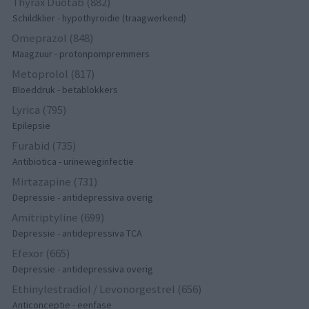
Thyrax Duotab (882)
Schildklier - hypothyroidie (traagwerkend)
Omeprazol (848)
Maagzuur - protonpompremmers
Metoprolol (817)
Bloeddruk - betablokkers
Lyrica (795)
Epilepsie
Furabid (735)
Antibiotica - urineweginfectie
Mirtazapine (731)
Depressie - antidepressiva overig
Amitriptyline (699)
Depressie - antidepressiva TCA
Efexor (665)
Depressie - antidepressiva overig
Ethinylestradiol / Levonorgestrel (656)
Anticonceptie - eenfase