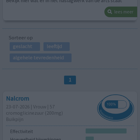
Bekijk hier wat er in het naslagwerk van de arts staat
lees meer
Sorteer op
geslacht
leeftijd
algehele tevredenheid
1
Nalcrom
23-07-2026 | Vrouw | 57
cromoglicinezuur (200mg)
Buikpijn
Effectiviteit
Hoeveelheid bijwerkingen