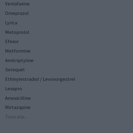
Venlafaxine
Omeprazol
Lyrica
Metoprolol
Efexor
Metformine
Amitriptyline
Seroquel
Ethinylestradiol / Levonorgestrel
Lexapro
Amoxicilline
Mirtazapine
Toon alle...