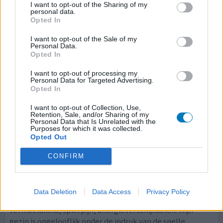
I want to opt-out of the Sharing of my
migraine!) en nog steeds heel veel gewone hoofdpijn na
personal data.
een half jaar gebruiken De gewrichtspijn is ook behoorlijk
Opted In
hardnekkig Maar de baten wegen meer dan de kosten
wat dit betreft.
I want to opt-out of the Sale of my
Personal Data.
Opted In
0 reacties
geef mening
I want to opt-out of processing my
Personal Data for Targeted Advertising.
Opted In
Nalcrom
I want to opt-out of Collection, Use,
23-04-2011 | Vrouw | 41
Retention, Sale, and/or Sharing of my
Personal Data that Is Unrelated with the
cromoglicinezuur
Purposes for which it was collected.
Mestcelactivatie
Opted Out
Effectiviteit
CONFIRM
Hoeveelheid bijwerkingen
Al meteen beterschap van flushing (rood worden) van
Data Deletion
Data Access
Privacy Policy
gezicht en buik en rug, diarree, maagpijn, darmkramp,
vermoeidheid, spierpijn, allergieverschijnselen. Mijn
gezin is ongelooflijk onder de indruk van de snelle