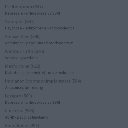
Escitalopram (647)
Depressie - antidepressiva SSRI
Seroquel (647)
Psychose / schizofrenie - antipsychotica
Amoxicilline (646)
Antibiotica - penicillines breedspectrum
Wellbutrin XR (646)
Verslavingsziekten
Metformine (620)
Diabetes (suikerziekte) - orale middelen
Implanon (hormoonimplantaat) (584)
Anticonceptie - overig
Lexapro (509)
Depressie - antidepressiva SSRI
Concerta (503)
ADHD - psychostimulantia
Amlodipine (493)