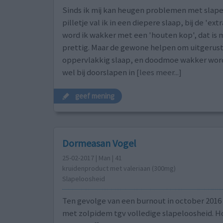
Sinds ik mij kan heugen problemen met slape
pilletje val ik in een diepere slaap, bij de 'ext
word ik wakker met een 'houten kop', dat is 
prettig. Maar de gewone helpen om uitgerust
oppervlakkig slaap, en doodmoe wakker wordt.
wel bij doorslapen in
[lees meer...]
geef mening
Dormeasan Vogel
25-02-2017 | Man | 41
kruidenproduct met valeriaan (300mg)
Slapeloosheid
Ten gevolge van een burnout in october 201
met zolpidem tgv volledige slapeloosheid. 