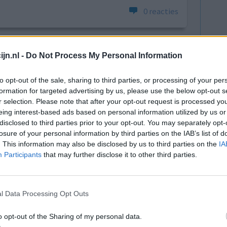
0 reacties
jn.nl -
Do Not Process My Personal Information
to opt-out of the sale, sharing to third parties, or processing of your per
formation for targeted advertising by us, please use the below opt-out s
r selection. Please note that after your opt-out request is processed y
eing interest-based ads based on personal information utilized by us or
pen. En
Effectiviteit
disclosed to third parties prior to your opt-out. You may separately opt-
 uur
Hoeveelheid bijwerkingen
losure of your personal information by third parties on the IAB’s list of
. Slaap
. This information may also be disclosed by us to third parties on the
IA
g een extra uurtje slaap pakken. zonder dit
Participants
that may further disclose it to other third parties.
 erg tevreden over. Had al voor dit
l Data Processing Opt Outs
0 reacties
o opt-out of the Sharing of my personal data.