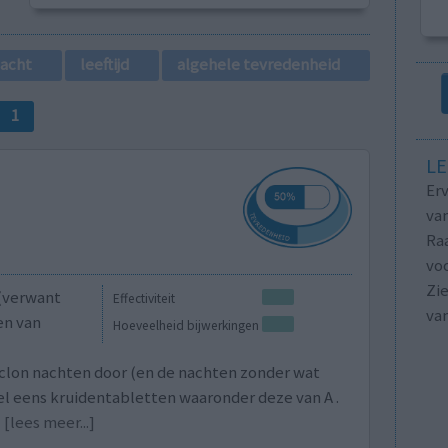
lacht
leeftijd
algehele tevredenheid
1
LE
Erv
van
Raa
voo
Zie
(verwant
Effectiviteit
va
en van
Hoeveelheid bijwerkingen
piclon nachten door (en de nachten zonder wat
el eens kruidentabletten waaronder deze van A .
t
[lees meer...]