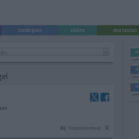
medicijnen
ziekte
dna testen
m
n...
w
gel
n
aan
X
Bij
Slapeloosheid