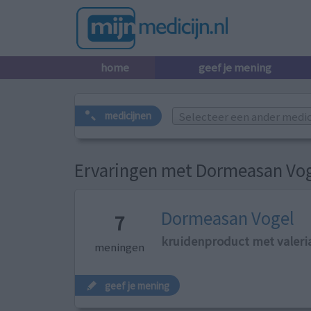
home
geef je mening
Selecteer een ander medicij
medicijnen
Ervaringen met Dormeasan Vo
Dormeasan Vogel
7
kruidenproduct met valeri
meningen
geef je mening