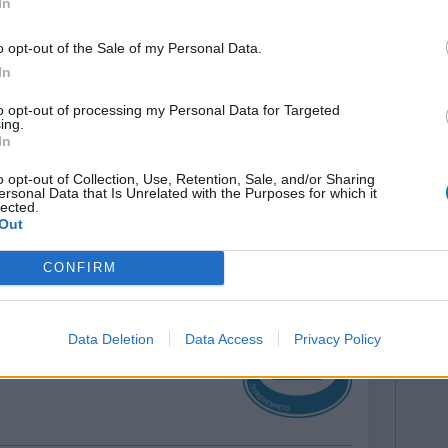
In
o opt-out of the Sale of my Personal Data.
In
to opt-out of processing my Personal Data for Targeted
ing.
In
'n vier uur
Effectiviteit
o opt-out of Collection, Use, Retention, Sale, and/or Sharing
en. Zo veel
Hoeveelheid bijwerkingen
ersonal Data that Is Unrelated with the Purposes for which it
lected.
ts. Helaas.
Out
0 reacties
CONFIRM
Data Deletion
Data Access
Privacy Policy