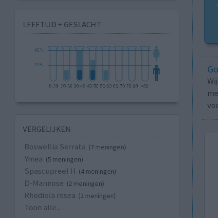
LEEFTIJD + GESLACHT
Go
Wi
med
vo
VERGELIJKEN
Boswellia Serrata
(7 meningen)
Ymea
(5 meningen)
Spascupreel H
(4 meningen)
D-Mannose
(2 meningen)
Rhodiola rosea
(2 meningen)
Toon alle...