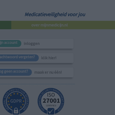
Medicatieveiligheid voor jou
over mijnmedicijn.nl
ijn account
inloggen
achtwoord vergeten?
klik hier!
og geen account?
maak er nu één!