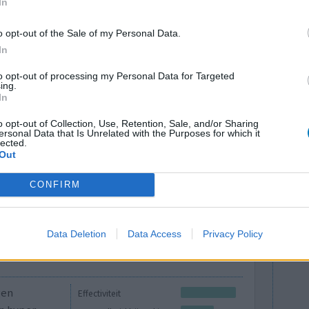
den vanwege
In
Effectiviteit
nstante roes
Hoeveelheid bijwerkingen
o opt-out of the Sale of my Personal Data.
els verloopt
Bijwerkingen
In
 niet. Mijn
versuft
chronische vermoeidheid
met weinig
to opt-out of processing my Personal Data for Targeted
ing.
vergeetachtigheid
waar. Als ik
In
...]
duizeligheid bij het opstaan
o opt-out of Collection, Use, Retention, Sale, and/or Sharing
ersonal Data that Is Unrelated with the Purposes for which it
lected.
Out
CONFIRM
Data Deletion
Data Access
Privacy Policy
gen
Effectiviteit