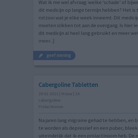
Wat ik me wel afvraag: welke ‘schade’ of bijw
dit medicijn op lange termijn hebben? Het is 
rotzooi wat je elke week inneemt. Dit medicijn
moeten slikken tot aan de overgang. Is hier i
dit medicijn al heel lang gebruikt en meer w
meer...]
geef mening
Cabergoline Tabletten
29-01-2023 | Vrouw | 24
cabergoline
Prolactinoom
Na jaren lang migraine gehad te hebben, en
te worden als depressief en een puber, bleek 
uiteindelijk dat ik een prolactinoom heb. De 