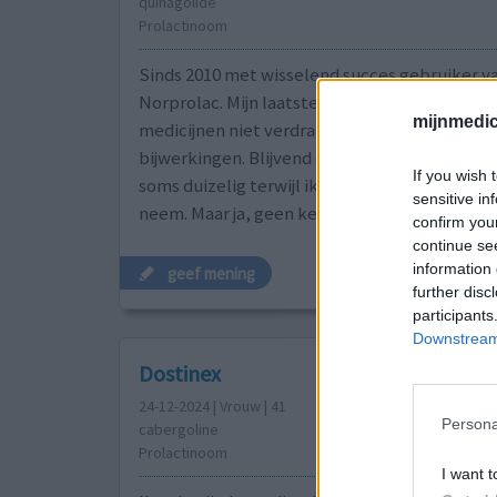
quinagolide
Prolactinoom
Sinds 2010 met wisselend succes gebruiker v
Norprolac. Mijn laatste redmiddel omdat ik a
mijnmedici
medicijnen niet verdragen kan vanwege ernst
bijwerkingen. Blijvend oververmoeid, misseli
If you wish 
soms duizelig terwijl ik maar een halve table
sensitive in
neem. Maar ja, geen keus!
confirm you
continue se
information 
geef mening
further disc
participants
Downstream 
Dostinex
24-12-2024 | Vrouw | 41
Persona
cabergoline
Prolactinoom
I want t