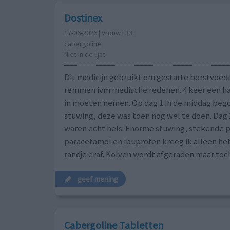
Dostinex
17-06-2026 | Vrouw | 33
cabergoline
Niet in de lijst
Dit medicijn gebruikt om gestarte borstvoedi
remmen ivm medische redenen. 4 keer een ha
in moeten nemen. Op dag 1 in de middag beg
stuwing, deze was toen nog wel te doen. Dag 
waren echt hels. Enorme stuwing, stekende p
paracetamol en ibuprofen kreeg ik alleen he
randje eraf. Kolven wordt afgeraden maar toc
geef mening
Cabergoline Tabletten