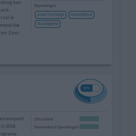
erking kan
Bijwerkingen
toch
acute hoofdpijn
misselijkheid
 zal ik
duizeligheid
emand die
eten
[lees
 bestempeld
Effectiviteit
in 2016
Hoeveelheid bijwerkingen
migraine