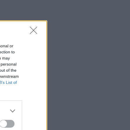
sonal or
ection to
ou may
 personal
out of the
 downstream
B’s List of