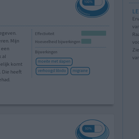
LE
Erv
van
gegeven.
Raa
Effectiviteit
ren. Mijn
voo
Hoeveelheid bijwerkingen
k een
Zie
Bijwerkingen
 al
va
moeite met slapen
elijk komt
verhoogd libido
migraine
 Die heeft
ehad.