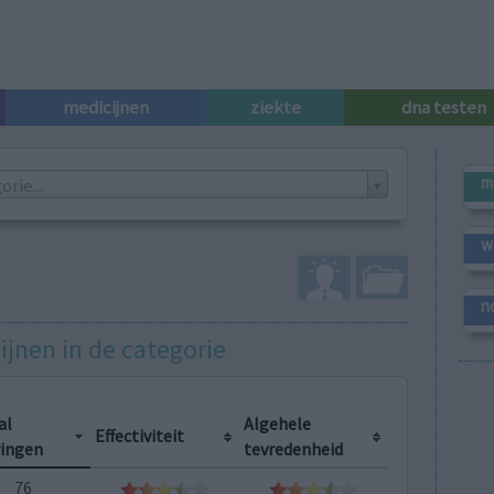
medicijnen
ziekte
dna testen
m
rie...
w
n
ijnen in de categorie
al
Algehele
Effectiviteit
ringen
tevredenheid
76