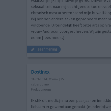
waarschijnlijk mijn huwelijk gered. Omwille v
seksualiteit naar mijn echtgenote toe en vee
chronisch masturberen stond mijn huwelijk o
Wij hebben andere zaken geprobeerd maar ni
voldoende. Uiteindelijk heeft onze arts op vra
vrouw Androcur voorgeschreven. Wij zijn gest
eenm
[lees meer...]
geef mening
Dostinex
31-03-2024 | Vrouw | 35
cabergoline
Prolactinoom
Ik slik dit medicijn nu een paar jaar en inmidde
lichaam er gewend aan geraakt (minder bijwe