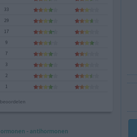
33
29
17
9
7
3
2
1
e beoordelen
ormonen - antihormonen