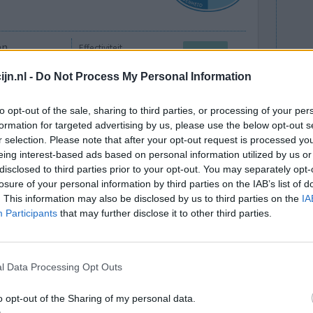
an
Effectiviteit
ndere
Hoeveelheid bijwerkingen
jn.nl -
Do Not Process My Personal Information
ige
Bijwerkingen
jkheid en
chronische vermoeidheid
to opt-out of the sale, sharing to third parties, or processing of your per
t 75 mg
formation for targeted advertising by us, please use the below opt-out s
misselijkheid
lichte duizeligheid
r selection. Please note that after your opt-out request is processed y
eing interest-based ads based on personal information utilized by us or
disclosed to third parties prior to your opt-out. You may separately opt-
losure of your personal information by third parties on the IAB’s list of
. This information may also be disclosed by us to third parties on the
IA
Participants
that may further disclose it to other third parties.
l Data Processing Opt Outs
o opt-out of the Sharing of my personal data.