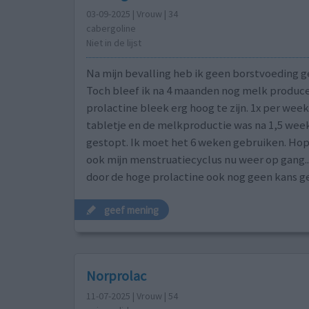
03-09-2025 | Vrouw | 34
cabergoline
Niet in de lijst
Na mijn bevalling heb ik geen borstvoeding 
Toch bleef ik na 4 maanden nog melk produce
prolactine bleek erg hoog te zijn. 1x per wee
tabletje en de melkproductie was na 1,5 week
gestopt. Ik moet het 6 weken gebruiken. Hop
ook mijn menstruatiecyclus nu weer op gang...
door de hoge prolactine ook nog geen kans g
geef mening
Norprolac
11-07-2025 | Vrouw | 54