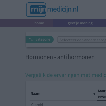
home
geef je mening
Selecteer een andere catego
categorie
Hormonen - antihormonen
Vergelijk de ervaringen met medic
Aant
Naam
erva
Clomid