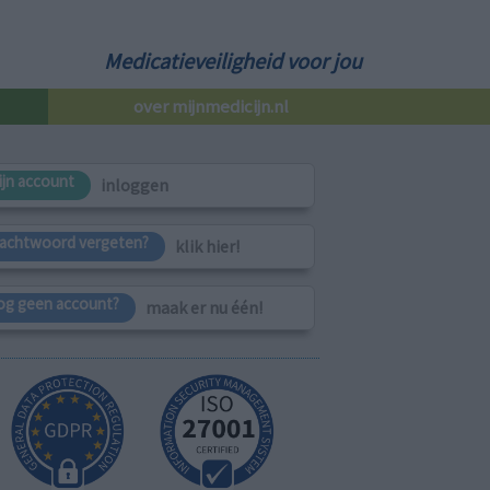
Medicatieveiligheid voor jou
over mijnmedicijn.nl
ijn account
inloggen
achtwoord vergeten?
klik hier!
og geen account?
maak er nu één!