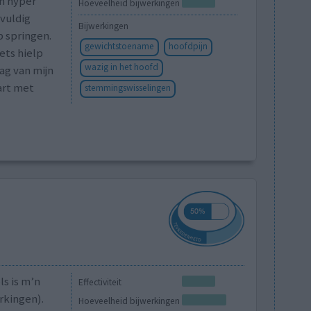
an hyper
Hoeveelheid bijwerkingen
lvuldig
Bijwerkingen
p springen.
gewichtstoename
hoofdpijn
ets hielp
wazig in het hoofd
ag van mijn
art met
stemmingswisselingen
ls is m’n
Effectiviteit
rkingen).
Hoeveelheid bijwerkingen