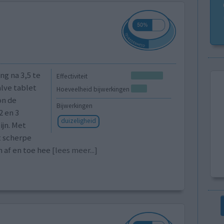
ng na 3,5 te
Effectiviteit
lve tablet
Hoeveelheid bijwerkingen
on de
Bijwerkingen
2 en 3
duizeligheid
ijn. Met
t scherpe
h af en toe hee
[lees meer...]