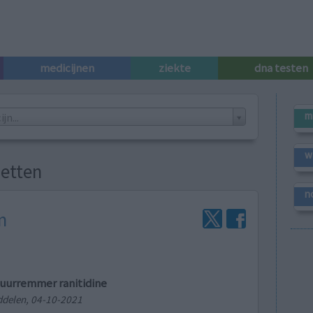
medicijnen
ziekte
dna testen
m
n...
w
letten
n
n
uurremmer ranitidine
ddelen, 04-10-2021