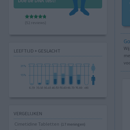
Doe de DNA test!
(52 reviews)
Go
Wi
LEEFTIJD + GESLACHT
med
vo
VERGELIJKEN
Cimetidine Tabletten
(17 meningen)