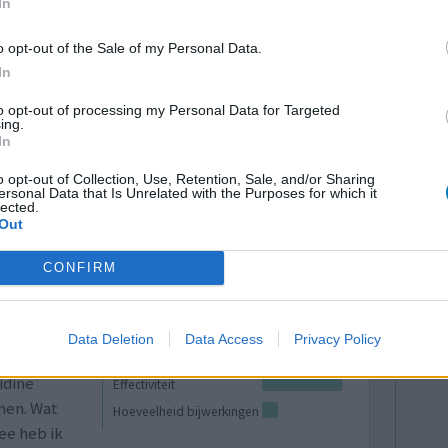
idine en
In
Effectiviteit
van het
Hoeveelheid bijwerkingen
o opt-out of the Sale of my Personal Data.
 perfect met
In
ls ik van deze reeks maag medicijnen ook maar
te dosering, heb ik heel de nacht last van
to opt-out of processing my Personal Data for Targeted
ing.
In
0 reacties
o opt-out of Collection, Use, Retention, Sale, and/or Sharing
ersonal Data that Is Unrelated with the Purposes for which it
lected.
Out
CONFIRM
Data Deletion
Data Access
Privacy Policy
idine
Effectiviteit
nen. Wat
Hoeveelheid bijwerkingen
ee heb ik