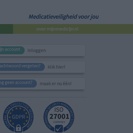
Medicatieveiligheid voor jou
over mijnmedicijn.nl
ijn account
inloggen
achtwoord vergeten?
klik hier!
og geen account?
maak er nu één!