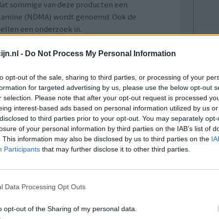
 dat sommige van deze producten een
ylamine (NDMA) wordt genoemd. Ook de
tellen een onderzoek in.
ranitidine of Zantac direct te stoppen maar
met de arts besproken kunnen worden.
jn.nl -
Do Not Process My Personal Information
Naar EMA artikel
to opt-out of the sale, sharing to third parties, or processing of your per
formation for targeted advertising by us, please use the below opt-out s
r selection. Please note that after your opt-out request is processed y
lacht
leeftijd
algehele tevredenheid
eing interest-based ads based on personal information utilized by us or
disclosed to third parties prior to your opt-out. You may separately opt-
losure of your personal information by third parties on the IAB’s list of
3
4
5
. This information may also be disclosed by us to third parties on the
IA
Participants
that may further disclose it to other third parties.
l Data Processing Opt Outs
o opt-out of the Sharing of my personal data.