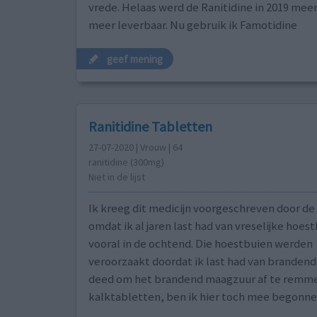
vrede. Helaas werd de Ranitidine in 2019 meen
meer leverbaar. Nu gebruik ik Famotidine
geef mening
Ranitidine Tabletten
27-07-2020 | Vrouw | 64
ranitidine (300mg)
Niet in de lijst
Ik kreeg dit medicijn voorgeschreven door de
omdat ik al jaren last had van vreselijke hoes
vooral in de ochtend. Die hoestbuien werden
veroorzaakt doordat ik last had van brandend
deed om het brandend maagzuur af te remm
kalktabletten, ben ik hier toch mee begonne