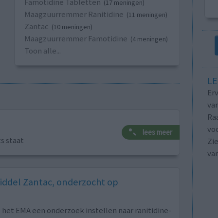
Famotidine Tabletten
(17 meningen)
Maagzuurremmer Ranitidine
(11 meningen)
Zantac
(10 meningen)
Maagzuurremmer Famotidine
(4 meningen)
Toon alle...
LE
Erv
van
Raa
voo
lees meer
ts staat
Zie
va
middel Zantac, onderzocht op
et EMA een onderzoek instellen naar ranitidine-