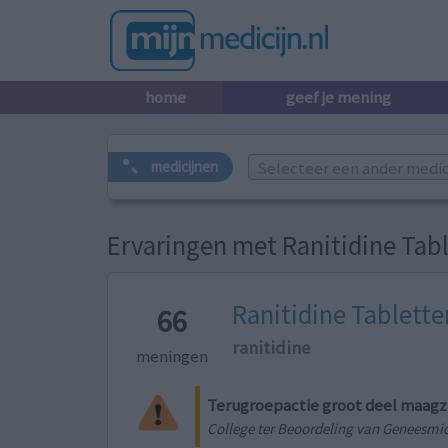
home
geef je mening
Selecteer een ander medicij
medicijnen
Ervaringen met Ranitidine Tab
Ranitidine Tablette
66
ranitidine
meningen
Terugroepactie groot deel maagz
College ter Beoordeling van Geneesmi