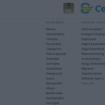
medicijnen
medicijn-ziek
Mirena
Anticonceptie /
Simvastatine
zwangerschapspr
Champix
Depressie
Paroxetine
Angst & panieks
Citalopram
Hoge bloeddruk
Thyrax Duotab
Blaasontsteking
Tramadol
Acne/puistjes
Sertraline
Hoog cholestero
Venlafaxine
Migraine
Omeprazol
Slapeloosheid
Lyrica
Diabetes type 2
Metoprolol
Toon alle...
Efexor
Metformine
Amitriptyline
Seroquel