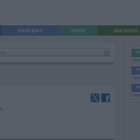
medicijnen
ziekte
dna testen
m
n...
w
n
m