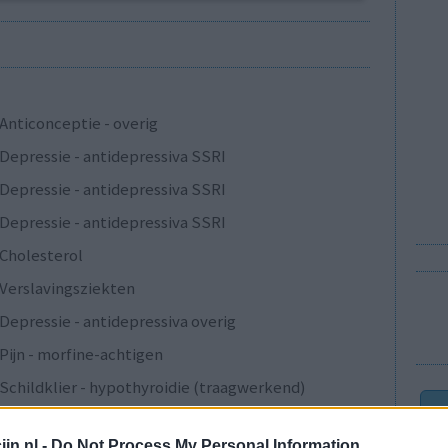
Anticonceptie - overig
Depressie - antidepressiva SSRI
Depressie - antidepressiva SSRI
Depressie - antidepressiva SSRI
Cholesterol
Verslavingsziekten
Depressie - antidepressiva overig
Pijn - morfine-achtigen
Schildklier - hypothyroidie (traagwerkend)
Maagzuur - protonpompremmers
jn.nl -
Do Not Process My Personal Information