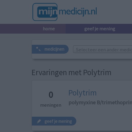
home
geef je mening
Selecteer een ander medicij
medicijnen
Ervaringen met Polytrim
Polytrim
0
polymyxine B/trimethopri
meningen
geef je mening