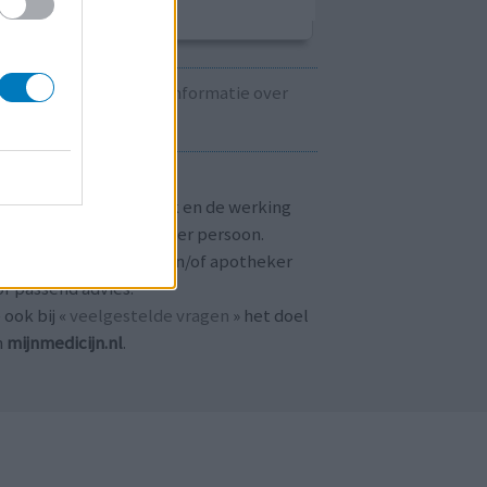
Kijk hier voor informatie over
zwangerschap.
T OP!
aringen zijn persoonlijk en de werking
 medicijnen verschilt per persoon.
dpleeg altijd uw arts en/of apotheker
r passend advies.
 ook bij «
veelgestelde vragen
» het doel
n
mijnmedicijn.nl
.