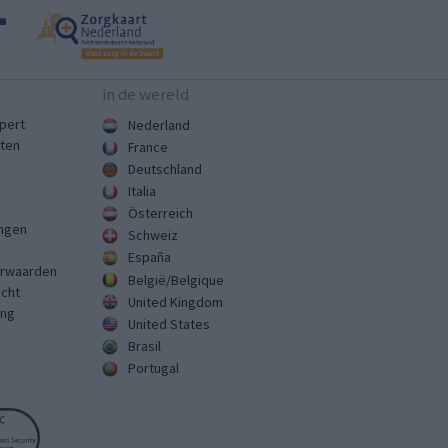
n
in de wereld
pert
Nederland
sten
France
Deutschland
Italia
Österreich
ingen
Schweiz
España
rwaarden
België/Belgique
echt
United Kingdom
ing
United States
Brasil
Portugal