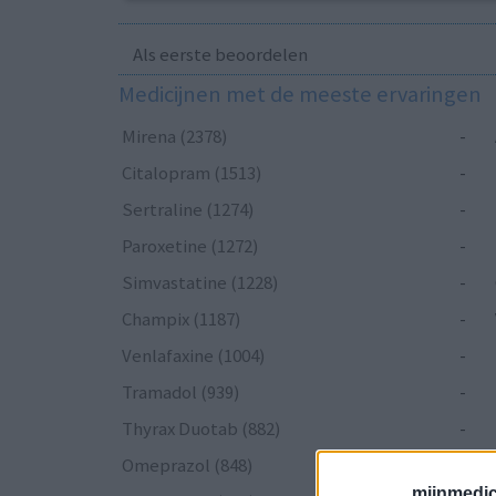
Als eerste beoordelen
Medicijnen met de meeste ervaringen
Mirena (2378)
-
Citalopram (1513)
-
Sertraline (1274)
-
Paroxetine (1272)
-
Simvastatine (1228)
-
Champix (1187)
-
Venlafaxine (1004)
-
Tramadol (939)
-
Thyrax Duotab (882)
-
Omeprazol (848)
-
mijnmedici