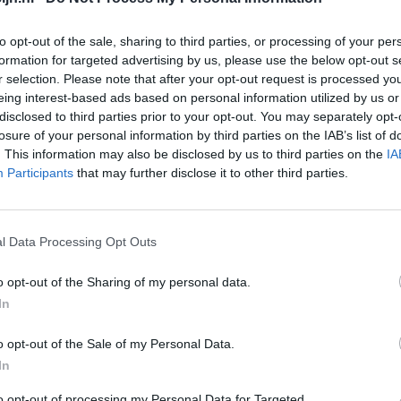
Bloeddruk - betablokkers
Epilepsie
to opt-out of the sale, sharing to third parties, or processing of your per
formation for targeted advertising by us, please use the below opt-out s
Antibiotica - urineweginfectie
r selection. Please note that after your opt-out request is processed y
Depressie - antidepressiva overig
eing interest-based ads based on personal information utilized by us or
disclosed to third parties prior to your opt-out. You may separately opt-
Depressie - antidepressiva TCA
Go
losure of your personal information by third parties on the IAB’s list of
Wi
Depressie - antidepressiva overig
. This information may also be disclosed by us to third parties on the
IA
med
Participants
that may further disclose it to other third parties.
Anticonceptie - eenfase
vo
Psychose / schizofrenie - antipsychotica
Depressie - antidepressiva SSRI
l Data Processing Opt Outs
Antibiotica - penicillines breedspectrum
o opt-out of the Sharing of my personal data.
Verslavingsziekten
In
Diabetes (suikerziekte) - orale middelen
o opt-out of the Sale of my Personal Data.
Anticonceptie - overig
In
Depressie - antidepressiva SSRI
to opt-out of processing my Personal Data for Targeted