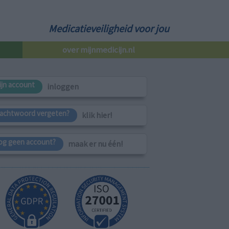
Medicatieveiligheid voor jou
over mijnmedicijn.nl
ijn account
inloggen
achtwoord vergeten?
klik hier!
og geen account?
maak er nu één!