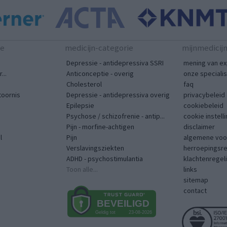
te
medicijn-categorie
mijnmedicij
Depressie - antidepressiva SSRI
mening van ex
...
Anticonceptie - overig
onze speciali
Cholesterol
faq
toornis
Depressie - antidepressiva overig
privacybeleid
Epilepsie
cookiebeleid
Psychose / schizofrenie - antip...
cookie instell
Pijn - morfine-achtigen
disclaimer
l
Pijn
algemene voo
Verslavingsziekten
herroepingsr
ADHD - psychostimulantia
klachtenregel
Toon alle...
links
sitemap
contact