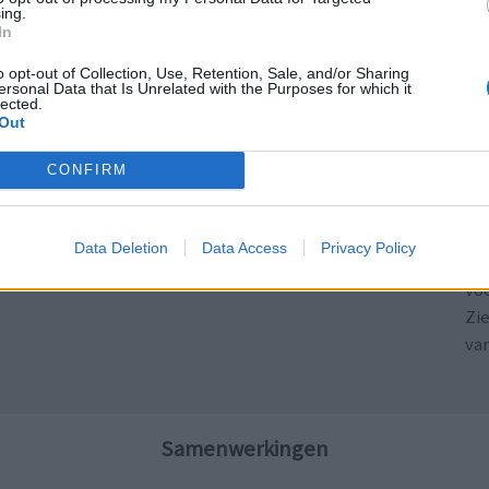
ing.
ADHD - psychostimulantia
In
Bloeddruk - calciumantagonisten
o opt-out of Collection, Use, Retention, Sale, and/or Sharing
ersonal Data that Is Unrelated with the Purposes for which it
Antibiotica - penicillines breedspectrum
lected.
Out
Acne
ADHD - psychostimulantia
CONFIRM
LE
Schildklier - hypothyroidie (traagwerkend)
Erv
van
Data Deletion
Data Access
Privacy Policy
Raa
voo
Zie
va
Samenwerkingen