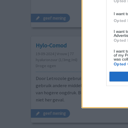
Opted 
I want t
geef mening
Opted 
I want 
Advertis
Opted 
Hylo-Comod
I want t
19-09-2024 | Vrouw | 77
of my P
was col
hyaluronzuur (1/3mg/ml)
Opted 
Droge ogen
Door Letrozole gebruik erg last van droge oge
gebruik andere middelen tegen droge ogen kr
van hogere oogdruk. Bij gebruik van Hylo-Com
niet her geval.
geef mening