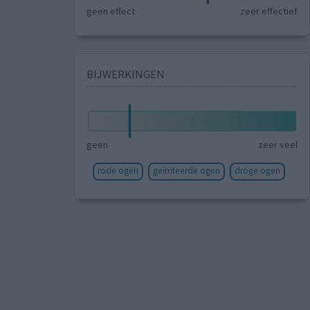
geen effect
zeer effectief
BIJWERKINGEN
geen
zeer veel
rode ogen
geïrriteerde ogen
droge ogen