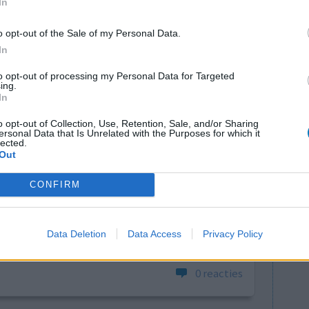
In
rode ogen
o opt-out of the Sale of my Personal Data.
0 reacties
In
to opt-out of processing my Personal Data for Targeted
ing.
In
o opt-out of Collection, Use, Retention, Sale, and/or Sharing
ersonal Data that Is Unrelated with the Purposes for which it
lected.
Out
CONFIRM
n. Bij
Effectiviteit
eeg ik last
Hoeveelheid bijwerkingen
od is dit
Data Deletion
Data Access
Privacy Policy
0 reacties