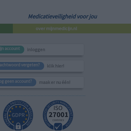
Medicatieveiligheid voor jou
over mijnmedicijn.nl
ijn account
inloggen
achtwoord vergeten?
klik hier!
og geen account?
maak er nu één!