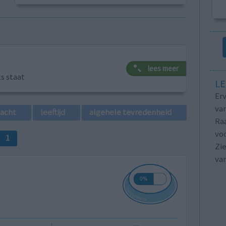
lees meer
ts staat
LE
Erv
van
lacht
leeftijd
algehele tevredenheid
Raa
voo
1
Zie
va