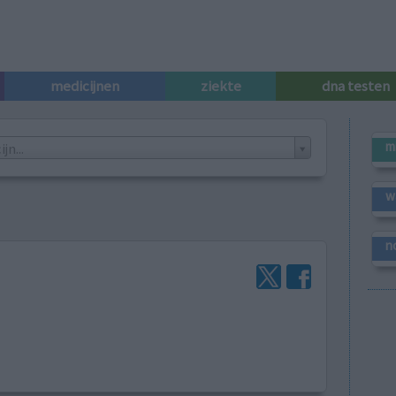
medicijnen
ziekte
dna testen
m
n...
w
n