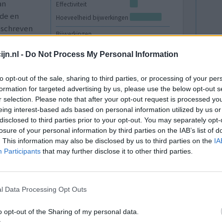
an
Effectiviteit
nde en
Hoeveelheid bijwerkingen
geschreven
Bijwerkingen
 bij mij.
geïrriteerde ogen
droge ogen
jn.nl -
Do Not Process My Personal Information
0 reacties
to opt-out of the sale, sharing to third parties, or processing of your per
formation for targeted advertising by us, please use the below opt-out s
r selection. Please note that after your opt-out request is processed y
eing interest-based ads based on personal information utilized by us or
disclosed to third parties prior to your opt-out. You may separately opt-
losure of your personal information by third parties on the IAB’s list of
. This information may also be disclosed by us to third parties on the
IA
Participants
that may further disclose it to other third parties.
gestapt op
Effectiviteit
l Data Processing Opt Outs
rode
Hoeveelheid bijwerkingen
ebruikt
Bijwerkingen
o opt-out of the Sharing of my personal data.
.