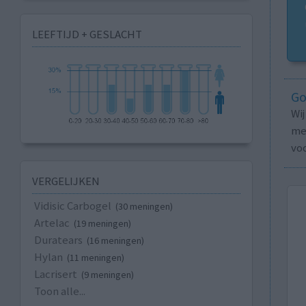
LEEFTIJD + GESLACHT
Go
Wi
med
vo
VERGELIJKEN
Vidisic Carbogel
(30 meningen)
Artelac
(19 meningen)
Duratears
(16 meningen)
Hylan
(11 meningen)
Lacrisert
(9 meningen)
Toon alle...