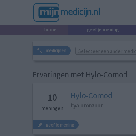
home
geef je mening
Selecteer een ander medicij
medicijnen
Ervaringen met Hylo-Comod
Hylo-Comod
10
hyaluronzuur
meningen
geef je mening