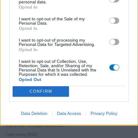
personal data.
Ethinylestradiol / Levonorgestrel (656)
Opted In
Anticonceptie - eenfase
I want to opt-out of the Sale of my
Seroquel (647)
Personal Data.
Opted In
Psychose / schizofrenie - antipsychotica
Escitalopram (647)
I want to opt-out of processing my
Personal Data for Targeted Advertising.
Depressie - antidepressiva SSRI
Opted In
Amoxicilline (646)
Antibiotica - penicillines breedspectrum
I want to opt-out of Collection, Use,
Retention, Sale, and/or Sharing of my
Wellbutrin XR (646)
Personal Data that Is Unrelated with the
Purposes for which it was collected.
Verslavingsziekten
Opted Out
Metformine (620)
CONFIRM
Diabetes (suikerziekte) - orale middelen
Implanon (hormoonimplantaat) (584)
Anticonceptie - overig
Data Deletion
Data Access
Privacy Policy
Lexapro (509)
Depressie - antidepressiva SSRI
Concerta (503)