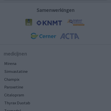
Samenwerkingen
medicijnen
Mirena
Simvastatine
Champix
Paroxetine
Citalopram
Thyrax Duotab
Tramadol