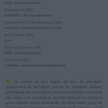
ADHD - psychostimulantia
Amlodipine (493)
Bloeddruk - calciumantagonisten
Amoxicilline / Clavulaanzuur (486)
Antibiotica - penicillines breedspectrum
Roaccutane (480)
Acne
Dexamfetamine (446)
ADHD - psychostimulantia
Euthyrox (436)
Schildklier - hypothyroidie (traagwerkend)
De reviews op deze pagina zijn door de gebruikers
gegenereerd en vervolgens gelezen en aangepast alvorens
goedkeuring, om zo te voldoen aan onze standaarden wat betreft
een review voor een medicijn. Voor het delen van ervaringen is
geen medische kennis noodzakelijk. Op deze manier geven de