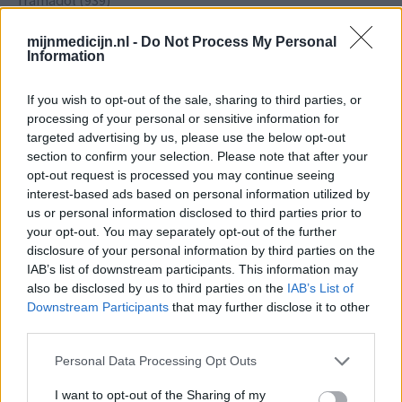
Tramadol (939)
Pijn - morfine-achtigen
mijnmedicijn.nl -
Do Not Process My Personal
Thyrax Duotab (882)
Information
Schildklier - hypothyroidie (traagwerkend)
Omeprazol (848)
If you wish to opt-out of the sale, sharing to third parties, or
Maagzuur - protonpompremmers
processing of your personal or sensitive information for
targeted advertising by us, please use the below opt-out
Metoprolol (817)
section to confirm your selection. Please note that after your
Bloeddruk - betablokkers
opt-out request is processed you may continue seeing
Lyrica (795)
interest-based ads based on personal information utilized by
Epilepsie
us or personal information disclosed to third parties prior to
Furabid (735)
your opt-out. You may separately opt-out of the further
disclosure of your personal information by third parties on the
Antibiotica - urineweginfectie
IAB’s list of downstream participants. This information may
Mirtazapine (731)
also be disclosed by us to third parties on the
IAB’s List of
Depressie - antidepressiva overig
Downstream Participants
that may further disclose it to other
Amitriptyline (699)
third parties.
Depressie - antidepressiva TCA
Personal Data Processing Opt Outs
Efexor (665)
Depressie - antidepressiva overig
I want to opt-out of the Sharing of my