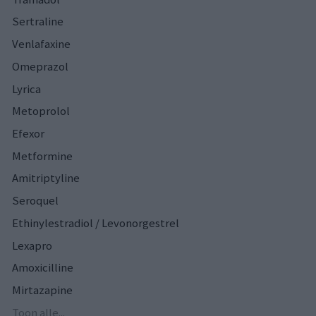
Sertraline
Venlafaxine
Omeprazol
Lyrica
Metoprolol
Efexor
Metformine
Amitriptyline
Seroquel
Ethinylestradiol / Levonorgestrel
Lexapro
Amoxicilline
Mirtazapine
Toon alle...