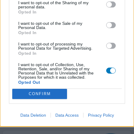
Midalgan
I want to opt-out of the Sharing of my
personal data.
16-06-2019 | Vrouw | 27
Opted In
glycolsalicylaat / methylnicotinaat
Spierpijn
I want to opt-out of the Sale of my
Personal Data.
Opted In
Effectiviteit
Hoeveelheid bijwerkingen
I want to opt-out of processing my
Personal Data for Targeted Advertising.
Opted In
Wat een verschrikkelijk spul! Verleden jaar over mijn
gehele rug gesmeerd wegens rugpijn. Na een paar
I want to opt-out of Collection, Use,
minuten voelde ik mij weeig en beroerd. Dit werd met de
Retention, Sale, and/or Sharing of my
Personal Data that Is Unrelated with the
seconde erger. Tot ik ook nog eens duizelig werd. Mijn
Purposes for which it was collected.
vriend heeft toen snel alles proberen af te wassen. Een
Opted Out
minuut of 15 later was het gelukkig voorbij. Ik dacht
goed, wellicht een te groot oppervlakte gesme
[lees
CONFIRM
meer...]
0 reacties
geef mening
Data Deletion
Data Access
Privacy Policy