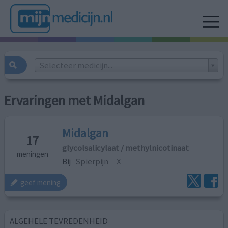
Selecteer medicijn...
Ervaringen met Midalgan
Midalgan
17
glycolsalicylaat / methylnicotinaat
meningen
Bij
Spierpijn
X
geef mening
ALGEHELE TEVREDENHEID