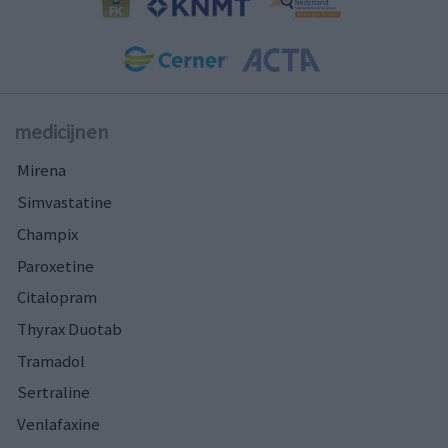
medicijnen
Mirena
Simvastatine
Champix
Paroxetine
Citalopram
Thyrax Duotab
Tramadol
Sertraline
Venlafaxine