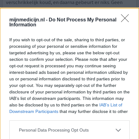
verschrikkelijk koud, en daarna gebeurt er niks. Geen
warmte, geen vlekken, geen jeuk helemaal niks
mijnmedicijn.nl -
Do Not Process My Personal
0 reacties
geef mening
Information
If you wish to opt-out of the sale, sharing to third parties, or
Midalgan
processing of your personal or sensitive information for
targeted advertising by us, please use the below opt-out
03-08-2019 | Man | 40
section to confirm your selection. Please note that after your
glycolsalicylaat / methylnicotinaat
opt-out request is processed you may continue seeing
Spierpijn
interest-based ads based on personal information utilized by
us or personal information disclosed to third parties prior to
Effectiviteit
your opt-out. You may separately opt-out of the further
Hoeveelheid bijwerkingen
disclosure of your personal information by third parties on the
IAB’s list of downstream participants. This information may
also be disclosed by us to third parties on the
IAB’s List of
Downstream Participants
that may further disclose it to other
0 reacties
geef mening
third parties.
Personal Data Processing Opt Outs