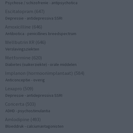
Psychose / schizofrenie - antipsychotica
Escitalopram (647)
Depressie - antidepressiva SSRI
Amoxicilline (646)
Antibiotica - penicillines breedspectrum
Wellbutrin XR (646)
Verslavingsziekten
Metformine (620)
Diabetes (suikerziekte) - orale middelen
Implanon (hormoonimplantaat) (584)
Anticonceptie - overig
Lexapro (509)
Depressie - antidepressiva SSRI
Concerta (503)
ADHD - psychostimulantia
Amlodipine (493)
Bloeddruk - calciumantagonisten