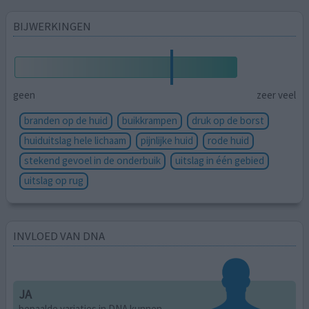
BIJWERKINGEN
geen
zeer veel
branden op de huid
buikkrampen
druk op de borst
huiduitslag hele lichaam
pijnlijke huid
rode huid
stekend gevoel in de onderbuik
uitslag in één gebied
uitslag op rug
INVLOED VAN DNA
JA
bepaalde variaties in DNA kunnen