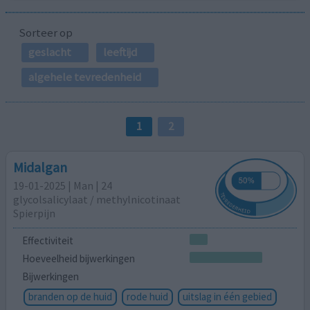
Sorteer op
geslacht
leeftijd
algehele tevredenheid
1
2
Midalgan
19-01-2025 | Man | 24
glycolsalicylaat / methylnicotinaat
Spierpijn
Effectiviteit
Hoeveelheid bijwerkingen
Bijwerkingen
branden op de huid
rode huid
uitslag in één gebied