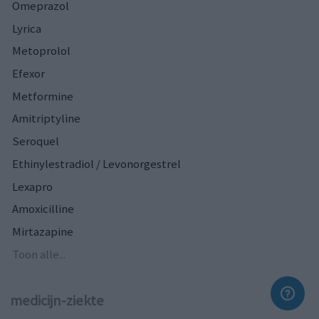
Omeprazol
Lyrica
Metoprolol
Efexor
Metformine
Amitriptyline
Seroquel
Ethinylestradiol / Levonorgestrel
Lexapro
Amoxicilline
Mirtazapine
Toon alle...
medicijn-ziekte