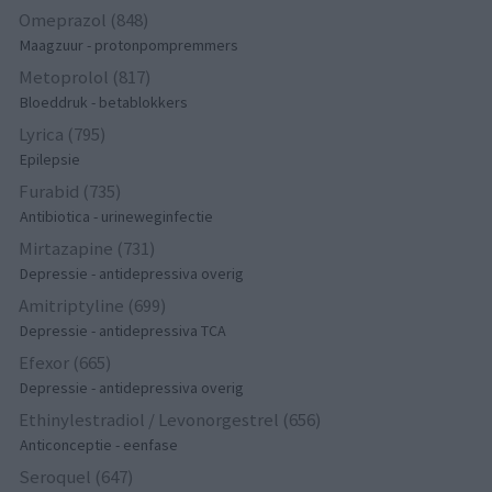
Omeprazol (848)
Maagzuur - protonpompremmers
Metoprolol (817)
Bloeddruk - betablokkers
Lyrica (795)
Epilepsie
Furabid (735)
Antibiotica - urineweginfectie
Mirtazapine (731)
Depressie - antidepressiva overig
Amitriptyline (699)
Depressie - antidepressiva TCA
Efexor (665)
Depressie - antidepressiva overig
Ethinylestradiol / Levonorgestrel (656)
Anticonceptie - eenfase
Seroquel (647)