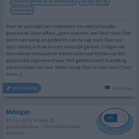
stekend gevoel in de onderbuik
uitslag op rug
rode huid
Voor de spierpijn aan linkerkant van nek/schouder
gesmeerd. Geen effect, geen warmte, wel heel rood. Ook
werd mijn wang en gedeelte van de rug rood. Paar uur
later stekej in buik en een misselijk gevoel. 2 dagen na
het smeren ontstaan er ineens allemaal bulten op het
gebied dat ingemeerd was. Het gebied voelt branderig
aan en straalt uit naar linker wang. Ook nu last van h
[lees
meer...]
0 reacties
geef mening
Midalgan
03-12-2024 | Vrouw | 25
glycolsalicylaat / methylnicotinaat
Spierpijn