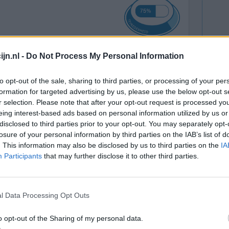
jn.nl -
Do Not Process My Personal Information
er maand
Effectiviteit
on NTVG )
Hoeveelheid bijwerkingen
to opt-out of the sale, sharing to third parties, or processing of your per
 Autoject 2
formation for targeted advertising by us, please use the below opt-out s
 Inject-Ease. Jammer genoeg niet in Nederland te
r selection. Please note that after your opt-out request is processed y
ruiken vindt je als je zoekt Inject-Ease en
eing interest-based ads based on personal information utilized by us or
disclosed to third parties prior to your opt-out. You may separately opt-
losure of your personal information by third parties on the IAB’s list of
. This information may also be disclosed by us to third parties on the
IA
0 reacties
Participants
that may further disclose it to other third parties.
l Data Processing Opt Outs
o opt-out of the Sharing of my personal data.