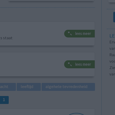
lees meer
LE
ts staat
Erv
van
Raa
voo
lees meer
Zie
va
lacht
leeftijd
algehele tevredenheid
1