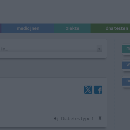
medicijnen
ziekte
dna testen
m
n...
w
n
X
Bij
Diabetes type 1