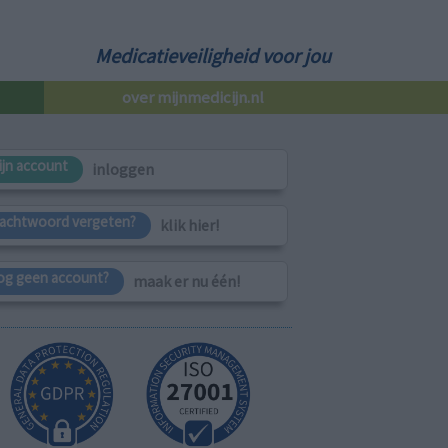
Medicatieveiligheid voor jou
over mijnmedicijn.nl
ijn account
inloggen
achtwoord vergeten?
klik hier!
og geen account?
maak er nu één!