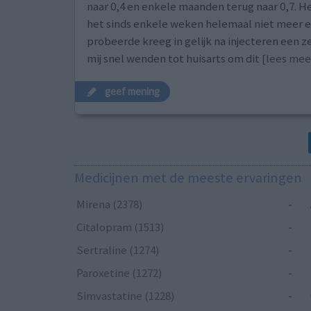
naar 0,4 en enkele maanden terug naar 0,7. H
het sinds enkele weken helemaal niet meer e
probeerde kreeg in gelijk na injecteren een z
mij snel wenden tot huisarts om dit
[lees meer
geef mening
Medicijnen met de meeste ervaringen
Mirena (2378)
-
Citalopram (1513)
-
Sertraline (1274)
-
Paroxetine (1272)
-
Simvastatine (1228)
-