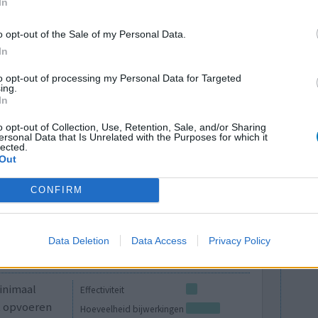
In
o opt-out of the Sale of my Personal Data.
over het
Effectiviteit
In
elen over
Hoeveelheid bijwerkingen
ren ,
to opt-out of processing my Personal Data for Targeted
ing.
 ik ze per abuis in de diepvries gelegd zou dit
In
o opt-out of Collection, Use, Retention, Sale, and/or Sharing
ersonal Data that Is Unrelated with the Purposes for which it
0 reacties
lected.
Out
CONFIRM
Data Deletion
Data Access
Privacy Policy
inimaal
Effectiviteit
et opvoeren
Hoeveelheid bijwerkingen