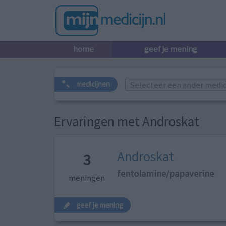
home
geef je mening
Selecteer een ander medicij
medicijnen
Ervaringen met Androskat
Androskat
3
fentolamine/papaverine
meningen
geef je mening