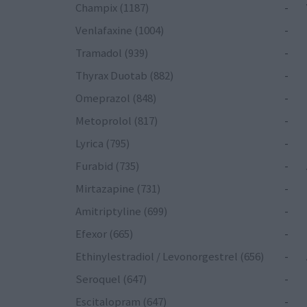
Champix (1187)
-
Venlafaxine (1004)
-
Tramadol (939)
-
Thyrax Duotab (882)
-
Omeprazol (848)
-
Metoprolol (817)
-
Lyrica (795)
-
Furabid (735)
-
Mirtazapine (731)
-
Amitriptyline (699)
-
Efexor (665)
-
Ethinylestradiol / Levonorgestrel (656)
-
Seroquel (647)
-
Escitalopram (647)
-