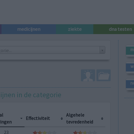
medicijnen
ziekte
dna testen
m
rie...
w
n
ijnen in de categorie
al
Algehele
Effectiviteit
ringen
tevredenheid
23