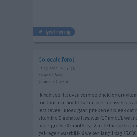
geef mening
Colecalciferol
18-12-2025 | Man | 28
colecalciferol
Vitamine D-tekort
Ik had veel last van vermoeidheid en drukke
rondom mijn hoofd. Ik kon niet focussen en a
iets teveel. Bloed gaan prikken en bleek dat 
vitamine D gehalte laag was (17 nmol/L waar 
ondergrens 50 nmol/L is). Van de huisarts sto
gekregen waarbij ik 6 weken lang 1 dag 25.00