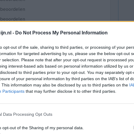
e beoordelen
e beoordelen
e beoordelen
jn.nl -
Do Not Process My Personal Information
e beoordelen
to opt-out of the sale, sharing to third parties, or processing of your per
e beoordelen
formation for targeted advertising by us, please use the below opt-out s
e beoordelen
r selection. Please note that after your opt-out request is processed y
eing interest-based ads based on personal information utilized by us or
e beoordelen
disclosed to third parties prior to your opt-out. You may separately opt-
losure of your personal information by third parties on the IAB’s list of
. This information may also be disclosed by us to third parties on the
IA
Participants
that may further disclose it to other third parties.
itamines
l Data Processing Opt Outs
o opt-out of the Sharing of my personal data.