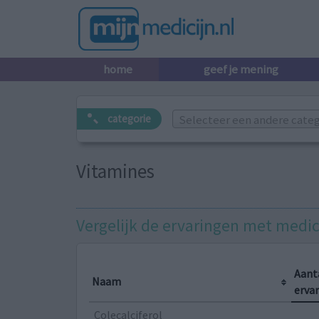
home
geef je mening
Selecteer een andere catego
categorie
Vitamines
Vergelijk de ervaringen met medic
Aant
Naam
erva
Colecalciferol