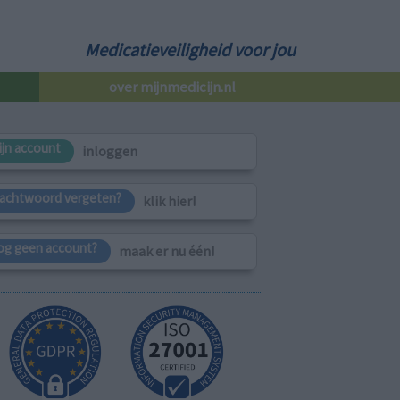
Medicatieveiligheid voor jou
over mijnmedicijn.nl
ijn account
inloggen
achtwoord vergeten?
klik hier!
og geen account?
maak er nu één!