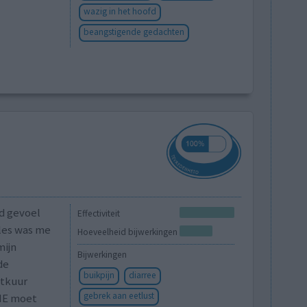
wazig in het hoofd
beangstigende gedachten
nd gevoel
Effectiviteit
lles was me
Hoeveelheid bijwerkingen
mijn
Bijwerkingen
de
buikpijn
diarree
otkuur
gebrek aan eetlust
0IE moet