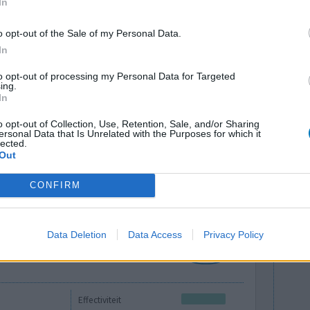
In
als ik lees
o opt-out of the Sale of my Personal Data.
Effectiviteit
 anders
In
Hoeveelheid bijwerkingen
Bijwerkingen
to opt-out of processing my Personal Data for Targeted
ing.
algemene malaise
In
verhoogde hoeveelheid zweten
o opt-out of Collection, Use, Retention, Sale, and/or Sharing
ersonal Data that Is Unrelated with the Purposes for which it
lected.
Out
CONFIRM
Data Deletion
Data Access
Privacy Policy
Effectiviteit