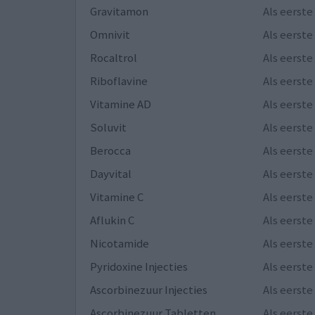
Gravitamon
Als eerst
Omnivit
Als eerst
Rocaltrol
Als eerst
Riboflavine
Als eerst
Vitamine AD
Als eerst
Soluvit
Als eerst
Berocca
Als eerst
Dayvital
Als eerst
Vitamine C
Als eerst
Aflukin C
Als eerst
Nicotamide
Als eerst
Pyridoxine Injecties
Als eerst
Ascorbinezuur Injecties
Als eerst
Ascorbinezuur Tabletten
Als eerst