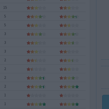
15
5
5
3
3
3
2
2
2
2
1
1