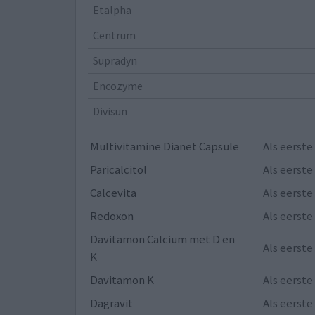
Etalpha
Centrum
Supradyn
Encozyme
Divisun
Multivitamine Dianet Capsule
Als eerst
Paricalcitol
Als eerst
Calcevita
Als eerst
Redoxon
Als eerst
Davitamon Calcium met D en
Als eerst
K
Davitamon K
Als eerst
Dagravit
Als eerst