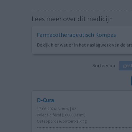
Lees meer over dit medicijn
Farmacotherapeutisch Kompas
Bekijk hier wat er in het naslagwerk van de ar
Sorteer op
ges
D-Cura
17-06-2024 | Vrouw | 62
colecalciferol (100000ie/ml)
Osteoporose/botontkalking