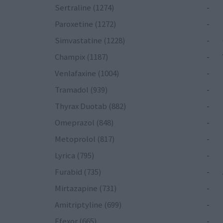
Sertraline (1274)
-
Paroxetine (1272)
-
Simvastatine (1228)
-
Champix (1187)
-
Venlafaxine (1004)
-
Tramadol (939)
-
Thyrax Duotab (882)
-
Omeprazol (848)
-
Metoprolol (817)
-
Lyrica (795)
-
Furabid (735)
-
Mirtazapine (731)
-
Amitriptyline (699)
-
Efexor (665)
-