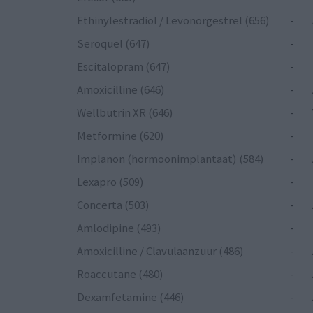
Ethinylestradiol / Levonorgestrel (656)
-
Seroquel (647)
-
Escitalopram (647)
-
Amoxicilline (646)
-
Wellbutrin XR (646)
-
Metformine (620)
-
Implanon (hormoonimplantaat) (584)
-
Lexapro (509)
-
Concerta (503)
-
Amlodipine (493)
-
Amoxicilline / Clavulaanzuur (486)
-
Roaccutane (480)
-
Dexamfetamine (446)
-