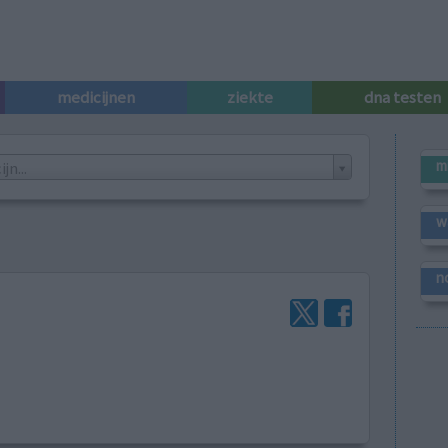
medicijnen
ziekte
dna testen
m
n...
w
n