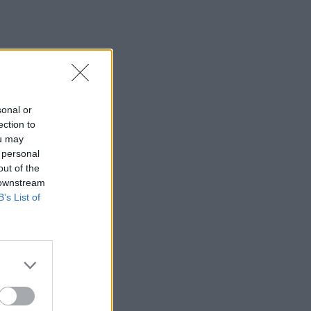
sonal or
ection to
ou may
 personal
out of the
 downstream
B’s List of