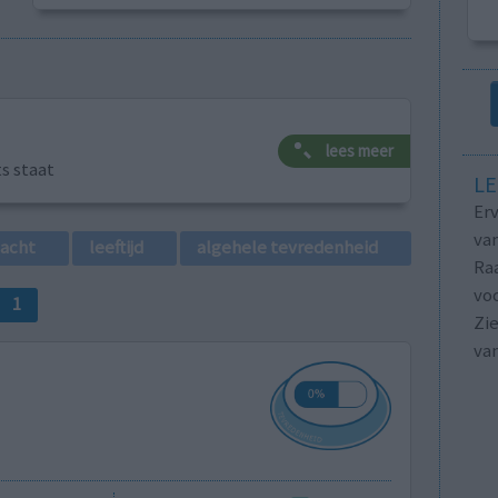
lees meer
ts staat
LE
Erv
van
lacht
leeftijd
algehele tevredenheid
Raa
voo
1
Zie
va