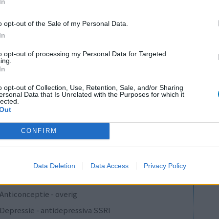
In
o opt-out of the Sale of my Personal Data.
In
to opt-out of processing my Personal Data for Targeted
ing.
In
Effectiviteit
o opt-out of Collection, Use, Retention, Sale, and/or Sharing
Hoeveelheid bijwerkingen
ersonal Data that Is Unrelated with the Purposes for which it
lected.
Out
0 reacties
CONFIRM
1
Data Deletion
Data Access
Privacy Policy
Anticonceptie - overig
Depressie - antidepressiva SSRI