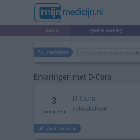
home
geef je mening
Selecteer een ander medicij
medicijnen
Ervaringen met D-Cura
D-Cura
3
colecalciferol
meningen
geef je mening