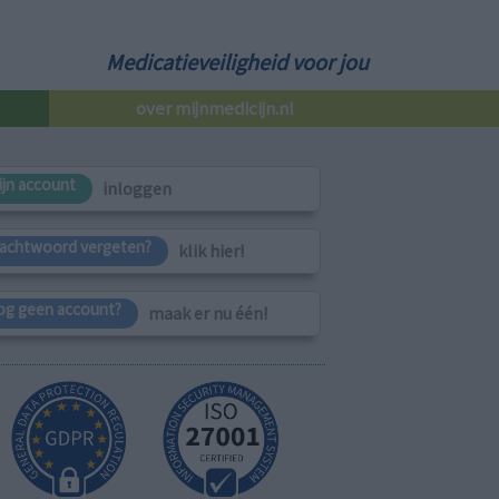
Medicatieveiligheid voor jou
over mijnmedicijn.nl
ijn account
inloggen
achtwoord vergeten?
klik hier!
og geen account?
maak er nu één!