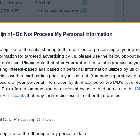
ht. Helaas
Effectiviteit
jg ze niet
Hoeveelheid bijwerkingen
0 reacties
jn.nl -
Do Not Process My Personal Information
to opt-out of the sale, sharing to third parties, or processing of your per
formation for targeted advertising by us, please use the below opt-out s
r selection. Please note that after your opt-out request is processed y
eing interest-based ads based on personal information utilized by us or
disclosed to third parties prior to your opt-out. You may separately opt-
losure of your personal information by third parties on the IAB’s list of
. This information may also be disclosed by us to third parties on the
IA
Participants
that may further disclose it to other third parties.
Effectiviteit
Hoeveelheid bijwerkingen
l Data Processing Opt Outs
0 reacties
o opt-out of the Sharing of my personal data.