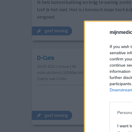
Ik heb botontkalking en krijg te weinig zonlic
tref ik het niet. Het is chronisch maar toch kri
vergoed.
geef mening
mijnmedici
If you wish 
sensitive in
D-Cura
confirm you
continue se
30-03-2021 | Vrouw | 68
information 
colecalciferol (25000ie/ml)
further disc
Ziekte van Crohn
participants
Downstream 
Persona
geef mening
I want t