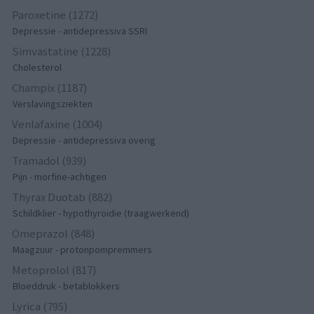
Paroxetine (1272)
Depressie - antidepressiva SSRI
Simvastatine (1228)
Cholesterol
Champix (1187)
Verslavingsziekten
Venlafaxine (1004)
Depressie - antidepressiva overig
Tramadol (939)
Pijn - morfine-achtigen
Thyrax Duotab (882)
Schildklier - hypothyroidie (traagwerkend)
Omeprazol (848)
Maagzuur - protonpompremmers
Metoprolol (817)
Bloeddruk - betablokkers
Lyrica (795)