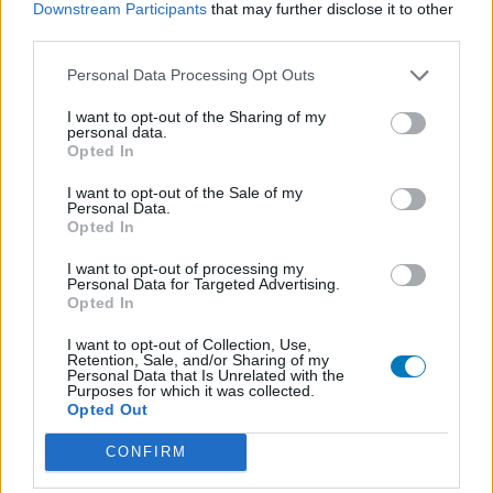
ADHD - psychostimulantia
Downstream Participants
that may further disclose it to other
Euthyrox (436)
third parties.
Schildklier - hypothyroidie (traagwerkend)
Personal Data Processing Opt Outs
I want to opt-out of the Sharing of my
De reviews op deze pagina zijn door de gebruikers
personal data.
Opted In
gegenereerd en vervolgens gelezen en aangepast alvorens
goedkeuring, om zo te voldoen aan onze standaarden wat betreft
I want to opt-out of the Sale of my
een review voor een medicijn. Voor het delen van ervaringen is
Personal Data.
Opted In
geen medische kennis noodzakelijk. Op deze manier geven de
reviews alleen een beeld van de ervaring van de schrijvers en niet
I want to opt-out of processing my
die van de eigenaar van deze website. Denk er aan dat de
Personal Data for Targeted Advertising.
ervaringen kunnen verschillen van persoon tot persoon en dat u
Opted In
voor medisch advies altijd contact op moet nemen met uw arts of
I want to opt-out of Collection, Use,
apotheker.
Retention, Sale, and/or Sharing of my
Personal Data that Is Unrelated with the
Purposes for which it was collected.
Opted Out
CONFIRM