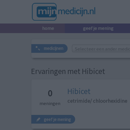
home
geef je mening
Selecteer een ander medicij
medicijnen
Ervaringen met Hibicet
Hibicet
0
cetrimide/ chloorhexidine
meningen
geef je mening