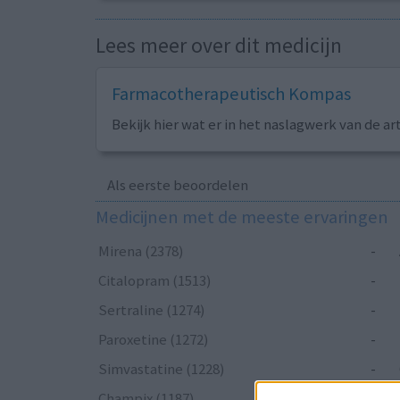
Lees meer over dit medicijn
Farmacotherapeutisch Kompas
Bekijk hier wat er in het naslagwerk van de ar
Als eerste beoordelen
Medicijnen met de meeste ervaringen
Mirena (2378)
-
Citalopram (1513)
-
Sertraline (1274)
-
Paroxetine (1272)
-
Simvastatine (1228)
-
Champix (1187)
-