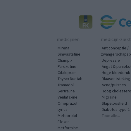
medicijnen
medicijn-ziek
Mirena
Anticonceptie /
Simvastatine
zwangerschapspr
Champix
Depressie
Paroxetine
Angst & panieks
Citalopram
Hoge bloeddruk
Thyrax Duotab
Blaasontsteking
Tramadol
Acne/puistjes
Sertraline
Hoog cholestero
Venlafaxine
Migraine
Omeprazol
Slapeloosheid
Lyrica
Diabetes type 2
Metoprolol
Toon alle...
Efexor
Metformine