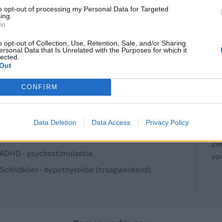
Antibiotica - penicillines breedspectrum
to opt-out of processing my Personal Data for Targeted
ing.
Verslavingsziekten
In
Diabetes (suikerziekte) - orale middelen
o opt-out of Collection, Use, Retention, Sale, and/or Sharing
ersonal Data that Is Unrelated with the Purposes for which it
Anticonceptie - overig
lected.
Out
Depressie - antidepressiva SSRI
LE
ADHD - psychostimulantia
CONFIRM
Erv
Bloeddruk - calciumantagonisten
van
Raa
Antibiotica - penicillines breedspectrum
Data Deletion
Data Access
Privacy Policy
voo
Acne
Zie
ADHD - psychostimulantia
va
Schildklier - hypothyroidie (traagwerkend)