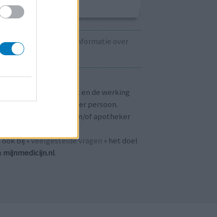
Kijk hier voor informatie over
zwangerschap.
T OP!
aringen zijn persoonlijk en de werking
 medicijnen verschilt per persoon.
dpleeg altijd uw arts en/of apotheker
r passend advies.
 ook bij «
veelgestelde vragen
» het doel
n
mijnmedicijn.nl
.