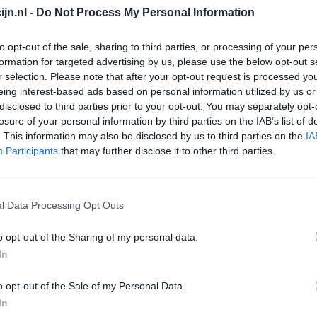
jn.nl -
Do Not Process My Personal Information
Depressie - antidepressiva overig
Pijn - morfine-achtigen
to opt-out of the sale, sharing to third parties, or processing of your per
formation for targeted advertising by us, please use the below opt-out s
Schildklier - hypothyroidie (traagwerkend)
r selection. Please note that after your opt-out request is processed y
Maagzuur - protonpompremmers
eing interest-based ads based on personal information utilized by us or
Go
disclosed to third parties prior to your opt-out. You may separately opt-
Bloeddruk - betablokkers
Wi
losure of your personal information by third parties on the IAB’s list of
med
. This information may also be disclosed by us to third parties on the
IA
Epilepsie
Participants
that may further disclose it to other third parties.
vo
Antibiotica - urineweginfectie
Depressie - antidepressiva overig
l Data Processing Opt Outs
Depressie - antidepressiva TCA
Depressie - antidepressiva overig
o opt-out of the Sharing of my personal data.
Anticonceptie - eenfase
In
Psychose / schizofrenie - antipsychotica
o opt-out of the Sale of my Personal Data.
Depressie - antidepressiva SSRI
In