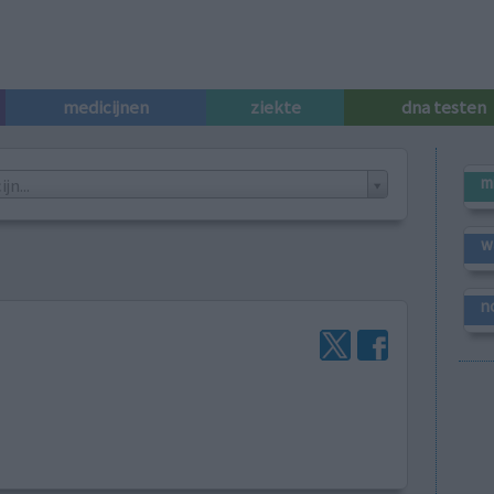
medicijnen
ziekte
dna testen
m
n...
w
n