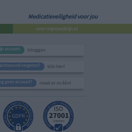
Medicatieveiligheid voor jou
over mijnmedicijn.nl
ijn account
inloggen
achtwoord vergeten?
klik hier!
og geen account?
maak er nu één!