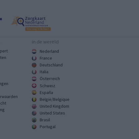
n
in de wereld
pert
Nederland
sten
France
Deutschland
Italia
Österreich
ingen
Schweiz
España
rwaarden
België/Belgique
echt
United Kingdom
ing
United States
Brasil
Portugal