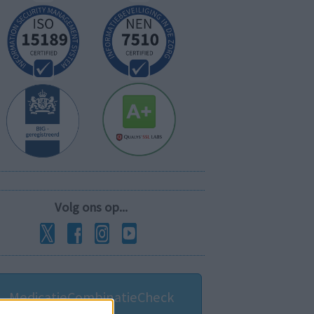
Volg ons op...
MedicatieCombinatieCheck