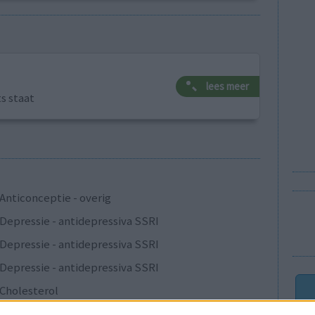
lees meer
ts staat
Anticonceptie - overig
Depressie - antidepressiva SSRI
Depressie - antidepressiva SSRI
Depressie - antidepressiva SSRI
Cholesterol
Verslavingsziekten