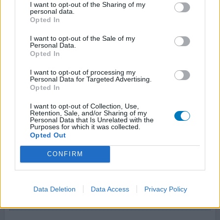
I want to opt-out of the Sharing of my
flucloxacilline
personal data.
Ontsteking in de borst
Opted In
Effectiviteit
I want to opt-out of the Sale of my
Personal Data.
Hoeveelheid bijwerkingen
Opted In
I want to opt-out of processing my
Personal Data for Targeted Advertising.
Opted In
geef mening
I want to opt-out of Collection, Use,
Retention, Sale, and/or Sharing of my
Personal Data that Is Unrelated with the
Purposes for which it was collected.
Amoxicilline
Opted Out
15-09-2020 | Vrouw | 20
CONFIRM
amoxicilline
Ontsteking in de borst
Effectiviteit
Data Deletion
Data Access
Privacy Policy
Hoeveelheid bijwerkingen