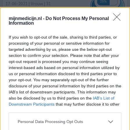
17-06-2021 | Vrouw | 31
amoxicilline / clavulaanzuur
Ontsteking in de borst
mijnmedicijn.nl -
Do Not Process My Personal
Information
Effectiviteit
Hoeveelheid bijwerkingen
If you wish to opt-out of the sale, sharing to third parties, or
processing of your personal or sensitive information for
Borstontsteking is verholpen maar ik heb nog nooit een
targeted advertising by us, please use the below opt-out
reactie op anti biotica gehad. Dit is de eerste keer dat ik
section to confirm your selection. Please note that after your
er bijwerkingen van krijg, ook de eerste keer dat ik deze
opt-out request is processed you may continue seeing
specifieke anti biotica heb voorgeschreven gekregen. De
interest-based ads based on personal information utilized by
huiduitslag is het niet waard.. ik zou dit niemand
us or personal information disclosed to third parties prior to
aanraden.. het zit werkelijk overal, tussen mijn vingers en
your opt-out. You may separately opt-out of the further
tenen, op mijn lippen. Het ziet e
[lees meer...]
disclosure of your personal information by third parties on the
IAB’s list of downstream participants. This information may
also be disclosed by us to third parties on the
IAB’s List of
geef mening
Downstream Participants
that may further disclose it to other
third parties.
Flucloxacilline
Personal Data Processing Opt Outs
11-01-2021 | Man | 58