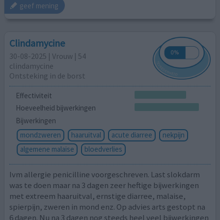
geef mening
Clindamycine
30-08-2025 | Vrouw | 54
clindamycine
Ontsteking in de borst
Effectiviteit
Hoeveelheid bijwerkingen
Bijwerkingen
mondzweren
haaruitval
acute diarree
nekpijn
algemene malaise
bloedverlies
Ivm allergie penicilline voorgeschreven. Last slokdarm
was te doen maar na 3 dagen zeer heftige bijwerkingen
met extreem haaruitval, ernstige diarree, malaise,
spierpijn, zweren in mond enz. Op advies arts gestopt na
6 dagen. Nu na 3 dagen nog steeds heel veel bijwerkingen