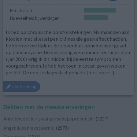
Effectiviteit
Hoeveelheid bijwerkingen
Ik heb o.a chronische borstonstekingen. Na maanden aan
klooien met allerlei penicillines die geen effect hadden,
hebben ze me tijdens de ziekenhuis opname over gezet
op Clindamycine. De onsteking werd minder en sinds dien
( jan 2016) krijg ik dit middel bij de eerste symptomen
voorgeschreven. Ik heb het toen in totaal zeven weken
geslikt. De eerste dagen last gehad v
[lees meer...]
geef mening
Ziekten met de meeste ervaringen
Anticonceptie / zwangerschapspreventie
(3237)
Angst & paniekstoornis
(2976)
Depressie
(2711)