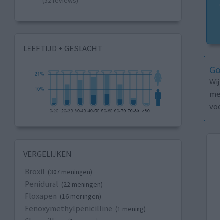
(52 reviews)
LEEFTIJD + GESLACHT
Go
Wi
med
vo
VERGELIJKEN
Broxil
(307 meningen)
Penidural
(22 meningen)
Floxapen
(16 meningen)
Fenoxymethylpenicilline
(1 mening)