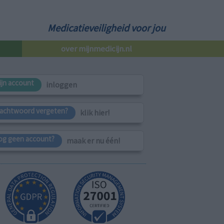
Medicatieveiligheid voor jou
over mijnmedicijn.nl
ijn account
inloggen
achtwoord vergeten?
klik hier!
og geen account?
maak er nu één!