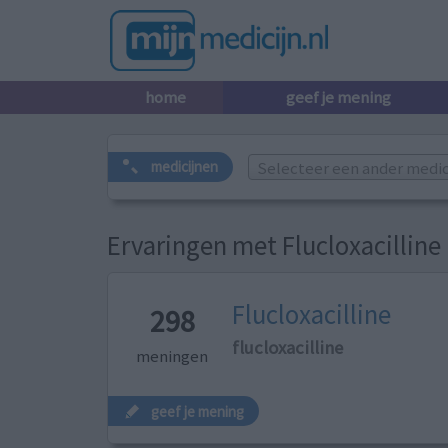
home
geef je mening
Selecteer een ander medicij
medicijnen
Ervaringen met Flucloxacilline
Flucloxacilline
298
flucloxacilline
meningen
geef je mening