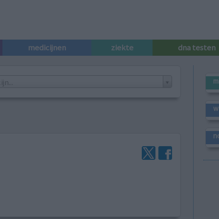
medicijnen
ziekte
dna testen
m
n...
w
n