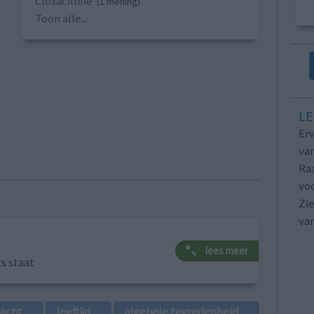
Cloxacilline
(1 mening)
Toon alle...
LE
Erv
van
Raa
voo
Zie
va
lees meer
ts staat
lacht
leeftijd
algehele tevredenheid