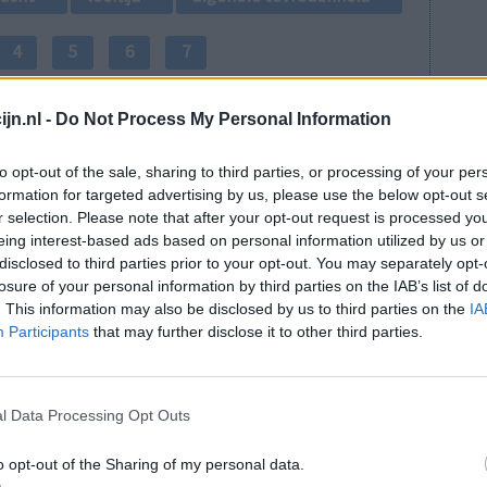
4
5
6
7
jn.nl -
Do Not Process My Personal Information
to opt-out of the sale, sharing to third parties, or processing of your per
formation for targeted advertising by us, please use the below opt-out s
r selection. Please note that after your opt-out request is processed y
eing interest-based ads based on personal information utilized by us or
jven zeg.
Effectiviteit
disclosed to third parties prior to your opt-out. You may separately opt-
cht echt
Hoeveelheid bijwerkingen
losure of your personal information by third parties on the IAB’s list of
!!! De dagen
. This information may also be disclosed by us to third parties on the
IA
Bijwerkingen
ngen die ik
Participants
that may further disclose it to other third parties.
darm/maag van streek
De
griepachtige symptomen
et is een
dronken voelen
vergeetachtigheid
l Data Processing Opt Outs
verwardheid
algemene malaise
o opt-out of the Sharing of my personal data.