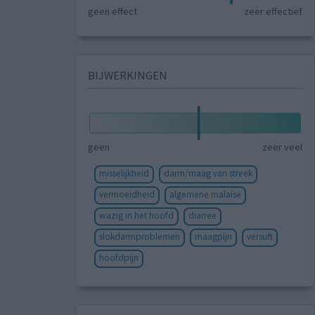
geen effect
zeer effectief
BIJWERKINGEN
geen
zeer veel
misselijkheid
darm/maag van streek
vermoeidheid
algemene malaise
wazig in het hoofd
diarree
slokdarmproblemen
maagpijn
versuft
hoofdpijn