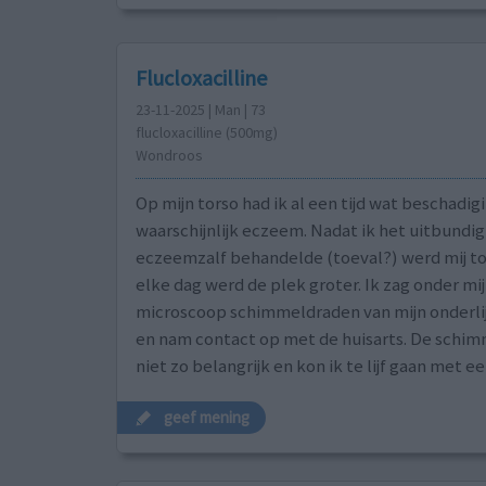
Flucloxacilline
23-11-2025 | Man | 73
flucloxacilline (500mg)
Wondroos
Op mijn torso had ik al een tijd wat beschadig
waarschijnlijk eczeem. Nadat ik het uitbundig
eczeemzalf behandelde (toeval?) werd mij to
elke dag werd de plek groter. Ik zag onder mi
microscoop schimmeldraden van mijn onderli
en nam contact op met de huisarts. De schi
niet zo belangrijk en kon ik te lijf gaan met ee
geef mening