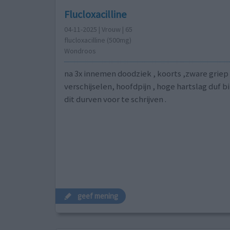
Flucloxacilline
04-11-2025 | Vrouw | 65
flucloxacilline (500mg)
Wondroos
na 3x innemen doodziek , koorts ,zware griep
verschijselen, hoofdpijn , hoge hartslag duf bi
dit durven voor te schrijven .
geef mening