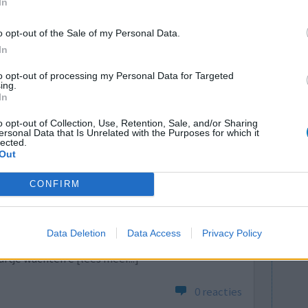
In
0 reacties
o opt-out of the Sale of my Personal Data.
In
to opt-out of processing my Personal Data for Targeted
ing.
In
o opt-out of Collection, Use, Retention, Sale, and/or Sharing
ersonal Data that Is Unrelated with the Purposes for which it
lected.
droos had
Out
Effectiviteit
 48 uur
Hoeveelheid bijwerkingen
CONFIRM
k een tweede
Bijwerkingen
de
darm/maag van streek
maagpijn
. In het
Data Deletion
Data Access
Privacy Policy
goed kon
uurtje wachten e
[lees meer...]
0 reacties