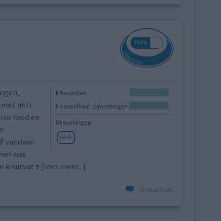
ingen,
Effectiviteit
 met anti
Hoeveelheid bijwerkingen
rso rood en
Bijwerkingen
jn
jeuk
jf vandaan
mmel was
n kruitvat z
[lees meer...]
0 reacties