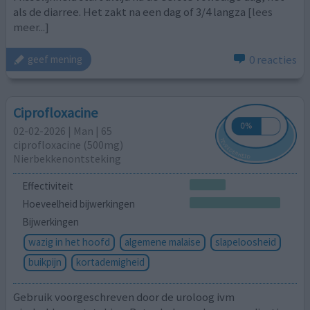
als de diarree. Het zakt na een dag of 3/4 langza
[lees
meer...]
0 reacties
geef mening
Ciprofloxacine
02-02-2026 | Man | 65
ciprofloxacine (500mg)
Nierbekkenontsteking
Effectiviteit
Hoeveelheid bijwerkingen
Bijwerkingen
wazig in het hoofd
algemene malaise
slapeloosheid
buikpijn
kortademigheid
Gebruik voorgeschreven door de uroloog ivm