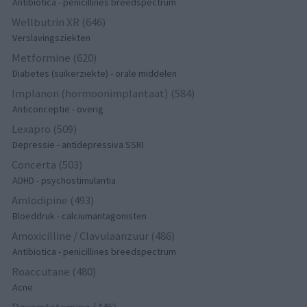
Antibiotica - penicillines breedspectrum
Wellbutrin XR (646)
Verslavingsziekten
Metformine (620)
Diabetes (suikerziekte) - orale middelen
Implanon (hormoonimplantaat) (584)
Anticonceptie - overig
Lexapro (509)
Depressie - antidepressiva SSRI
Concerta (503)
ADHD - psychostimulantia
Amlodipine (493)
Bloeddruk - calciumantagonisten
Amoxicilline / Clavulaanzuur (486)
Antibiotica - penicillines breedspectrum
Roaccutane (480)
Acne