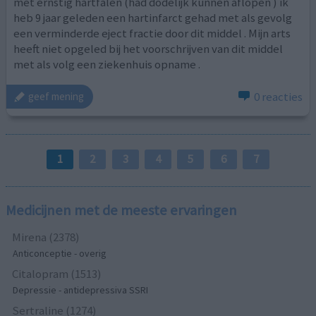
met ernstig hartfalen (had dodelijk kunnen aflopen ) ik
heb 9 jaar geleden een hartinfarct gehad met als gevolg
een verminderde eject fractie door dit middel . Mijn arts
heeft niet opgeled bij het voorschrijven van dit middel
met als volg een ziekenhuis opname .
0 reacties
geef mening
1
2
3
4
5
6
7
Medicijnen met de meeste ervaringen
Mirena (2378)
Anticonceptie - overig
Citalopram (1513)
Depressie - antidepressiva SSRI
Sertraline (1274)