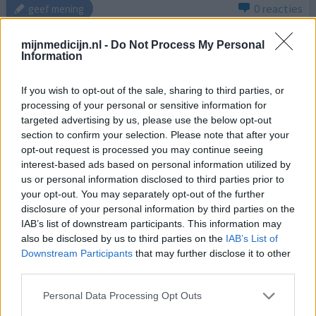
0 reacties
geef mening
mijnmedicijn.nl -
Do Not Process My Personal
Information
Ciprofloxacine
17-02-2026 | Man | 63
If you wish to opt-out of the sale, sharing to third parties, or
ciprofloxacine (500mg)
processing of your personal or sensitive information for
Prostaatontsteking
targeted advertising by us, please use the below opt-out
section to confirm your selection. Please note that after your
Effectiviteit
opt-out request is processed you may continue seeing
Hoeveelheid bijwerkingen
interest-based ads based on personal information utilized by
us or personal information disclosed to third parties prior to
Na alle slechte ervaringen hierboven, wil ik graag een
your opt-out. You may separately opt-out of the further
positieve indienen. De uroloog vermoedde een
disclosure of your personal information by third parties on the
‘onderliggende ontsteking’ aan de prostaat nav een
IAB’s list of downstream participants. This information may
verhoogde psa in combi met hoge gevoeligheid ervan en
also be disclosed by us to third parties on the
IAB’s List of
kleur/geur van urine en aanvankelijke bloedverkleuring.
Downstream Participants
that may further disclose it to other
Heeft me dit middel voorgeschreven voor twee weken
third parties.
om te zien of de psa gaat dalen. Na een week gebruik
[lees meer...]
Personal Data Processing Opt Outs