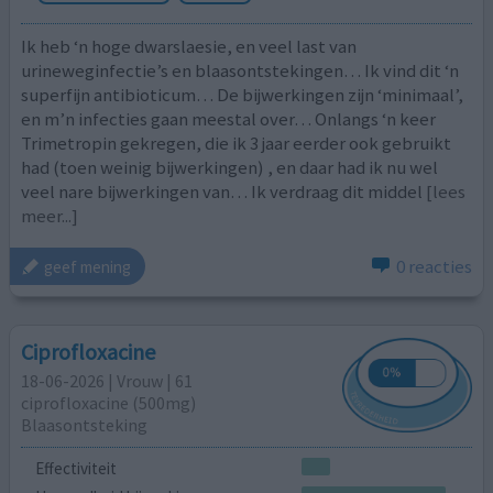
Ik heb ‘n hoge dwarslaesie, en veel last van
urineweginfectie’s en blaasontstekingen… Ik vind dit ‘n
superfijn antibioticum… De bijwerkingen zijn ‘minimaal’,
en m’n infecties gaan meestal over… Onlangs ‘n keer
Trimetropin gekregen, die ik 3 jaar eerder ook gebruikt
had (toen weinig bijwerkingen) , en daar had ik nu wel
veel nare bijwerkingen van… Ik verdraag dit middel
[lees
meer...]
0 reacties
geef mening
Ciprofloxacine
18-06-2026 | Vrouw | 61
ciprofloxacine (500mg)
Blaasontsteking
Effectiviteit