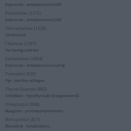
Depressie - antidepressiva SSRI
Paroxetine (1272)
Depressie - antidepressiva SSRI
Simvastatine (1228)
Cholesterol
Champix (1187)
Verslavingsziekten
Venlafaxine (1004)
Depressie - antidepressiva overig
Tramadol (939)
Pijn - morfine-achtigen
Thyrax Duotab (882)
Schildklier - hypothyroidie (traagwerkend)
Omeprazol (848)
Maagzuur - protonpompremmers
Metoprolol (817)
Bloeddruk - betablokkers