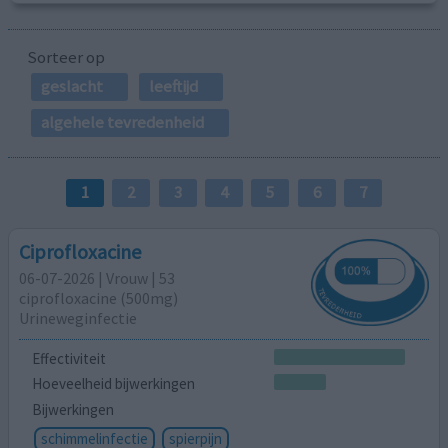
Sorteer op
geslacht
leeftijd
algehele tevredenheid
1
2
3
4
5
6
7
Ciprofloxacine
06-07-2026 | Vrouw | 53
ciprofloxacine (500mg)
Urineweginfectie
Effectiviteit
Hoeveelheid bijwerkingen
Bijwerkingen
schimmelinfectie
spierpijn