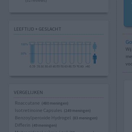
(52 reviews)
LEEFTIJD + GESLACHT
Go
Wi
med
vo
VERGELIJKEN
Roaccutane
(480 meningen)
Isotretinoine Capsules
(249 meningen)
Benzoylperoxide Hydrogel
(83 meningen)
Differin
(49 meningen)