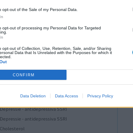
hreef.
o opt-out of the Sale of my Personal Data.
k heb dit 3 maanden gebruikt en daarna was mijn
In
plekjes te vinden dus binnenkort met de
ees meer...]
to opt-out of processing my Personal Data for Targeted
ing.
In
0 reacties
o opt-out of Collection, Use, Retention, Sale, and/or Sharing
ersonal Data that Is Unrelated with the Purposes for which it
lected.
1
Out
CONFIRM
Anticonceptie - overig
Data Deletion
Data Access
Privacy Policy
Depressie - antidepressiva SSRI
Depressie - antidepressiva SSRI
Depressie - antidepressiva SSRI
Cholesterol