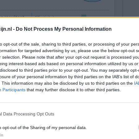
 resultaat.
Effectiviteit
er met de
Hoeveelheid bijwerkingen
jn.nl -
Do Not Process My Personal Information
et erger
ijk meer. Niet echt aan te raden van mijn kant dus
to opt-out of the sale, sharing to third parties, or processing of your per
formation for targeted advertising by us, please use the below opt-out s
r selection. Please note that after your opt-out request is processed y
0 reacties
eing interest-based ads based on personal information utilized by us or
disclosed to third parties prior to your opt-out. You may separately opt-
losure of your personal information by third parties on the IAB’s list of
. This information may also be disclosed by us to third parties on the
IA
Participants
that may further disclose it to other third parties.
l Data Processing Opt Outs
10 maanden
Effectiviteit
o opt-out of the Sharing of my personal data.
tjes terug
In
Hoeveelheid bijwerkingen