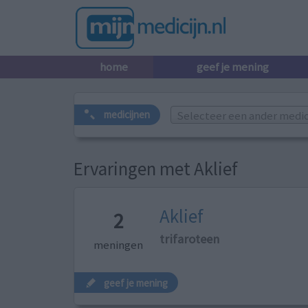
home
geef je mening
Selecteer een ander medicij
medicijnen
Ervaringen met Aklief
Aklief
2
trifaroteen
meningen
geef je mening