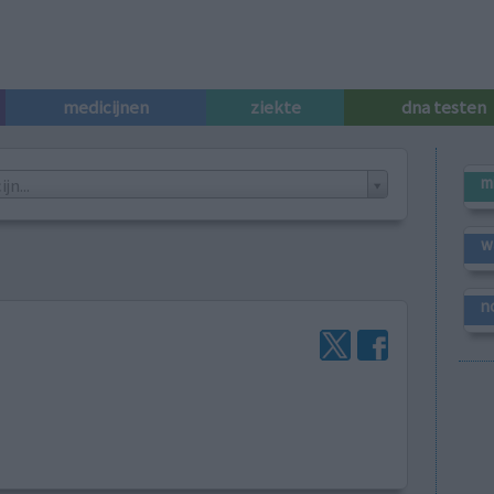
medicijnen
ziekte
dna testen
m
n...
w
n