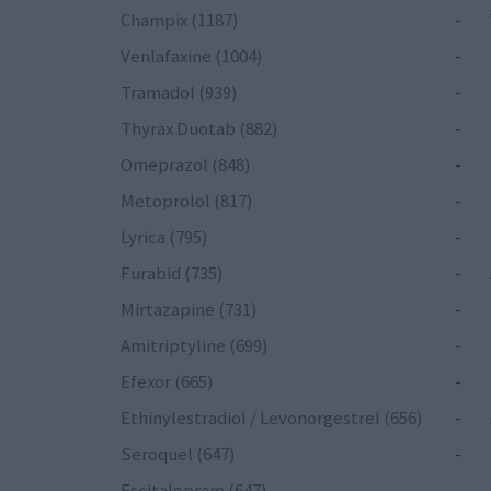
Champix (1187)
-
Venlafaxine (1004)
-
Tramadol (939)
-
Thyrax Duotab (882)
-
Omeprazol (848)
-
Metoprolol (817)
-
Lyrica (795)
-
Furabid (735)
-
Mirtazapine (731)
-
Amitriptyline (699)
-
Efexor (665)
-
Ethinylestradiol / Levonorgestrel (656)
-
Seroquel (647)
-
Escitalopram (647)
-