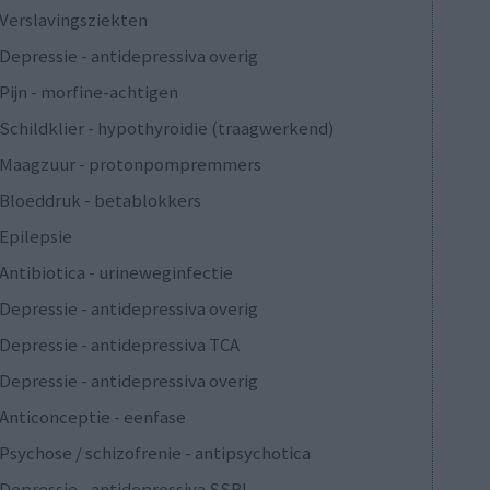
Verslavingsziekten
Depressie - antidepressiva overig
Pijn - morfine-achtigen
Schildklier - hypothyroidie (traagwerkend)
Maagzuur - protonpompremmers
Bloeddruk - betablokkers
Epilepsie
Antibiotica - urineweginfectie
Depressie - antidepressiva overig
Depressie - antidepressiva TCA
Depressie - antidepressiva overig
Anticonceptie - eenfase
Psychose / schizofrenie - antipsychotica
Depressie - antidepressiva SSRI