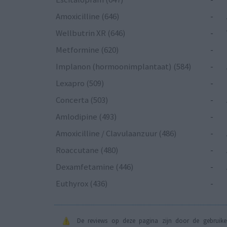
Amoxicilline (646)
-
Wellbutrin XR (646)
-
Metformine (620)
-
Implanon (hormoonimplantaat) (584)
-
Lexapro (509)
-
Concerta (503)
-
Amlodipine (493)
-
Amoxicilline / Clavulaanzuur (486)
-
Roaccutane (480)
-
Dexamfetamine (446)
-
Euthyrox (436)
-
De reviews op deze pagina zijn door de gebruiker