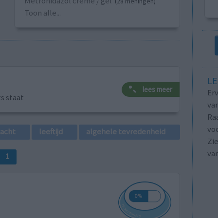
Metronidazol crème / gel
(28 meningen)
Toon alle...
LE
lees meer
Erv
ts staat
van
Raa
voo
lacht
leeftijd
algehele tevredenheid
Zie
va
1