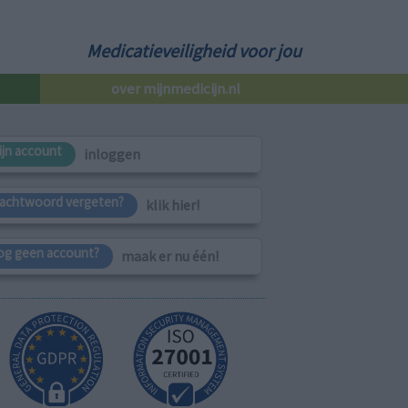
Medicatieveiligheid voor jou
over mijnmedicijn.nl
ijn account
inloggen
achtwoord vergeten?
klik hier!
og geen account?
maak er nu één!