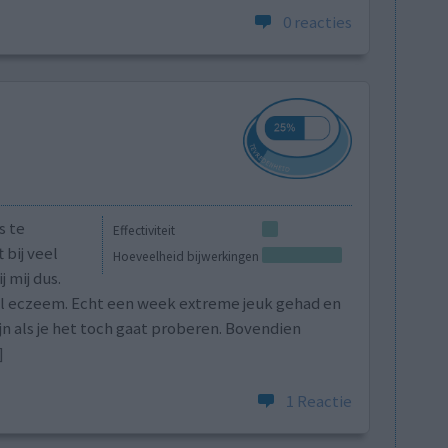
0 reacties
s te
Effectiviteit
 bij veel
Hoeveelheid bijwerkingen
 mij dus.
vol eczeem. Echt een week extreme jeuk gehad en
ijn als je het toch gaat proberen. Bovendien
]
1 Reactie