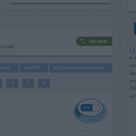
lees meer
ts staat
LE
Erv
van
lacht
leeftijd
algehele tevredenheid
Raa
voo
4
5
6
Zie
va