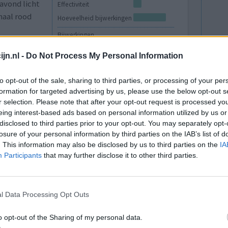
avond licht
Effectiviteit
maal rood
Hoeveelheid bijwerkingen
.
Bijwerkingen
jeuk
rode vlekken op de huid
jn.nl -
Do Not Process My Personal Information
0 reacties
to opt-out of the sale, sharing to third parties, or processing of your per
formation for targeted advertising by us, please use the below opt-out s
r selection. Please note that after your opt-out request is processed y
eing interest-based ads based on personal information utilized by us or
disclosed to third parties prior to your opt-out. You may separately opt-
losure of your personal information by third parties on the IAB’s list of
. This information may also be disclosed by us to third parties on the
IA
Participants
that may further disclose it to other third parties.
 donkere
Effectiviteit
l Data Processing Opt Outs
bijna 5
Hoeveelheid bijwerkingen
isjes zijn
o opt-out of the Sharing of my personal data.
al weg. Ik ben dus zeer tevreden en zal het nog