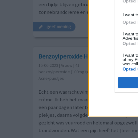
Opted 
een tijdje blijven gebruiken totdat alles weg 
zonnebrandcreme en een goede gezichtsc
[l
I want t
Opted 
geef mening
I want 
Advertis
Opted 
Benzoylperoxide Hydrogel
I want t
of my P
was col
15-06-2023 | Vrouw | 41
Opted 
benzoylperoxide (100mg/g)
Acne/puistjes
Echt een waarschuwing! Pas alsjeblieft op me
crème. Ik heb het maar op een paar puntjes 
een paar dagen later begon mijn huid te jeuke
plekjes, daarna volgde er allemaal blaasjes di
gezicht was vuurrood en helemaal opgezwoll
brandwonden. Wat een pijn heeft het
[lees mee