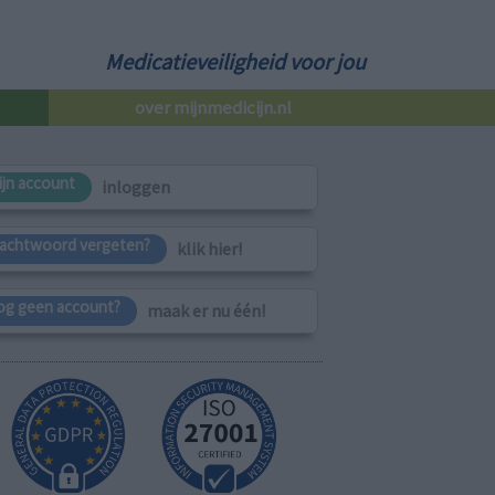
Medicatieveiligheid voor jou
over mijnmedicijn.nl
ijn account
inloggen
achtwoord vergeten?
klik hier!
og geen account?
maak er nu één!