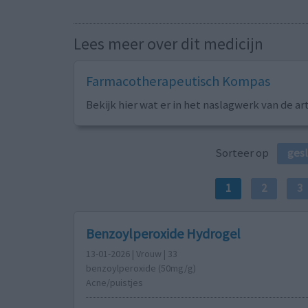
Lees meer over dit medicijn
Farmacotherapeutisch Kompas
Bekijk hier wat er in het naslagwerk van de ar
Sorteer op
ges
1
2
3
Benzoylperoxide Hydrogel
13-01-2026 | Vrouw | 33
benzoylperoxide (50mg/g)
Acne/puistjes