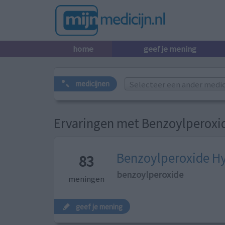
home
geef je mening
Selecteer een ander medicij
medicijnen
Ervaringen met Benzoylperoxi
Benzoylperoxide H
83
benzoylperoxide
meningen
geef je mening