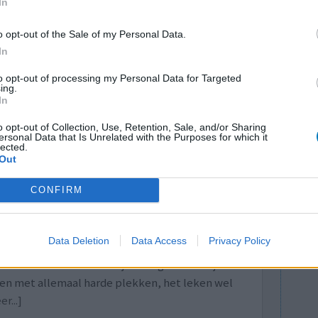
In
is. Ik heb geen bijwerkingen gemerkt.
ees meer...]
o opt-out of the Sale of my Personal Data.
In
0 reacties
to opt-out of processing my Personal Data for Targeted
ing.
In
o opt-out of Collection, Use, Retention, Sale, and/or Sharing
ersonal Data that Is Unrelated with the Purposes for which it
lected.
Out
CONFIRM
t deze
Effectiviteit
gesmeerd en
Hoeveelheid bijwerkingen
Data Deletion
Data Access
Privacy Policy
n op die
e zich uitbreiden over mijn hele gezicht! Mijn
en met allemaal harde plekken, het leken wel
r...]