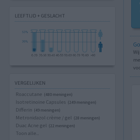
LEEFTIJD + GESLACHT
Go
Wi
med
vo
VERGELIJKEN
Roaccutane
(480 meningen)
Isotretinoine Capsules
(249 meningen)
Differin
(49 meningen)
Metronidazol crème / gel
(28 meningen)
Duac Acne gel
(22 meningen)
Toon alle...