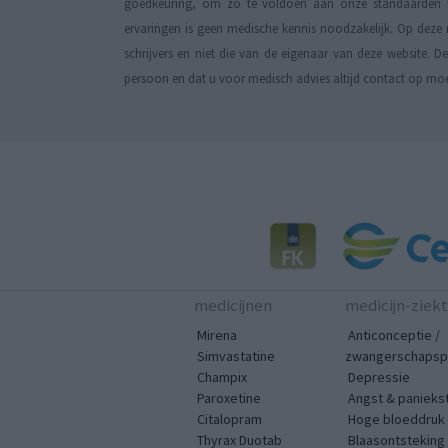
goedkeuring, om zo te voldoen aan onze standaarden wa
ervaringen is geen medische kennis noodzakelijk. Op deze 
schrijvers en niet die van de eigenaar van deze website. 
persoon en dat u voor medisch advies altijd contact op mo
medicijnen
medicijn-ziek
Mirena
Anticonceptie /
Simvastatine
zwangerschapspr
Champix
Depressie
Paroxetine
Angst & panieks
Citalopram
Hoge bloeddruk
Thyrax Duotab
Blaasontsteking