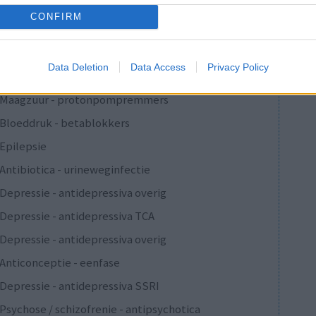
Verslavingsziekten
CONFIRM
Depressie - antidepressiva overig
Pijn - morfine-achtigen
Data Deletion
Data Access
Privacy Policy
Schildklier - hypothyroidie (traagwerkend)
Maagzuur - protonpompremmers
Bloeddruk - betablokkers
Epilepsie
Antibiotica - urineweginfectie
Depressie - antidepressiva overig
Depressie - antidepressiva TCA
Depressie - antidepressiva overig
Anticonceptie - eenfase
Depressie - antidepressiva SSRI
Psychose / schizofrenie - antipsychotica