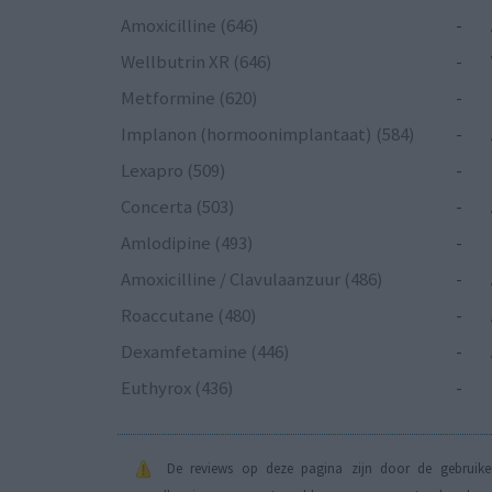
Amoxicilline (646)
-
Wellbutrin XR (646)
-
Metformine (620)
-
Implanon (hormoonimplantaat) (584)
-
Lexapro (509)
-
Concerta (503)
-
Amlodipine (493)
-
Amoxicilline / Clavulaanzuur (486)
-
Roaccutane (480)
-
Dexamfetamine (446)
-
Euthyrox (436)
-
De reviews op deze pagina zijn door de gebruiker