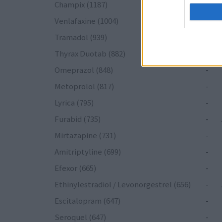
Champix (1187)
-
Venlafaxine (1004)
-
Tramadol (939)
-
Thyrax Duotab (882)
-
Omeprazol (848)
-
Metoprolol (817)
-
Lyrica (795)
-
Furabid (735)
-
Mirtazapine (731)
-
Amitriptyline (699)
-
Efexor (665)
-
Ethinylestradiol / Levonorgestrel (656)
-
Escitalopram (647)
-
Seroquel (647)
-