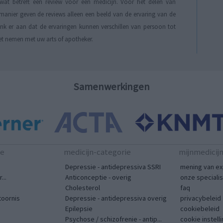
t betreft een review voor een medicijn. Voor het delen van
manier geven de reviews alleen een beeld van de ervaring van de
Denk er aan dat de ervaringen kunnen verschillen van persoon tot
et nemen met uw arts of apotheker.
Samenwerkingen
te
medicijn-categorie
mijnmedicij
Depressie - antidepressiva SSRI
mening van ex
...
Anticonceptie - overig
onze speciali
Cholesterol
faq
toornis
Depressie - antidepressiva overig
privacybeleid
Epilepsie
cookiebeleid
Psychose / schizofrenie - antip...
cookie instell