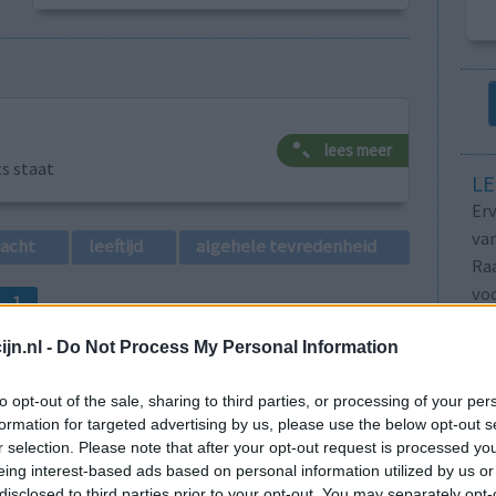
lees meer
ts staat
LE
Erv
van
lacht
leeftijd
algehele tevredenheid
Raa
voo
1
Zie
va
jn.nl -
Do Not Process My Personal Information
to opt-out of the sale, sharing to third parties, or processing of your per
formation for targeted advertising by us, please use the below opt-out s
r selection. Please note that after your opt-out request is processed y
eing interest-based ads based on personal information utilized by us or
disclosed to third parties prior to your opt-out. You may separately opt-