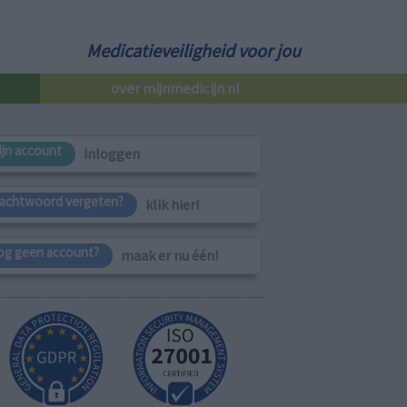
Medicatieveiligheid voor jou
over mijnmedicijn.nl
ijn account
inloggen
achtwoord vergeten?
klik hier!
og geen account?
maak er nu één!