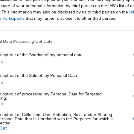
d en voor
Effectiviteit
losure of your personal information by third parties on the IAB’s list of
elijst voor
Hoeveelheid bijwerkingen
. This information may also be disclosed by us to third parties on the
IA
eel pijn dat
Participants
that may further disclose it to other third parties.
0 reacties
l Data Processing Opt Outs
o opt-out of the Sharing of my personal data.
1
In
o opt-out of the Sale of my Personal Data.
In
Anticonceptie - overig
to opt-out of processing my Personal Data for Targeted
Depressie - antidepressiva SSRI
ing.
In
Depressie - antidepressiva SSRI
o opt-out of Collection, Use, Retention, Sale, and/or Sharing
Depressie - antidepressiva SSRI
ersonal Data that Is Unrelated with the Purposes for which it
lected.
Cholesterol
Out