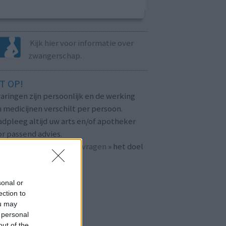
Kijk hier voor informatie over
zwangerschap.
T OP!
aringen zijn persoonlijk en de werking
 medicijnen verschilt per persoon.
dpleeg altijd uw arts en/of apotheker
r passend advies.
 ook bij «
veelgestelde vragen
» het doel
n
mijnmedicijn.nl
.
sonal or
ection to
ou may
 personal
out of the