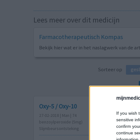
Lees meer over dit medicijn
Farmacotherapeutisch Kompas
Bekijk hier wat er in het naslagwerk van de ar
Sorteer op
ges
mijnmedici
Oxy-5 / Oxy-10
If you wish 
27-02-2018 | Man | 74
sensitive in
benzoylperoxide (5mg)
confirm you
Slijmbeursontsteking
continue se
information 