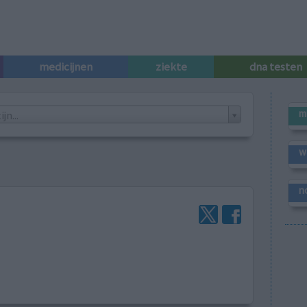
medicijnen
ziekte
dna testen
m
n...
w
n