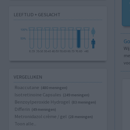
LEEFTIJD + GESLACHT
Go
Wi
med
vo
VERGELIJKEN
Roaccutane
(480 meningen)
Isotretinoine Capsules
(249 meningen)
Benzoylperoxide Hydrogel
(83 meningen)
Differin
(49 meningen)
Metronidazol crème / gel
(28 meningen)
Toon alle...