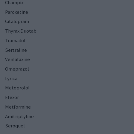
Champix
Paroxetine
Citalopram
Thyrax Duotab
Tramadol
Sertraline
Venlafaxine
Omeprazol
Lyrica
Metoprolol
Efexor
Metformine
Amitriptyline
Seroquel