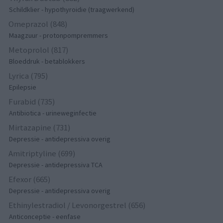
Schildklier - hypothyroidie (traagwerkend)
Omeprazol (848)
Maagzuur - protonpompremmers
Metoprolol (817)
Bloeddruk - betablokkers
Lyrica (795)
Epilepsie
Furabid (735)
Antibiotica - urineweginfectie
Mirtazapine (731)
Depressie - antidepressiva overig
Amitriptyline (699)
Depressie - antidepressiva TCA
Efexor (665)
Depressie - antidepressiva overig
Ethinylestradiol / Levonorgestrel (656)
Anticonceptie - eenfase