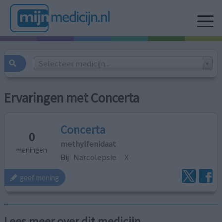
Selecteer medicijn...
Ervaringen met Concerta
Concerta
0
methylfenidaat
meningen
Bij
Narcolepsie
X
geef mening
Lees meer over dit medicijn