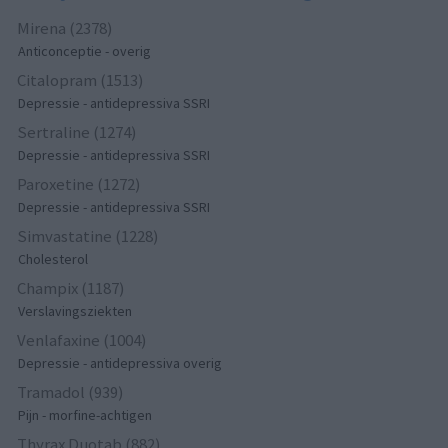
Mirena (2378)
Anticonceptie - overig
Citalopram (1513)
Depressie - antidepressiva SSRI
Sertraline (1274)
Depressie - antidepressiva SSRI
Paroxetine (1272)
Depressie - antidepressiva SSRI
Simvastatine (1228)
Cholesterol
Champix (1187)
Verslavingsziekten
Venlafaxine (1004)
Depressie - antidepressiva overig
Tramadol (939)
Pijn - morfine-achtigen
Thyrax Duotab (882)