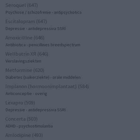
Seroquel (647)
Psychose / schizofrenie - antipsychotica
Escitalopram (647)
Depressie - antidepressiva SSRI
Amoxicilline (646)
Antibiotica - penicillines breedspectrum
Wellbutrin XR (646)
Verslavingsziekten
Metformine (620)
Diabetes (suikerziekte) - orale middelen
Implanon (hormoonimplantaat) (584)
Anticonceptie - overig
Lexapro (509)
Depressie - antidepressiva SSRI
Concerta (503)
ADHD - psychostimulantia
Amlodipine (493)