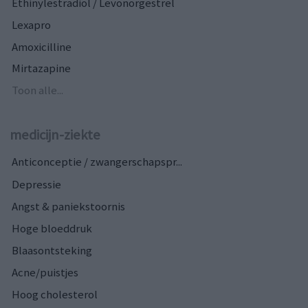
Ethinylestradiol / Levonorgestrel
Lexapro
Amoxicilline
Mirtazapine
Toon alle...
medicijn-ziekte
Anticonceptie / zwangerschapspr...
Depressie
Angst & paniekstoornis
Hoge bloeddruk
Blaasontsteking
Acne/puistjes
Hoog cholesterol