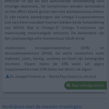
effectief te zijn als een aanvullende behandeling voor
ernstige depressie,. De symptomen werden verminderd
en het effect bleek groter dan met antidepressiva alleen.
Er zijn tevens aanwijzingen dat omega-3-supplementen
ook een klein voordeel kunnen bieden bij de behandeling
van ADHD. Wat is Omega-3? Omega 3-vetzuren zijn
meervoudig onverzadigde vetzuren. De bekendste zijn
het plantaardige alfa-linoleenzuur (ALA) en de
visvetzuren eicosapentaeenzuur (EPA) en
docosahexaeenzuur (DHA). De vette vissoorten zoals
makreel, zalm, haring, sardines en forel zijn belangrijke
bronnen. Vissen halen de EPA weer uit algen.
Supplementen met EPA halen het direct uit algen.
Dr Joseph Firth et al. - World Psychiatry
(11-09-2019)
Naar volledige artikel
Medicijnen met de meeste ervaringen