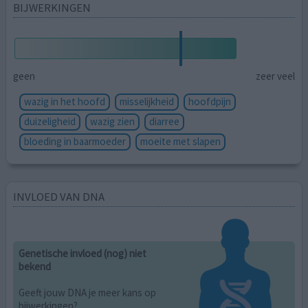
BIJWERKINGEN
geen
zeer veel
wazig in het hoofd
misselijkheid
hoofdpijn
duizeligheid
wazig zien
diarree
bloeding in baarmoeder
moeite met slapen
INVLOED VAN DNA
Genetische invloed (nog) niet
bekend
Geeft jouw DNA je meer kans op
bijwerkingen?