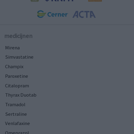
medicijnen
Mirena
Simvastatine
Champix
Paroxetine
Citalopram
Thyrax Duotab
Tramadol
Sertraline
Venlafaxine
Omeprazol