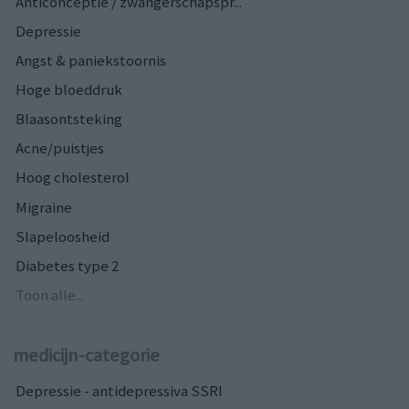
Anticonceptie / zwangerschapspr...
Depressie
Angst & paniekstoornis
Hoge bloeddruk
Blaasontsteking
Acne/puistjes
Hoog cholesterol
Migraine
Slapeloosheid
Diabetes type 2
Toon alle...
medicijn-categorie
Depressie - antidepressiva SSRI