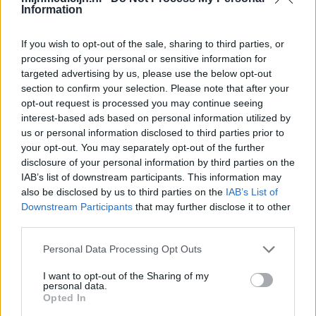
Information
Seroquel (647)
Psychose / schizofrenie - antipsychotica
If you wish to opt-out of the sale, sharing to third parties, or
Amoxicilline (646)
processing of your personal or sensitive information for
Antibiotica - penicillines breedspectrum
targeted advertising by us, please use the below opt-out
section to confirm your selection. Please note that after your
Wellbutrin XR (646)
opt-out request is processed you may continue seeing
Verslavingsziekten
interest-based ads based on personal information utilized by
Metformine (620)
us or personal information disclosed to third parties prior to
Diabetes (suikerziekte) - orale middelen
your opt-out. You may separately opt-out of the further
disclosure of your personal information by third parties on the
Implanon (hormoonimplantaat) (584)
IAB’s list of downstream participants. This information may
Anticonceptie - overig
also be disclosed by us to third parties on the
IAB’s List of
Lexapro (509)
Downstream Participants
that may further disclose it to other
Depressie - antidepressiva SSRI
third parties.
Concerta (503)
Personal Data Processing Opt Outs
ADHD - psychostimulantia
Amlodipine (493)
I want to opt-out of the Sharing of my
personal data.
Bloeddruk - calciumantagonisten
Opted In
Amoxicilline / Clavulaanzuur (486)