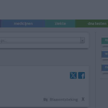
medicijnen
ziekte
dna testen
m
n...
w
n
X
Bij
Blaasontsteking