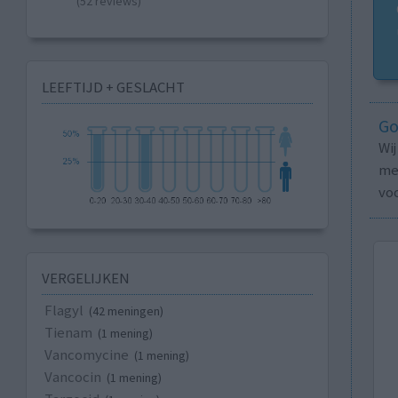
(52 reviews)
LEEFTIJD + GESLACHT
Go
Wi
med
vo
VERGELIJKEN
Flagyl
(42 meningen)
Tienam
(1 mening)
Vancomycine
(1 mening)
Vancocin
(1 mening)