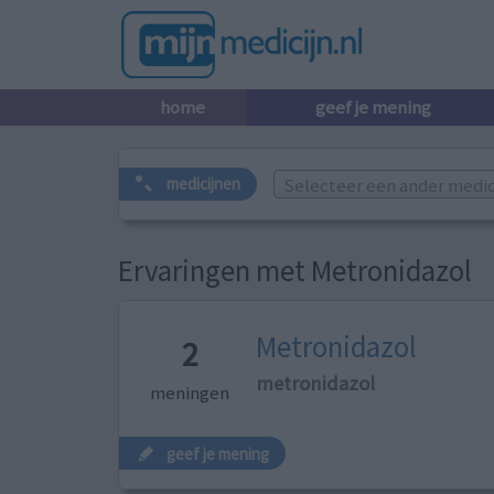
home
geef je mening
Selecteer een ander medicij
medicijnen
Ervaringen met Metronidazol
Metronidazol
2
metronidazol
meningen
geef je mening