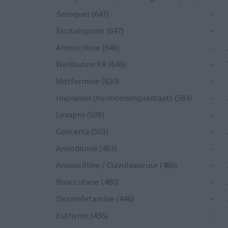
Seroquel (647)
-
Escitalopram (647)
-
Amoxicilline (646)
-
Wellbutrin XR (646)
-
Metformine (620)
-
Implanon (hormoonimplantaat) (584)
-
Lexapro (509)
-
Concerta (503)
-
Amlodipine (493)
-
Amoxicilline / Clavulaanzuur (486)
-
Roaccutane (480)
-
Dexamfetamine (446)
-
Euthyrox (436)
-