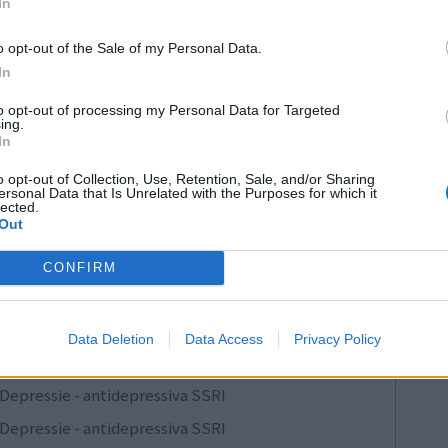
In
aak een
Effectiviteit
s dit. Ik
o opt-out of the Sale of my Personal Data.
Hoeveelheid bijwerkingen
 en ben
In
 de psychische klachten die er ook bij schijnen
to opt-out of processing my Personal Data for Targeted
Veel negatieve gedachten e.d. Ik ben morgen klaar
ing.
In
o opt-out of Collection, Use, Retention, Sale, and/or Sharing
0 reacties
ersonal Data that Is Unrelated with the Purposes for which it
lected.
Out
CONFIRM
1
Data Deletion
Data Access
Privacy Policy
Anticonceptie - overig
Depressie - antidepressiva SSRI
Depressie - antidepressiva SSRI