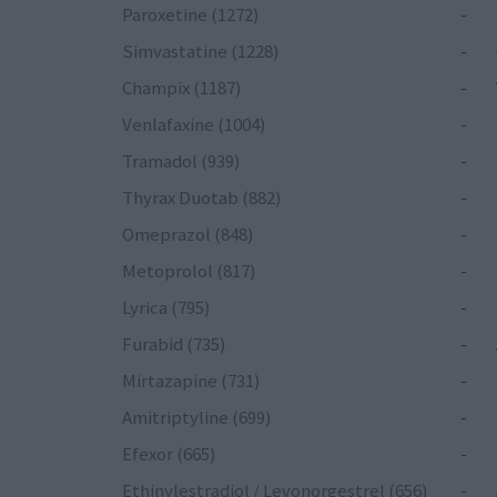
Paroxetine (1272)
-
Simvastatine (1228)
-
Champix (1187)
-
Venlafaxine (1004)
-
Tramadol (939)
-
Thyrax Duotab (882)
-
Omeprazol (848)
-
Metoprolol (817)
-
Lyrica (795)
-
Furabid (735)
-
Mirtazapine (731)
-
Amitriptyline (699)
-
Efexor (665)
-
Ethinylestradiol / Levonorgestrel (656)
-