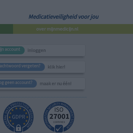
Medicatieveiligheid voor jou
over mijnmedicijn.nl
ijn account
inloggen
achtwoord vergeten?
klik hier!
og geen account?
maak er nu één!