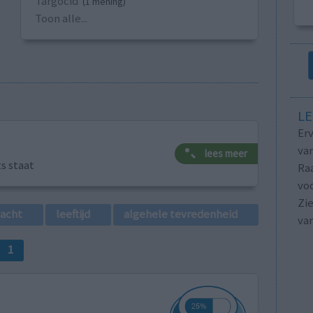
Targocid
(1 mening)
Toon alle...
LE
Erv
van
lees meer
ts staat
Raa
voo
Zie
lacht
leeftijd
algehele tevredenheid
va
1