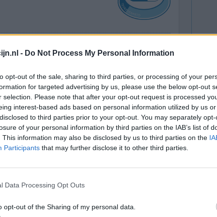
volgens de
Effectiviteit
jn.nl -
Do Not Process My Personal Information
Niets is
Hoeveelheid bijwerkingen
 heb
to opt-out of the sale, sharing to third parties, or processing of your per
n die steeds erger werd, enorm duizelig, zelfs
formation for targeted advertising by us, please use the below opt-out s
n gestopt. Nu na 2 dagen gestopt te zijn nog
r selection. Please note that after your opt-out request is processed y
]
eing interest-based ads based on personal information utilized by us or
disclosed to third parties prior to your opt-out. You may separately opt-
0 reacties
losure of your personal information by third parties on the IAB’s list of
. This information may also be disclosed by us to third parties on the
IA
Participants
that may further disclose it to other third parties.
l Data Processing Opt Outs
o opt-out of the Sharing of my personal data.