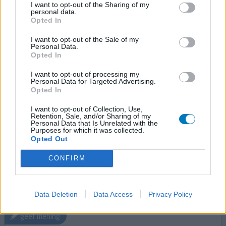
Effectiviteit
I want to opt-out of the Sharing of my
personal data.
Hoeveelheid bijwerkingen
Opted In
Bijwerkingen
I want to opt-out of the Sale of my
duizeligheid
tintelingen en gevoelloosheid in het been
Personal Data.
Opted In
tintelingen en gevoelloosheid op de kont
gevoelloos in hoofd
oorsuizen
I want to opt-out of processing my
Personal Data for Targeted Advertising.
prikkeling of tintelingen in de nek
Opted In
I want to opt-out of Collection, Use,
Eerder dit jaar heb ik eenzelfde antibiotica gehad, een
Retention, Sale, and/or Sharing of my
Personal Data that Is Unrelated with the
ander merk, maar met dezelfde stof amoxicilline, en
Purposes for which it was collected.
daarop had ik dezelfde reactie. Het tintelen begon bij
Opted Out
mijn benen, waarbij ik dacht dat ik een zenuw had klem
gezet. Maar de dag erna waren de tintelingen ook in mijn
CONFIRM
nek, keel, en kaak, en tot mijn jukbeenderen. Ik ben
intussen getest op allergie voor penicilline en
[lees
meer...]
Data Deletion
Data Access
Privacy Policy
geef mening