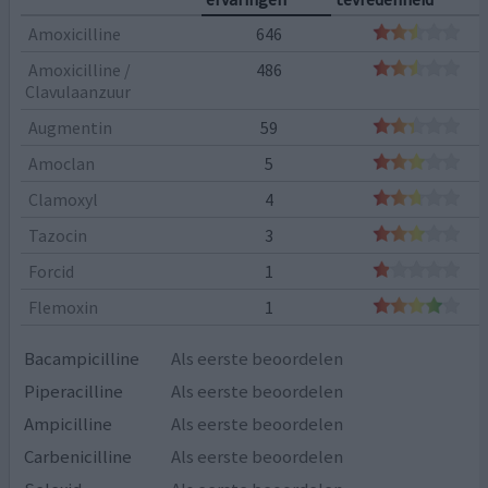
Amoxicilline
646
Amoxicilline /
486
Clavulaanzuur
Augmentin
59
Amoclan
5
Clamoxyl
4
Tazocin
3
Forcid
1
Flemoxin
1
Bacampicilline
Als eerste beoordelen
Piperacilline
Als eerste beoordelen
Ampicilline
Als eerste beoordelen
Carbenicilline
Als eerste beoordelen