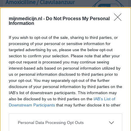
Amoxicilline / Clavulaanzuur
15-12-2025 | Vrouw | 38
amoxicilline / clavulaanzuur
mijnmedicijn.nl -
Do Not Process My Personal
Longontsteking
Information
Effectiviteit
If you wish to opt-out of the sale, sharing to third parties, or
Hoeveelheid bijwerkingen
processing of your personal or sensitive information for
targeted advertising by us, please use the below opt-out
Meerdere keren dit medicijn gehad maar geen bijwerken
section to confirm your selection. Please note that after your
hier van. Werkt super snel! Fijn 🥳 nu maar hopen dat de
opt-out request is processed you may continue seeing
longontsteking weg blijft.
interest-based ads based on personal information utilized by
us or personal information disclosed to third parties prior to
geef mening
your opt-out. You may separately opt-out of the further
disclosure of your personal information by third parties on the
IAB’s list of downstream participants. This information may
also be disclosed by us to third parties on the
IAB’s List of
Amoxicilline
Downstream Participants
that may further disclose it to other
11-12-2025 | Vrouw | 31
third parties.
amoxicilline
Trekken van tand of kies
Personal Data Processing Opt Outs