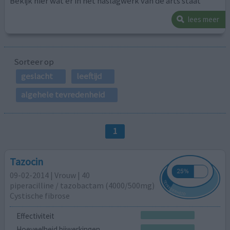
Bekijk hier wat er in het naslagwerk van de arts staat
lees meer
Sorteer op
geslacht
leeftijd
algehele tevredenheid
1
Tazocin
09-02-2014 | Vrouw | 40
piperacilline / tazobactam (4000/500mg)
Cystische fibrose
Effectiviteit
Hoeveelheid bijwerkingen