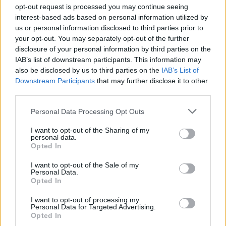
opt-out request is processed you may continue seeing
goedkeuring, om zo te voldoen aan onze standaarden wat betreft
interest-based ads based on personal information utilized by
een review voor een medicijn. Voor het delen van ervaringen is
us or personal information disclosed to third parties prior to
geen medische kennis noodzakelijk. Op deze manier geven de
your opt-out. You may separately opt-out of the further
reviews alleen een beeld van de ervaring van de schrijvers en niet
disclosure of your personal information by third parties on the
die van de eigenaar van deze website. Denk er aan dat de
IAB’s list of downstream participants. This information may
ervaringen kunnen verschillen van persoon tot persoon en dat u
also be disclosed by us to third parties on the
IAB’s List of
voor medisch advies altijd contact op moet nemen met uw arts of
Downstream Participants
that may further disclose it to other
apotheker.
third parties.
Personal Data Processing Opt Outs
I want to opt-out of the Sharing of my
personal data.
Opted In
I want to opt-out of the Sale of my
Personal Data.
Opted In
I want to opt-out of processing my
Personal Data for Targeted Advertising.
Opted In