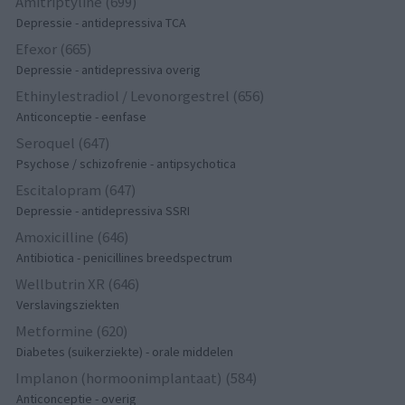
Amitriptyline (699)
Depressie - antidepressiva TCA
Efexor (665)
Depressie - antidepressiva overig
Ethinylestradiol / Levonorgestrel (656)
Anticonceptie - eenfase
Seroquel (647)
Psychose / schizofrenie - antipsychotica
Escitalopram (647)
Depressie - antidepressiva SSRI
Amoxicilline (646)
Antibiotica - penicillines breedspectrum
Wellbutrin XR (646)
Verslavingsziekten
Metformine (620)
Diabetes (suikerziekte) - orale middelen
Implanon (hormoonimplantaat) (584)
Anticonceptie - overig