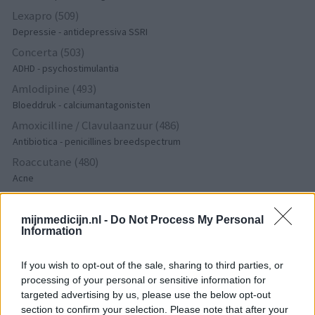
Lexapro (509)
Depressie - antidepressiva SSRI
Concerta (503)
ADHD - psychostimulantia
Amlodipine (493)
Bloeddruk - calciumantagonisten
Amoxicilline / Clavulaanzuur (486)
Antibiotica - penicillines breedspectrum
Roaccutane (480)
Acne
Dexamfetamine (446)
ADHD - psychostimulantia
mijnmedicijn.nl -
Do Not Process My Personal
Information
Euthyrox (436)
Schildklier - hypothyroidie (traagwerkend)
If you wish to opt-out of the sale, sharing to third parties, or
processing of your personal or sensitive information for
targeted advertising by us, please use the below opt-out
De reviews op deze pagina zijn door de gebruikers
section to confirm your selection. Please note that after your
gegenereerd en vervolgens gelezen en aangepast alvorens