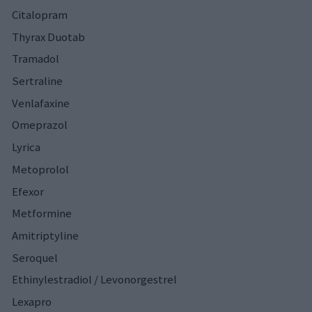
Citalopram
Thyrax Duotab
Tramadol
Sertraline
Venlafaxine
Omeprazol
Lyrica
Metoprolol
Efexor
Metformine
Amitriptyline
Seroquel
Ethinylestradiol / Levonorgestrel
Lexapro