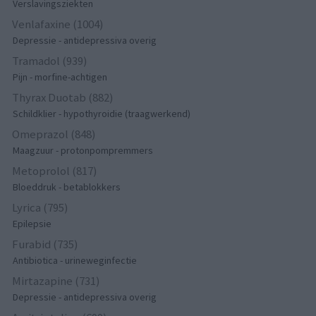
Verslavingsziekten
Venlafaxine (1004)
Depressie - antidepressiva overig
Tramadol (939)
Pijn - morfine-achtigen
Thyrax Duotab (882)
Schildklier - hypothyroidie (traagwerkend)
Omeprazol (848)
Maagzuur - protonpompremmers
Metoprolol (817)
Bloeddruk - betablokkers
Lyrica (795)
Epilepsie
Furabid (735)
Antibiotica - urineweginfectie
Mirtazapine (731)
Depressie - antidepressiva overig