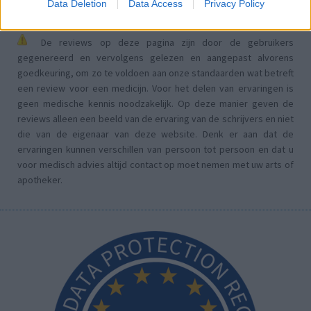
Data Deletion
Data Access
Privacy Policy
De reviews op deze pagina zijn door de gebruikers
gegenereerd en vervolgens gelezen en aangepast alvorens
goedkeuring, om zo te voldoen aan onze standaarden wat betreft
een review voor een medicijn. Voor het delen van ervaringen is
geen medische kennis noodzakelijk. Op deze manier geven de
reviews alleen een beeld van de ervaring van de schrijvers en niet
die van de eigenaar van deze website. Denk er aan dat de
ervaringen kunnen verschillen van persoon tot persoon en dat u
voor medisch advies altijd contact op moet nemen met uw arts of
apotheker.