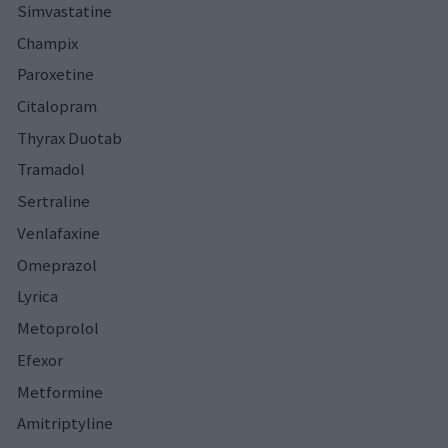
Simvastatine
Champix
Paroxetine
Citalopram
Thyrax Duotab
Tramadol
Sertraline
Venlafaxine
Omeprazol
Lyrica
Metoprolol
Efexor
Metformine
Amitriptyline