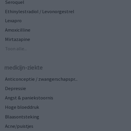
Seroquel
Ethinylestradiol / Levonorgestrel
Lexapro
Amoxicilline
Mirtazapine
Toon alle...
medicijn-ziekte
Anticonceptie / zwangerschapspr...
Depressie
Angst & paniekstoornis
Hoge bloeddruk
Blaasontsteking
Acne/puistjes