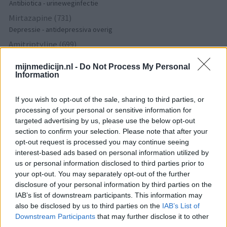
Antibiotica - urineweginfectie
Mirtazapine (731)
Depressie - antidepressiva overig
Amitriptyline (699)
Depressie - antidepressiva TCA
mijnmedicijn.nl -
Do Not Process My Personal
Efexor (665)
Information
Depressie - antidepressiva overig
Ethinylestradiol / Levonorgestrel (656)
If you wish to opt-out of the sale, sharing to third parties, or
Anticonceptie - eenfase
processing of your personal or sensitive information for
targeted advertising by us, please use the below opt-out
Escitalopram (647)
section to confirm your selection. Please note that after your
Depressie - antidepressiva SSRI
opt-out request is processed you may continue seeing
Seroquel (647)
interest-based ads based on personal information utilized by
Psychose / schizofrenie - antipsychotica
us or personal information disclosed to third parties prior to
your opt-out. You may separately opt-out of the further
Amoxicilline (646)
disclosure of your personal information by third parties on the
Antibiotica - penicillines breedspectrum
IAB’s list of downstream participants. This information may
Wellbutrin XR (646)
also be disclosed by us to third parties on the
IAB’s List of
Verslavingsziekten
Downstream Participants
that may further disclose it to other
third parties.