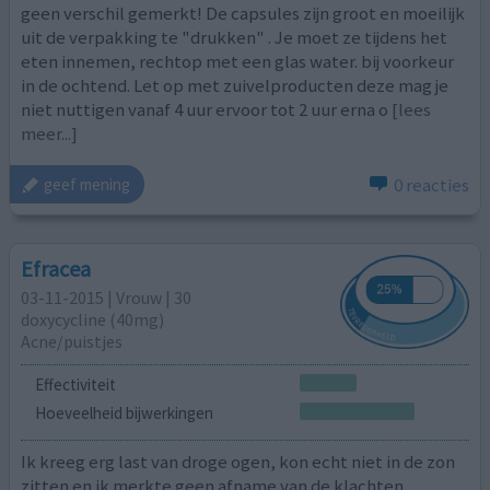
geen verschil gemerkt! De capsules zijn groot en moeilijk
uit de verpakking te "drukken" . Je moet ze tijdens het
eten innemen, rechtop met een glas water. bij voorkeur
in de ochtend. Let op met zuivelproducten deze mag je
niet nuttigen vanaf 4 uur ervoor tot 2 uur erna o
[lees
meer...]
0 reacties
geef mening
Efracea
03-11-2015 | Vrouw | 30
doxycycline (40mg)
Acne/puistjes
Effectiviteit
Hoeveelheid bijwerkingen
Ik kreeg erg last van droge ogen, kon echt niet in de zon
zitten en ik merkte geen afname van de klachten.