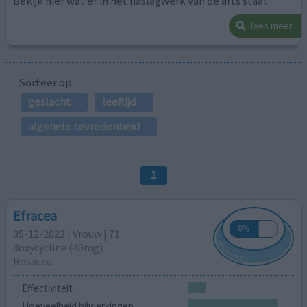
Bekijk hier wat er in het naslagwerk van de arts staat
lees meer
Sorteer op
geslacht
leeftijd
algehele tevredenheid
1
Efracea
05-12-2023 | Vrouw | 71
doxycycline (40mg)
Rosacea
Effectiviteit
Hoeveelheid bijwerkingen