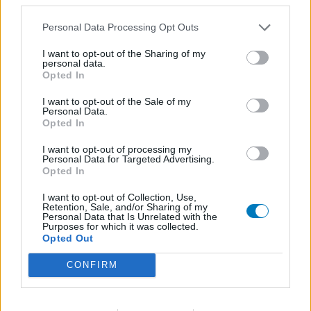
Metformine (620)
Diabetes (suikerziekte) - orale middelen
Personal Data Processing Opt Outs
Implanon (hormoonimplantaat) (584)
I want to opt-out of the Sharing of my
Anticonceptie - overig
personal data.
Lexapro (509)
Opted In
Depressie - antidepressiva SSRI
I want to opt-out of the Sale of my
Concerta (503)
Personal Data.
Opted In
ADHD - psychostimulantia
Amlodipine (493)
I want to opt-out of processing my
Personal Data for Targeted Advertising.
Bloeddruk - calciumantagonisten
Opted In
Amoxicilline / Clavulaanzuur (486)
I want to opt-out of Collection, Use,
Antibiotica - penicillines breedspectrum
Retention, Sale, and/or Sharing of my
Personal Data that Is Unrelated with the
Roaccutane (480)
Purposes for which it was collected.
Acne
Opted Out
Dexamfetamine (446)
CONFIRM
ADHD - psychostimulantia
Euthyrox (436)
Schildklier - hypothyroidie (traagwerkend)