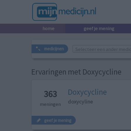
home
geef je mening
Selecteer een ander medicij
medicijnen
Ervaringen met Doxycycline
Doxycycline
363
doxycyline
meningen
geef je mening