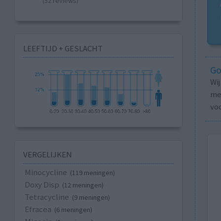
(52 reviews)
LEEFTIJD + GESLACHT
Go
Wi
med
vo
VERGELIJKEN
Minocycline
(119 meningen)
Doxy Disp
(12 meningen)
Tetracycline
(9 meningen)
Efracea
(6 meningen)