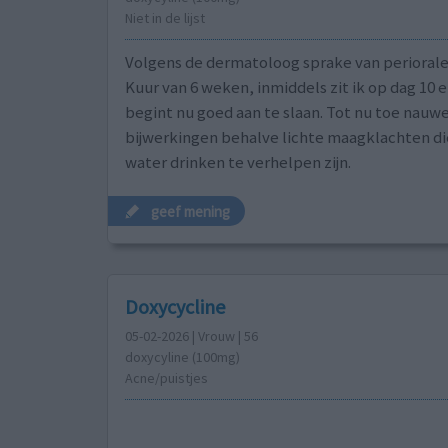
Niet in de lijst
Volgens de dermatoloog sprake van periorale
Kuur van 6 weken, inmiddels zit ik op dag 10 
begint nu goed aan te slaan. Tot nu toe nauwe
bijwerkingen behalve lichte maagklachten di
water drinken te verhelpen zijn.
geef mening
Doxycycline
05-02-2026 | Vrouw | 56
doxycyline (100mg)
Acne/puistjes