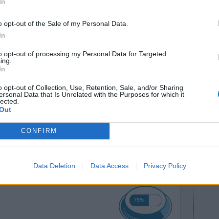
In
o opt-out of the Sale of my Personal Data.
In
 dagen met
Effectiviteit
Hoeveelheid bijwerkingen
to opt-out of processing my Personal Data for Targeted
ing.
zig in mn
In
Bijwerkingen
is niet goed
vermoeidheid
wazig in het hoofd
 goed
o opt-out of Collection, Use, Retention, Sale, and/or Sharing
ersonal Data that Is Unrelated with the Purposes for which it
diarree
keelpijn
duizeligheid
del omdat
lected.
Out
dens t
CONFIRM
0 reacties
Data Deletion
Data Access
Privacy Policy