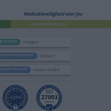
Medicatieveiligheid voor jou
over mijnmedicijn.nl
ijn account
inloggen
achtwoord vergeten?
klik hier!
og geen account?
maak er nu één!