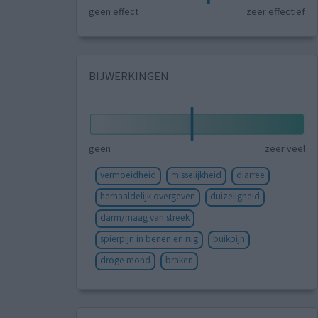
geen effect
zeer effectief
BIJWERKINGEN
geen
zeer veel
vermoeidheid
misselijkheid
diarree
herhaaldelijk overgeven
duizeligheid
darm/maag van streek
spierpijn in benen en rug
buikpijn
droge mond
braken