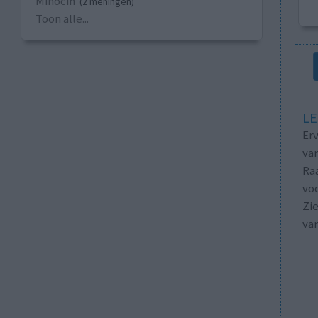
Minocin
(2 meningen)
Toon alle...
LE
Erv
van
Raa
voo
Zie
va