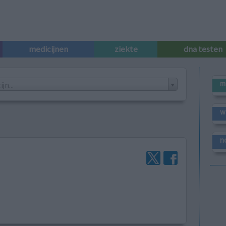
medicijnen
ziekte
dna testen
m
n...
w
n