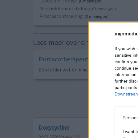
Cystische fibrose
(0 meningen)
Nierbekkenontsteking
(0 meningen)
Prostaatontsteking
(0 meningen)
mijnmedici
Lees meer over dit medicijn
If you wish 
sensitive in
Farmacotherapeutisch Kompas
confirm you
continue se
Bekijk hier wat er in het naslagwerk van de ar
information 
further disc
participants
Sorteer op
ges
Downstream 
1
2
3
Persona
Doxycycline
I want t
04-07-2026 | Vrouw | 46