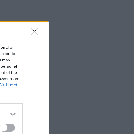
sonal or
ection to
ou may
 personal
out of the
 downstream
B’s List of