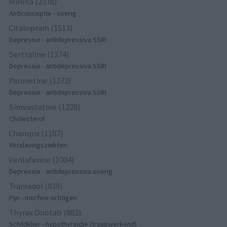
Mirena (2378)
Anticonceptie - overig
Citalopram (1513)
Depressie - antidepressiva SSRI
Sertraline (1274)
Depressie - antidepressiva SSRI
Paroxetine (1272)
Depressie - antidepressiva SSRI
Simvastatine (1228)
Cholesterol
Champix (1187)
Verslavingsziekten
Venlafaxine (1004)
Depressie - antidepressiva overig
Tramadol (939)
Pijn - morfine-achtigen
Thyrax Duotab (882)
Schildklier - hypothyroidie (traagwerkend)