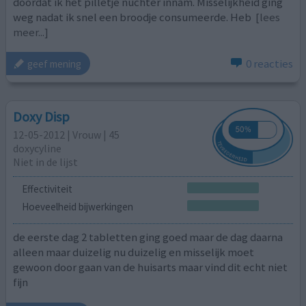
doordat ik het pilletje nuchter innam. Misselijkheid ging
weg nadat ik snel een broodje consumeerde. Heb
[lees
meer...]
0 reacties
geef mening
Doxy Disp
12-05-2012 | Vrouw | 45
doxycyline
Niet in de lijst
Effectiviteit
Hoeveelheid bijwerkingen
de eerste dag 2 tabletten ging goed maar de dag daarna
alleen maar duizelig nu duizelig en misselijk moet
gewoon door gaan van de huisarts maar vind dit echt niet
fijn