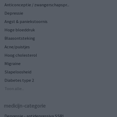
Anticonceptie / zwangerschapspr...
Depressie
Angst & paniekstoornis
Hoge bloeddruk
Blaasontsteking
Acne/puistjes
Hoog cholesterol
Migraine
Slapeloosheid
Diabetes type 2
Toon alle...
medicijn-categorie
Depressie - antidepressiva SSRI