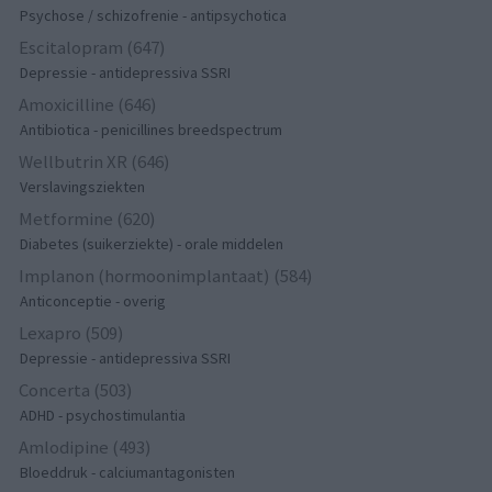
Psychose / schizofrenie - antipsychotica
Escitalopram (647)
Depressie - antidepressiva SSRI
Amoxicilline (646)
Antibiotica - penicillines breedspectrum
Wellbutrin XR (646)
Verslavingsziekten
Metformine (620)
Diabetes (suikerziekte) - orale middelen
Implanon (hormoonimplantaat) (584)
Anticonceptie - overig
Lexapro (509)
Depressie - antidepressiva SSRI
Concerta (503)
ADHD - psychostimulantia
Amlodipine (493)
Bloeddruk - calciumantagonisten