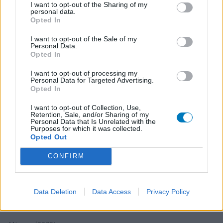
Hoeveelheid bijwerkingen
I want to opt-out of the Sharing of my
personal data.
Opted In
Eerste dag dat ik het nam heel duizelig, wazig, afwezig.
Daarna lange tijd totaal geen last. Op dag 12 opeens
I want to opt-out of the Sale of my
Personal Data.
verschrikkelijke refluxklachten, ik kon niks behalve heel
Opted In
stil zitten, want bij alles kwam het maagzuur omhoog in
mijn inmiddels ontstoken slokdarm. Helse pijnen. Na een
I want to opt-out of processing my
dag en een nacht creperen naar de huisarts gegaan, die
Personal Data for Targeted Advertising.
Opted In
me sucralfaat (maagwandbeschermer) en om
[lees
meer...]
I want to opt-out of Collection, Use,
Retention, Sale, and/or Sharing of my
Personal Data that Is Unrelated with the
0 reacties
geef mening
Purposes for which it was collected.
Opted Out
CONFIRM
1
Data Deletion
Data Access
Privacy Policy
Medicijnen met de meeste ervaringen