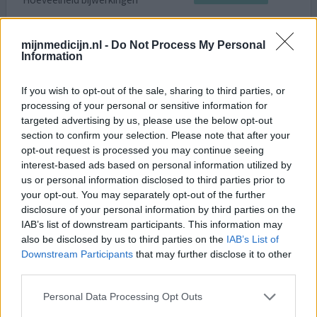
Slik meer dan drie jaar dagelijks 100mg doxycycline. Vanaf
mijnmedicijn.nl -
Do Not Process My Personal
1987 last van terugkerende longontstekingen. Volgens
Information
artsen geen bijwerking, maar sinds ik het slik is mijn huid,
vooral hoofd en rug heel erg kwetsbaar voor ruwe,
If you wish to opt-out of the sale, sharing to third parties, or
schrale, ontstekingsachtige plekken. Weet niet of
processing of your personal or sensitive information for
meerdere mensen dit hebben ervaren. Verder ben ik
targeted advertising by us, please use the below opt-out
doorlopend moe, maar weet niet of dit door de Doxy
section to confirm your selection. Please note that after your
[lees meer...]
opt-out request is processed you may continue seeing
interest-based ads based on personal information utilized by
0 reacties
geef mening
us or personal information disclosed to third parties prior to
your opt-out. You may separately opt-out of the further
disclosure of your personal information by third parties on the
IAB’s list of downstream participants. This information may
Doxy Disp
also be disclosed by us to third parties on the
IAB’s List of
04-06-2009 | Vrouw
Downstream Participants
that may further disclose it to other
doxycyline
third parties.
Lyme
Personal Data Processing Opt Outs
Effectiviteit