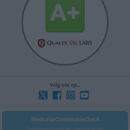
Volg ons op...
MedicatieCombinatieCheck
Controleer nu zelf de combinatie van