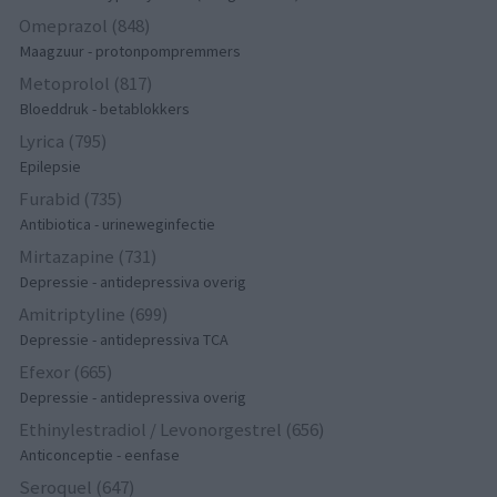
Omeprazol (848)
Maagzuur - protonpompremmers
Metoprolol (817)
Bloeddruk - betablokkers
Lyrica (795)
Epilepsie
Furabid (735)
Antibiotica - urineweginfectie
Mirtazapine (731)
Depressie - antidepressiva overig
Amitriptyline (699)
Depressie - antidepressiva TCA
Efexor (665)
Depressie - antidepressiva overig
Ethinylestradiol / Levonorgestrel (656)
Anticonceptie - eenfase
Seroquel (647)