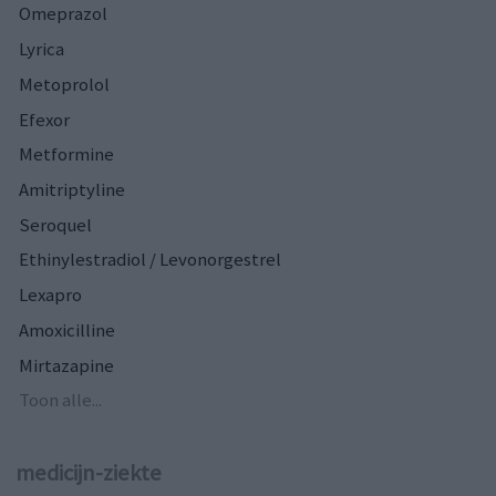
Omeprazol
Lyrica
Metoprolol
Efexor
Metformine
Amitriptyline
Seroquel
Ethinylestradiol / Levonorgestrel
Lexapro
Amoxicilline
Mirtazapine
Toon alle...
medicijn-ziekte