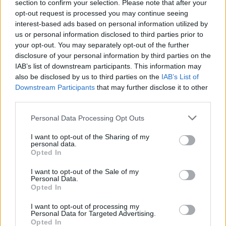
section to confirm your selection. Please note that after your
Anticonceptie - overig
opt-out request is processed you may continue seeing
Lexapro (509)
interest-based ads based on personal information utilized by
us or personal information disclosed to third parties prior to
Depressie - antidepressiva SSRI
your opt-out. You may separately opt-out of the further
Concerta (503)
disclosure of your personal information by third parties on the
ADHD - psychostimulantia
IAB’s list of downstream participants. This information may
Amlodipine (493)
also be disclosed by us to third parties on the
IAB’s List of
Downstream Participants
that may further disclose it to other
Bloeddruk - calciumantagonisten
third parties.
Amoxicilline / Clavulaanzuur (486)
Antibiotica - penicillines breedspectrum
Personal Data Processing Opt Outs
Roaccutane (480)
I want to opt-out of the Sharing of my
Acne
personal data.
Opted In
Dexamfetamine (446)
ADHD - psychostimulantia
I want to opt-out of the Sale of my
Personal Data.
Euthyrox (436)
Opted In
Schildklier - hypothyroidie (traagwerkend)
I want to opt-out of processing my
Personal Data for Targeted Advertising.
Opted In