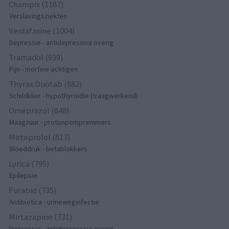
Champix (1187)
Verslavingsziekten
Venlafaxine (1004)
Depressie - antidepressiva overig
Tramadol (939)
Pijn - morfine-achtigen
Thyrax Duotab (882)
Schildklier - hypothyroidie (traagwerkend)
Omeprazol (848)
Maagzuur - protonpompremmers
Metoprolol (817)
Bloeddruk - betablokkers
Lyrica (795)
Epilepsie
Furabid (735)
Antibiotica - urineweginfectie
Mirtazapine (731)
Depressie - antidepressiva overig