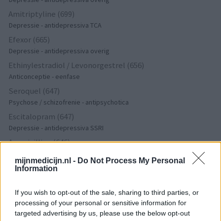
Amitriptyline (699)
Depressie - antidepressiva TCA
Efexor (665)
Depressie - antidepressiva overig
Ethinylestradiol / Levonorgestrel (656)
Anticonceptie - eenfase
Seroquel (647)
Psychose / schizofrenie - antipsychotica
Escitalopram (647)
Depressie - antidepressiva SSRI
Amoxicilline (646)
Antibiotica - penicillines breedspectrum
mijnmedicijn.nl -
Do Not Process My Personal
Wellbutrin XR (646)
Information
Verslavingsziekten
Metformine (620)
If you wish to opt-out of the sale, sharing to third parties, or
processing of your personal or sensitive information for
Diabetes (suikerziekte) - orale middelen
targeted advertising by us, please use the below opt-out
Implanon (hormoonimplantaat) (584)