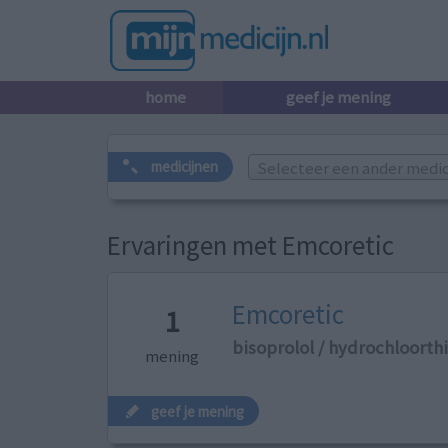
home
geef je mening
Selecteer een ander medicij
medicijnen
Ervaringen met Emcoretic
Emcoretic
1
bisoprolol / hydrochloorth
mening
geef je mening