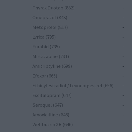
Thyrax Duotab (882)
-
Omeprazol (848)
-
Metoprolol (817)
-
Lyrica (795)
-
Furabid (735)
-
Mirtazapine (731)
-
Amitriptyline (699)
-
Efexor (665)
-
Ethinylestradiol / Levonorgestrel (656)
-
Escitalopram (647)
-
Seroquel (647)
-
Amoxicilline (646)
-
Wellbutrin XR (646)
-