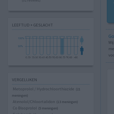
(52 reviews)
LEEFTIJD + GESLACHT
Go
Wi
med
vo
VERGELIJKEN
Metoprolol / Hydrochloorthiazide
(21
meningen)
Atenolol/Chloortalidon
(13 meningen)
Co Bisoprolol
(5 meningen)