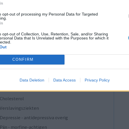
In
0 reacties
to opt-out of processing my Personal Data for Targeted
ing.
In
1
o opt-out of Collection, Use, Retention, Sale, and/or Sharing
ersonal Data that Is Unrelated with the Purposes for which it
lected.
Out
Anticonceptie - overig
CONFIRM
Depressie - antidepressiva SSRI
Depressie - antidepressiva SSRI
Data Deletion
Data Access
Privacy Policy
Depressie - antidepressiva SSRI
Cholesterol
Verslavingsziekten
Depressie - antidepressiva overig
Pijn - morfine-achtigen