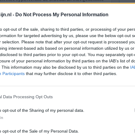
e.
an als een hulpmiddel worden ingezet om tot een
jn.nl -
Do Not Process My Personal Information
en.
to opt-out of the sale, sharing to third parties, or processing of your per
lees meer
formation for targeted advertising by us, please use the below opt-out s
r selection. Please note that after your opt-out request is processed y
eing interest-based ads based on personal information utilized by us or
lacht
leeftijd
algehele tevredenheid
disclosed to third parties prior to your opt-out. You may separately opt-
losure of your personal information by third parties on the IAB’s list of
. This information may also be disclosed by us to third parties on the
IA
1
Participants
that may further disclose it to other third parties.
l Data Processing Opt Outs
o opt-out of the Sharing of my personal data.
In
 hebben
Effectiviteit
o opt-out of the Sale of my Personal Data.
ielp
Hoeveelheid bijwerkingen