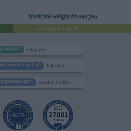
Medicatieveiligheid voor jou
over mijnmedicijn.nl
ijn account
inloggen
achtwoord vergeten?
klik hier!
og geen account?
maak er nu één!