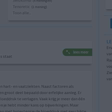
Selokomb
(4 meningen)
Tenoretic
(1 mening)
Toon alle...
LE
Erv
lees meer
van
ts staat
Raa
voo
Zie
va
n hart- en vaatziekten. Naast factoren als
n groot deel bepaald door erfelijke aanleg. Er
loeddruk te verlagen. Vaak krijg je meer dan één
n je hebt minder kans op bijwerkingen. Maar
nten met hypertensie de bloeddruk met geschikte