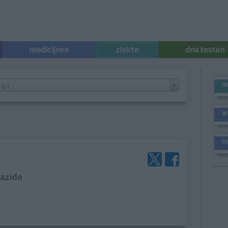
medicijnen
ziekte
dna testen
m
n...
w
n
iazide