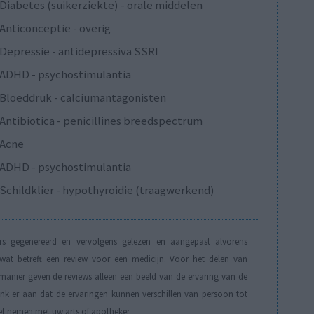
Diabetes (suikerziekte) - orale middelen
Anticonceptie - overig
Depressie - antidepressiva SSRI
ADHD - psychostimulantia
Bloeddruk - calciumantagonisten
Antibiotica - penicillines breedspectrum
Acne
ADHD - psychostimulantia
Schildklier - hypothyroidie (traagwerkend)
s gegenereerd en vervolgens gelezen en aangepast alvorens
t betreft een review voor een medicijn. Voor het delen van
manier geven de reviews alleen een beeld van de ervaring van de
Denk er aan dat de ervaringen kunnen verschillen van persoon tot
et nemen met uw arts of apotheker.