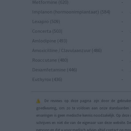
Metformine (620)
-
Implanon (hormoonimplantaat) (584)
-
Lexapro (509)
-
Concerta (503)
-
Amlodipine (493)
-
Amoxicilline / Clavulaanzuur (486)
-
Roaccutane (480)
-
Dexamfetamine (446)
-
Euthyrox (436)
-
De reviews op deze pagina zijn door de gebruiker
goedkeuring, om zo te voldoen aan onze standaarden wa
ervaringen is geen medische kennis noodzakelijk. Op deze 
schrijvers en niet die van de eigenaar van deze website. 
persoon en dat u voor medisch advies altijd contact op mo