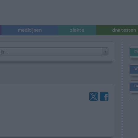
medicijnen
ziekte
dna testen
m
n...
w
n