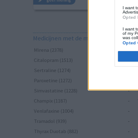
I want 
Advertis
Opted 
I want t
of my P
Medicijnen met de meeste ervaringen
was col
Opted 
Mirena (2378)
-
Citalopram (1513)
-
Sertraline (1274)
-
Paroxetine (1272)
-
Simvastatine (1228)
-
Champix (1187)
-
Venlafaxine (1004)
-
Tramadol (939)
-
Thyrax Duotab (882)
-