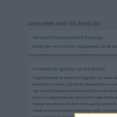
Lees meer over dit medicijn
Farmacotherapeutisch Kompas
Bekijk hier wat er in het naslagwerk van de ar
Invloed van genen op medicatie
Hoge bloeddruk is een belangrijke oorzaak va
voeding en roken, wordt de bloeddruk voor ee
zijn verschillende soorten medicijnen om de b
soort voorgeschreven, dat werkt vaak beter e
helaas houdt slechts een klein aantal patië
medicamenteuze behandeling onder control
Een onderzoek naar verschillen in DNA kan d