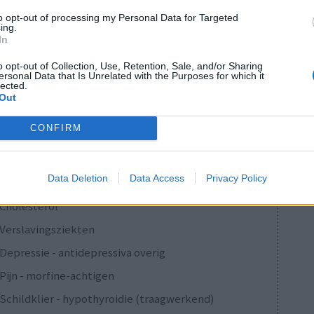
to opt-out of processing my Personal Data for Targeted
ing.
In
1
o opt-out of Collection, Use, Retention, Sale, and/or Sharing
ersonal Data that Is Unrelated with the Purposes for which it
lected.
Out
Anticonceptie - overig
CONFIRM
Depressie - antidepressiva SSRI
Depressie - antidepressiva SSRI
Data Deletion
Data Access
Privacy Policy
Depressie - antidepressiva SSRI
Cholesterol
Verslavingsziekten
Depressie - antidepressiva overig
Pijn - morfine-achtigen
Schildklier - hypothyroidie (traagwerkend)