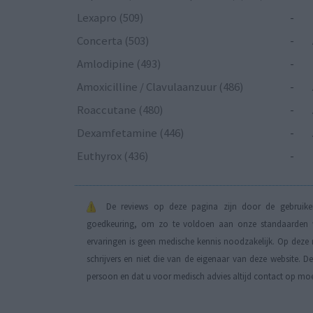
Lexapro (509)
-
Concerta (503)
-
Amlodipine (493)
-
Amoxicilline / Clavulaanzuur (486)
-
Roaccutane (480)
-
Dexamfetamine (446)
-
Euthyrox (436)
-
De reviews op deze pagina zijn door de gebruiker
goedkeuring, om zo te voldoen aan onze standaarden wa
ervaringen is geen medische kennis noodzakelijk. Op deze 
schrijvers en niet die van de eigenaar van deze website. 
persoon en dat u voor medisch advies altijd contact op mo