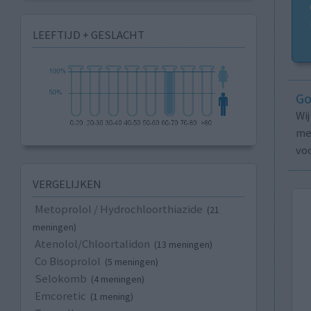
LEEFTIJD + GESLACHT
Go
Wi
med
vo
VERGELIJKEN
Metoprolol / Hydrochloorthiazide
(21
meningen)
Atenolol/Chloortalidon
(13 meningen)
Co Bisoprolol
(5 meningen)
Selokomb
(4 meningen)
Emcoretic
(1 mening)