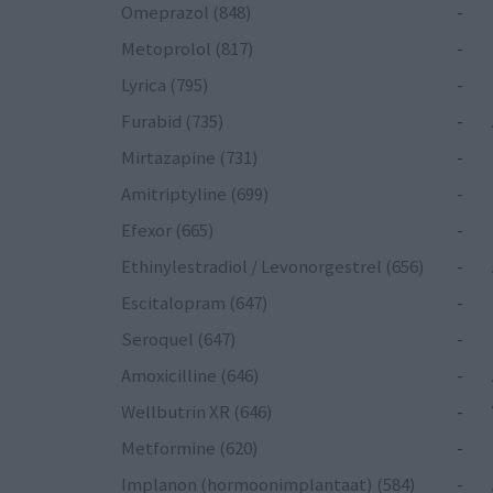
Omeprazol (848)
-
Metoprolol (817)
-
Lyrica (795)
-
Furabid (735)
-
Mirtazapine (731)
-
Amitriptyline (699)
-
Efexor (665)
-
Ethinylestradiol / Levonorgestrel (656)
-
Escitalopram (647)
-
Seroquel (647)
-
Amoxicilline (646)
-
Wellbutrin XR (646)
-
Metformine (620)
-
Implanon (hormoonimplantaat) (584)
-