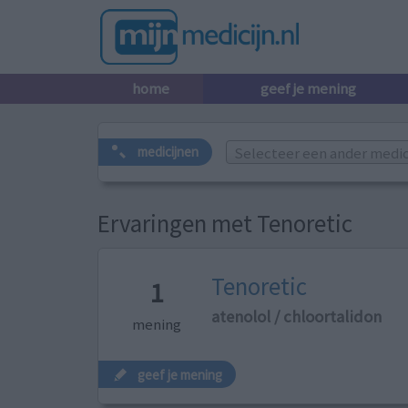
home
geef je mening
Selecteer een ander medicij
medicijnen
Ervaringen met Tenoretic
Tenoretic
1
atenolol / chloortalidon
mening
geef je mening