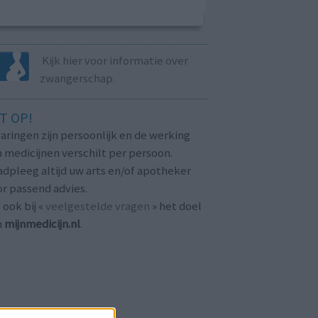
Kijk hier voor informatie over
zwangerschap.
T OP!
aringen zijn persoonlijk en de werking
 medicijnen verschilt per persoon.
dpleeg altijd uw arts en/of apotheker
r passend advies.
 ook bij «
veelgestelde vragen
» het doel
n
mijnmedicijn.nl
.