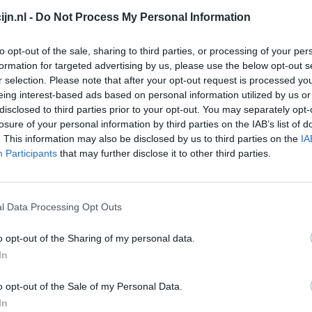
en.
jn.nl -
Do Not Process My Personal Information
lees meer
to opt-out of the sale, sharing to third parties, or processing of your per
formation for targeted advertising by us, please use the below opt-out s
r selection. Please note that after your opt-out request is processed y
lacht
leeftijd
algehele tevredenheid
eing interest-based ads based on personal information utilized by us or
disclosed to third parties prior to your opt-out. You may separately opt-
losure of your personal information by third parties on the IAB’s list of
1
. This information may also be disclosed by us to third parties on the
IA
Participants
that may further disclose it to other third parties.
l Data Processing Opt Outs
o opt-out of the Sharing of my personal data.
In
Effectiviteit
Hoeveelheid bijwerkingen
o opt-out of the Sale of my Personal Data.
In
0 reacties