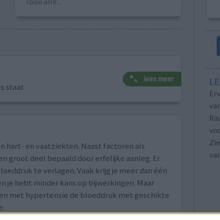
Toon alle...
lees meer
LE
ts staat
Erv
van
Raa
voo
Zie
n hart- en vaatziekten. Naast factoren als
va
n groot deel bepaald door erfelijke aanleg. Er
loeddruk te verlagen. Vaak krijg je meer dan één
n je hebt minder kans op bijwerkingen. Maar
nten met hypertensie de bloeddruk met geschikte
e.
an als een hulpmiddel worden ingezet om tot een