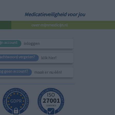
Medicatieveiligheid voor jou
over mijnmedicijn.nl
ijn account
inloggen
achtwoord vergeten?
klik hier!
og geen account?
maak er nu één!