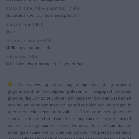
Amoxicilline / Clavulaanzuur (486)
Antibiotica - penicillines breedspectrum
Roaccutane (480)
Acne
Dexamfetamine (446)
ADHD - psychostimulantia
Euthyrox (436)
Schildklier - hypothyroidie (traagwerkend)
De reviews op deze pagina zijn door de gebruikers
gegenereerd en vervolgens gelezen en aangepast alvorens
goedkeuring, om zo te voldoen aan onze standaarden wat betreft
een review voor een medicijn. Voor het delen van ervaringen is
geen medische kennis noodzakelijk. Op deze manier geven de
reviews alleen een beeld van de ervaring van de schrijvers en niet
die van de eigenaar van deze website. Denk er aan dat de
ervaringen kunnen verschillen van persoon tot persoon en dat u
voor medisch advies altijd contact op moet nemen met uw arts of