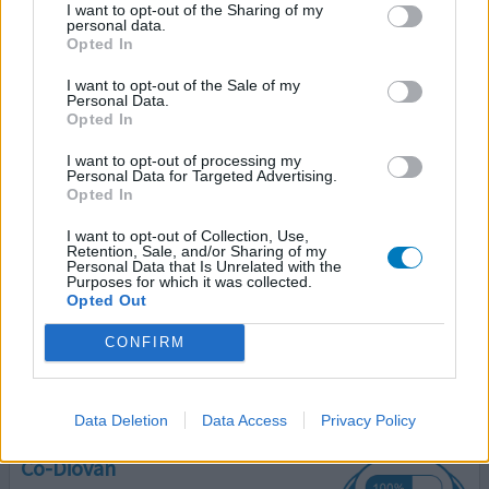
maar na inname van een plaspil als je in
[lees meer...]
I want to opt-out of the Sharing of my
personal data.
Opted In
0 reacties
geef mening
I want to opt-out of the Sale of my
Personal Data.
Opted In
Co-Diovan
I want to opt-out of processing my
18-10-2012 | Vrouw | 63
Personal Data for Targeted Advertising.
valsartan / hydrochloorthiazide
Opted In
Hoge bloeddruk
I want to opt-out of Collection, Use,
Retention, Sale, and/or Sharing of my
Effectiviteit
Personal Data that Is Unrelated with the
Purposes for which it was collected.
Hoeveelheid bijwerkingen
Opted Out
over het algemeen goed!
CONFIRM
0 reacties
geef mening
Data Deletion
Data Access
Privacy Policy
Co-Diovan