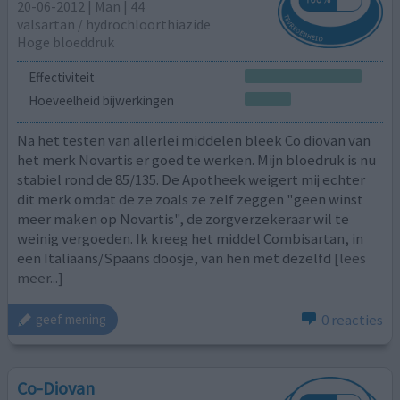
20-06-2012 | Man | 44
valsartan / hydrochloorthiazide
Hoge bloeddruk
Effectiviteit
Hoeveelheid bijwerkingen
Na het testen van allerlei middelen bleek Co diovan van
het merk Novartis er goed te werken. Mijn bloedruk is nu
stabiel rond de 85/135. De Apotheek weigert mij echter
dit merk omdat de ze zoals ze zelf zeggen "geen winst
meer maken op Novartis", de zorgverzekeraar wil te
weinig vergoeden. Ik kreeg het middel Combisartan, in
een Italiaans/Spaans doosje, van hen met dezelfd
[lees
meer...]
0 reacties
geef mening
Co-Diovan