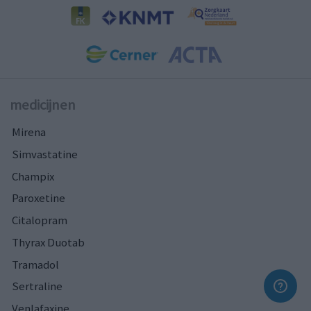
medicijnen
Mirena
Simvastatine
Champix
Paroxetine
Citalopram
Thyrax Duotab
Tramadol
Sertraline
Venlafaxine