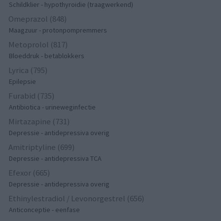
Schildklier - hypothyroidie (traagwerkend)
Omeprazol (848)
Maagzuur - protonpompremmers
Metoprolol (817)
Bloeddruk - betablokkers
Lyrica (795)
Epilepsie
Furabid (735)
Antibiotica - urineweginfectie
Mirtazapine (731)
Depressie - antidepressiva overig
Amitriptyline (699)
Depressie - antidepressiva TCA
Efexor (665)
Depressie - antidepressiva overig
Ethinylestradiol / Levonorgestrel (656)
Anticonceptie - eenfase