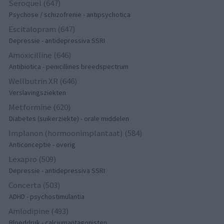
Seroquel (647)
Psychose / schizofrenie - antipsychotica
Escitalopram (647)
Depressie - antidepressiva SSRI
Amoxicilline (646)
Antibiotica - penicillines breedspectrum
Wellbutrin XR (646)
Verslavingsziekten
Metformine (620)
Diabetes (suikerziekte) - orale middelen
Implanon (hormoonimplantaat) (584)
Anticonceptie - overig
Lexapro (509)
Depressie - antidepressiva SSRI
Concerta (503)
ADHD - psychostimulantia
Amlodipine (493)
Bloeddruk - calciumantagonisten