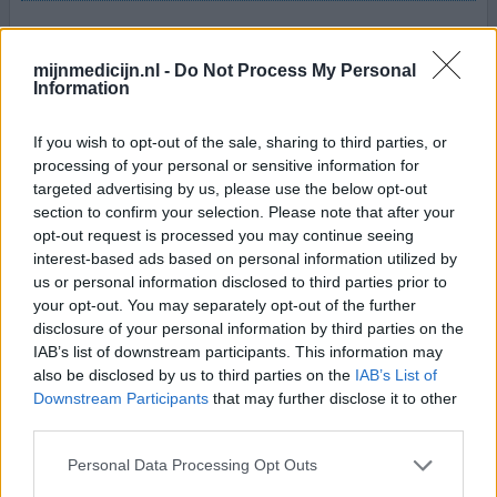
mijnmedicijn.nl -
Do Not Process My Personal
0 reacties
geef mening
Information
If you wish to opt-out of the sale, sharing to third parties, or
Co-Diovan
processing of your personal or sensitive information for
22-10-2012 | Man | 48
targeted advertising by us, please use the below opt-out
valsartan / hydrochloorthiazide
section to confirm your selection. Please note that after your
Hoge bloeddruk
opt-out request is processed you may continue seeing
interest-based ads based on personal information utilized by
Effectiviteit
us or personal information disclosed to third parties prior to
Hoeveelheid bijwerkingen
your opt-out. You may separately opt-out of the further
disclosure of your personal information by third parties on the
IAB’s list of downstream participants. This information may
Verschillende bloeddruk medicijnen al voorgeschreven
also be disclosed by us to third parties on the
IAB’s List of
gekregen. Co-diovan werkt bij mij het beste. Nadeel van
Downstream Participants
that may further disclose it to other
alle bloeddruktabletten is plaspil effect. Achteraf blijkt
third parties.
dat ik PMD heb wat 20% van de mannen blijkt te hebben
(het nadruppelen als de broek net dicht is). Paardruppels
Personal Data Processing Opt Outs
is normaal niet zo erg dat vangt je ondergoed wel op,