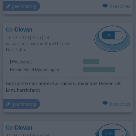
0 reacties
geef mening
Co-Diovan
11-12-2014 | Man | 63
valsartan / hydrochloorthiazide
Hartfalen
Effectiviteit
Hoeveelheid bijwerkingen
Gebruikte niet alleen Co-Diovan, maar ook Diovan Dit
i.v.m. hartinfarct.
0 reacties
geef mening
Co-Diovan
24-03-2013 | Man | 64