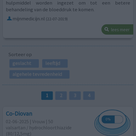
hulpmiddel worden ingezet om tot een betere
behandeling van de bloeddruk te komen.
mijnmedicijn.nl
(22-07-2019)
lees meer
Sorteer op
geslacht
leeftijd
algehele tevredenheid
1
2
3
4
Co-Diovan
02-06-2025 | Vrouw | 50
valsartan / hydrochloorthiazide
(80/12,5mg)