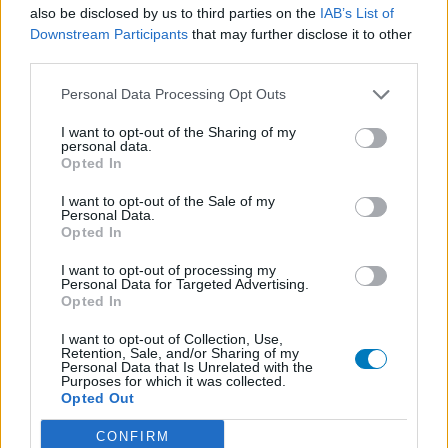
Bloeddruk - betablokkers
also be disclosed by us to third parties on the
IAB’s List of
Downstream Participants
that may further disclose it to other
Lyrica (795)
third parties.
Epilepsie
Furabid (735)
Personal Data Processing Opt Outs
Antibiotica - urineweginfectie
I want to opt-out of the Sharing of my
Mirtazapine (731)
personal data.
Opted In
Depressie - antidepressiva overig
Amitriptyline (699)
I want to opt-out of the Sale of my
Personal Data.
Depressie - antidepressiva TCA
Opted In
Efexor (665)
I want to opt-out of processing my
Depressie - antidepressiva overig
Personal Data for Targeted Advertising.
Ethinylestradiol / Levonorgestrel (656)
Opted In
Anticonceptie - eenfase
I want to opt-out of Collection, Use,
Seroquel (647)
Retention, Sale, and/or Sharing of my
Personal Data that Is Unrelated with the
Psychose / schizofrenie - antipsychotica
Purposes for which it was collected.
Opted Out
Escitalopram (647)
Depressie - antidepressiva SSRI
CONFIRM