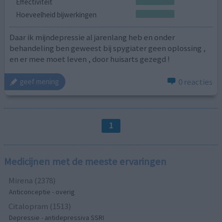
Effectiviteit
Hoeveelheid bijwerkingen
Daar ik mijndepressie al jarenlang heb en onder
behandeling ben geweest bij spygiater geen oplossing ,
en er mee moet leven , door huisarts gezegd !
0 reacties
geef mening
1
Medicijnen met de meeste ervaringen
Mirena (2378)
Anticonceptie - overig
Citalopram (1513)
Depressie - antidepressiva SSRI