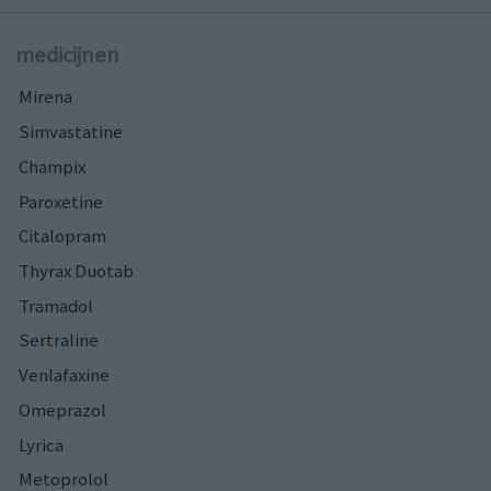
medicijnen
Mirena
Simvastatine
Champix
Paroxetine
Citalopram
Thyrax Duotab
Tramadol
Sertraline
Venlafaxine
Omeprazol
Lyrica
Metoprolol