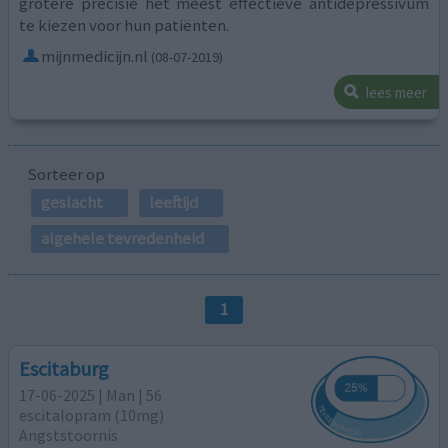
grotere precisie het meest effectieve antidepressivum
te kiezen voor hun patiënten.
mijnmedicijn.nl
(08-07-2019)
lees meer
Sorteer op
geslacht
leeftijd
algehele tevredenheid
1
Escitaburg
17-06-2025 | Man | 56
escitalopram (10mg)
Angststoornis