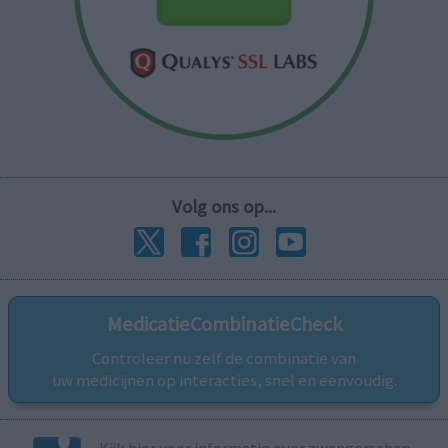
Volg ons op...
MedicatieCombinatieCheck
Controleer nu zelf de combinatie van
uw medicijnen op interacties, snel en eenvoudig.