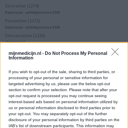
Sertraline (1274)
Depressie - antidepressiva SSRI
Paroxetine (1272)
Depressie - antidepressiva SSRI
Simvastatine (1228)
Cholesterol
Champix (1187)
mijnmedicijn.nl -
Do Not Process My Personal
Verslavingsziekten
Information
Venlafaxine (1004)
Depressie - antidepressiva overig
If you wish to opt-out of the sale, sharing to third parties, or
processing of your personal or sensitive information for
Tramadol (939)
targeted advertising by us, please use the below opt-out
Pijn - morfine-achtigen
section to confirm your selection. Please note that after your
Thyrax Duotab (882)
opt-out request is processed you may continue seeing
Schildklier - hypothyroidie (traagwerkend)
interest-based ads based on personal information utilized by
us or personal information disclosed to third parties prior to
Omeprazol (848)
your opt-out. You may separately opt-out of the further
Maagzuur - protonpompremmers
disclosure of your personal information by third parties on the
Metoprolol (817)
IAB’s list of downstream participants. This information may