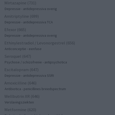
Mirtazapine (731)
Depressie - antidepressiva overig
Amitriptyline (699)
Depressie - antidepressiva TCA
Efexor (665)
Depressie - antidepressiva overig
Ethinylestradiol / Levonorgestrel (656)
Anticonceptie - eenfase
Seroquel (647)
Psychose / schizofrenie - antipsychotica
Escitalopram (647)
Depressie - antidepressiva SSRI
Amoxicilline (646)
Antibiotica - penicillines breedspectrum
Wellbutrin XR (646)
Verslavingsziekten
Metformine (620)