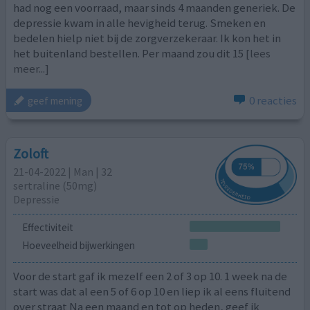
had nog een voorraad, maar sinds 4 maanden generiek. De
depressie kwam in alle hevigheid terug. Smeken en
bedelen hielp niet bij de zorgverzekeraar. Ik kon het in
het buitenland bestellen. Per maand zou dit 15
[lees
meer...]
0 reacties
geef mening
Zoloft
21-04-2022 | Man | 32
sertraline (50mg)
Depressie
Effectiviteit
Hoeveelheid bijwerkingen
Voor de start gaf ik mezelf een 2 of 3 op 10. 1 week na de
start was dat al een 5 of 6 op 10 en liep ik al eens fluitend
over straat Na een maand en tot op heden, geef ik