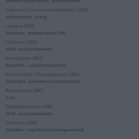
Diabetes (suikerziekte) - orale middelen
Implanon (hormoonimplantaat) (584)
Anticonceptie - overig
Lexapro (509)
Depressie - antidepressiva SSRI
Concerta (503)
ADHD - psychostimulantia
Amlodipine (493)
Bloeddruk - calciumantagonisten
Amoxicilline / Clavulaanzuur (486)
Antibiotica - penicillines breedspectrum
Roaccutane (480)
Acne
Dexamfetamine (446)
ADHD - psychostimulantia
Euthyrox (436)
Schildklier - hypothyroidie (traagwerkend)