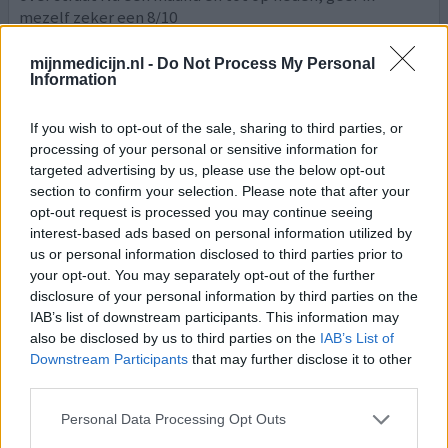
mezelf zeker een 8/10
0 reacties
geef mening
mijnmedicijn.nl -
Do Not Process My Personal
Information
If you wish to opt-out of the sale, sharing to third parties, or
Zoloft
processing of your personal or sensitive information for
16-12-2019 | Vrouw | 18
targeted advertising by us, please use the below opt-out
sertraline (50mg)
section to confirm your selection. Please note that after your
Depressiviteit
opt-out request is processed you may continue seeing
interest-based ads based on personal information utilized by
Effectiviteit
us or personal information disclosed to third parties prior to
Hoeveelheid bijwerkingen
your opt-out. You may separately opt-out of the further
disclosure of your personal information by third parties on the
IAB’s list of downstream participants. This information may
also be disclosed by us to third parties on the
IAB’s List of
Downstream Participants
that may further disclose it to other
0 reacties
geef mening
third parties.
Personal Data Processing Opt Outs
Zoloft