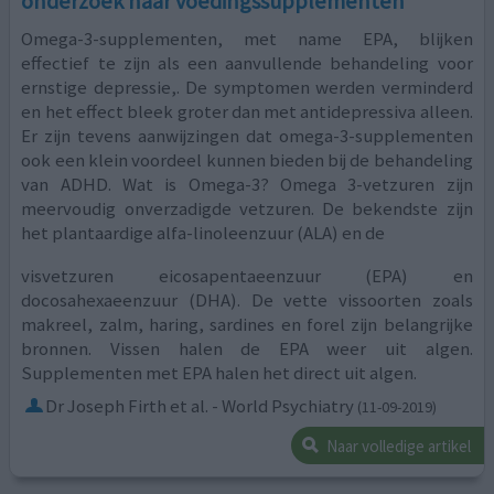
onderzoek naar voedingssupplementen
Omega-3-supplementen, met name EPA, blijken
effectief te zijn als een aanvullende behandeling voor
ernstige depressie,. De symptomen werden verminderd
en het effect bleek groter dan met antidepressiva alleen.
Er zijn tevens aanwijzingen dat omega-3-supplementen
ook een klein voordeel kunnen bieden bij de behandeling
van ADHD. Wat is Omega-3? Omega 3-vetzuren zijn
meervoudig onverzadigde vetzuren. De bekendste zijn
het plantaardige alfa-linoleenzuur (ALA) en de
visvetzuren eicosapentaeenzuur (EPA) en
docosahexaeenzuur (DHA). De vette vissoorten zoals
makreel, zalm, haring, sardines en forel zijn belangrijke
bronnen. Vissen halen de EPA weer uit algen.
Supplementen met EPA halen het direct uit algen.
Dr Joseph Firth et al. - World Psychiatry
(11-09-2019)
Naar volledige artikel