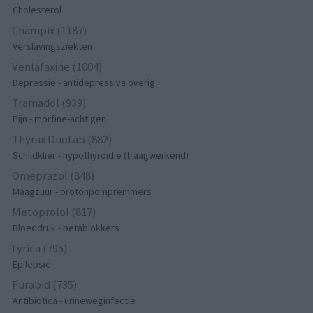
Cholesterol
Champix (1187)
Verslavingsziekten
Venlafaxine (1004)
Depressie - antidepressiva overig
Tramadol (939)
Pijn - morfine-achtigen
Thyrax Duotab (882)
Schildklier - hypothyroidie (traagwerkend)
Omeprazol (848)
Maagzuur - protonpompremmers
Metoprolol (817)
Bloeddruk - betablokkers
Lyrica (795)
Epilepsie
Furabid (735)
Antibiotica - urineweginfectie