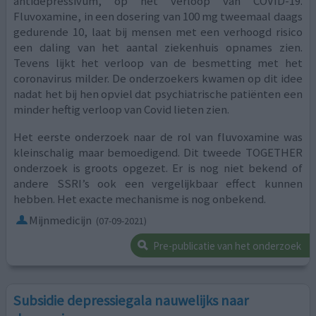
antidepressivum, op het verloop van COVID-19.
Fluvoxamine, in een dosering van 100 mg tweemaal daags
gedurende 10, laat bij mensen met een verhoogd risico
een daling van het aantal ziekenhuis opnames zien.
Tevens lijkt het verloop van de besmetting met het
coronavirus milder. De onderzoekers kwamen op dit idee
nadat het bij hen opviel dat psychiatrische patiënten een
minder heftig verloop van Covid lieten zien.
Het eerste onderzoek naar de rol van fluvoxamine was
kleinschalig maar bemoedigend. Dit tweede TOGETHER
onderzoek is groots opgezet. Er is nog niet bekend of
andere SSRI’s ook een vergelijkbaar effect kunnen
hebben. Het exacte mechanisme is nog onbekend.
Mijnmedicijn
(07-09-2021)
Pre-publicatie van het onderzoek
Subsidie depressiegala nauwelijks naar