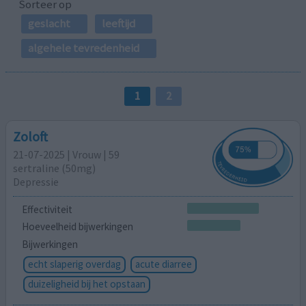
Sorteer op
geslacht
leeftijd
algehele tevredenheid
1
2
Zoloft
21-07-2025 | Vrouw | 59
sertraline (50mg)
Depressie
Effectiviteit
Hoeveelheid bijwerkingen
Bijwerkingen
echt slaperig overdag
acute diarree
duizeligheid bij het opstaan