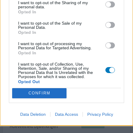
I want to opt-out of the Sharing of my
30-10-2019 | Vrouw | 65
personal data.
sertraline (50mg)
Opted In
Depressief
I want to opt-out of the Sale of my
Personal Data.
Effectiviteit
Opted In
Hoeveelheid bijwerkingen
I want to opt-out of processing my
Personal Data for Targeted Advertising.
Zoloft is opgehoogd ,maar ik hele erge bijwerkingen
Opted In
0 reacties
geef mening
I want to opt-out of Collection, Use,
Retention, Sale, and/or Sharing of my
Personal Data that Is Unrelated with the
Purposes for which it was collected.
Opted Out
Zoloft
CONFIRM
22-01-2019 | Man | 37
sertraline (50mg)
Depressiviteit
Data Deletion
Data Access
Privacy Policy
Effectiviteit
Hoeveelheid bijwerkingen