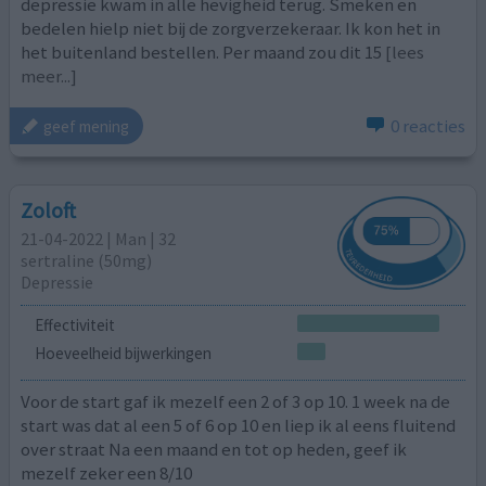
depressie kwam in alle hevigheid terug. Smeken en
bedelen hielp niet bij de zorgverzekeraar. Ik kon het in
het buitenland bestellen. Per maand zou dit 15
[lees
meer...]
0 reacties
geef mening
Zoloft
21-04-2022 | Man | 32
sertraline (50mg)
Depressie
Effectiviteit
Hoeveelheid bijwerkingen
Voor de start gaf ik mezelf een 2 of 3 op 10. 1 week na de
start was dat al een 5 of 6 op 10 en liep ik al eens fluitend
over straat Na een maand en tot op heden, geef ik
mezelf zeker een 8/10