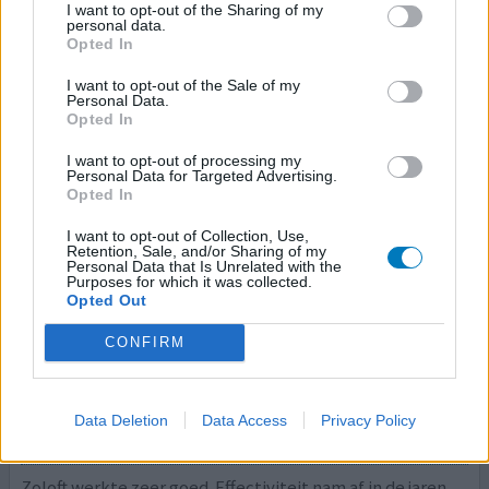
I want to opt-out of the Sharing of my
major depressie en het derde medicijn wat ik
personal data.
uitprobeerde was Zoloft. De eerste twee medicijnen
Opted In
werkten niet... 6 weken opbouwen, 3 weken afwachten
en weer 6 weken afbouwen... en dat 2 keer... Was een
I want to opt-out of the Sale of my
Personal Data.
vreselijke tijd... maar ik was er zeker van dat er voor mij
Opted In
ook een medicijn bestond en dat was zo! Zoloft. Er ging
e
[lees meer...]
I want to opt-out of processing my
Personal Data for Targeted Advertising.
Opted In
1 Reactie
geef mening
I want to opt-out of Collection, Use,
Retention, Sale, and/or Sharing of my
Personal Data that Is Unrelated with the
Purposes for which it was collected.
Zoloft
Opted Out
04-05-2023 | Man | 60
sertraline (100mg)
CONFIRM
Angst & paniekstoornis
Effectiviteit
Data Deletion
Data Access
Privacy Policy
Hoeveelheid bijwerkingen
Zoloft werkte zeer goed. Effectiviteit nam af in de jaren,