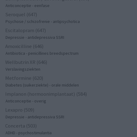
Anticonceptie - eenfase
Seroquel (647)
Psychose / schizofrenie - antipsychotica
Escitalopram (647)
Depressie - antidepressiva SSRI
Amoxicilline (646)
Antibiotica - penicillines breedspectrum
Wellbutrin XR (646)
Verslavingsziekten
Metformine (620)
Diabetes (suikerziekte) - orale middelen
Implanon (hormoonimplantaat) (584)
Anticonceptie - overig
Lexapro (509)
Depressie - antidepressiva SSRI
Concerta (503)
ADHD - psychostimulantia