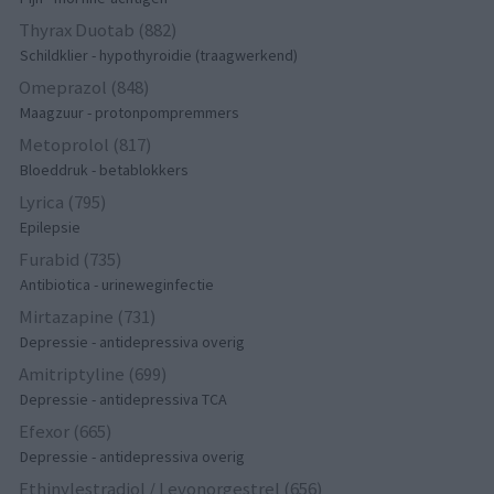
Thyrax Duotab (882)
Schildklier - hypothyroidie (traagwerkend)
Omeprazol (848)
Maagzuur - protonpompremmers
Metoprolol (817)
Bloeddruk - betablokkers
Lyrica (795)
Epilepsie
Furabid (735)
Antibiotica - urineweginfectie
Mirtazapine (731)
Depressie - antidepressiva overig
Amitriptyline (699)
Depressie - antidepressiva TCA
Efexor (665)
Depressie - antidepressiva overig
Ethinylestradiol / Levonorgestrel (656)