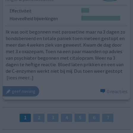
Effectiviteit
Hoeveelheid bijwerkingen
Ik was ooit begonnen met paroxetine maar na 3 dagen zo
hondsberoerd en totale paniek toen meteen gestopt en
meer dan 4 weken ziek van geweest. Kwam de dag door
met 3 x oxazepam. Toen na een paar maanden op advies
van psychiater begonnen met citalopram. Weer na 3
dagen te heftige reactie. Bloed laten prikken en een van
de C-enzymen werkt niet bij mij. Dus toen weer gestopt
[lees meer...]
0 reacties
geef mening
1
2
3
4
5
6
7