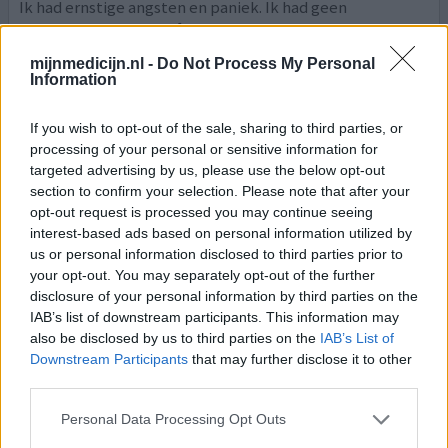
Ik had ernstige angsten en paniek. Ik had geen
bijwerkingen van Zoloft door te beginnen met een heel
lage dosering in vloeibare vorm en dat heel langzaam op
mijnmedicijn.nl -
Do Not Process My Personal
te bouwen naar 50mg wat ik uiteindelijk in pilvorm nam.
Information
De angst is nog steeds niet helemaal weg maar de
scherpe randjes zijn eraf. Jammer dat ik wel aan ben
If you wish to opt-out of the sale, sharing to third parties, or
gekomen omdat mijn dieet me minder kon schelen.
processing of your personal or sensitive information for
targeted advertising by us, please use the below opt-out
0 reacties
geef mening
section to confirm your selection. Please note that after your
opt-out request is processed you may continue seeing
interest-based ads based on personal information utilized by
us or personal information disclosed to third parties prior to
Zoloft
your opt-out. You may separately opt-out of the further
11-05-2023 | Vrouw | 69
disclosure of your personal information by third parties on the
sertraline (50mg)
IAB’s list of downstream participants. This information may
Depressie
also be disclosed by us to third parties on the
IAB’s List of
Downstream Participants
that may further disclose it to other
Effectiviteit
third parties.
Hoeveelheid bijwerkingen
Personal Data Processing Opt Outs
Heb/had naar volle tevredenheid jaren Zoloft. Ik had een