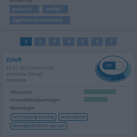
Sorteer op
geslacht
leeftijd
algehele tevredenheid
1
2
3
4
5
6
7
Zoloft
21-07-2025 | Vrouw | 59
sertraline (50mg)
Depressie
Effectiviteit
Hoeveelheid bijwerkingen
Bijwerkingen
echt slaperig overdag
acute diarree
duizeligheid bij het opstaan