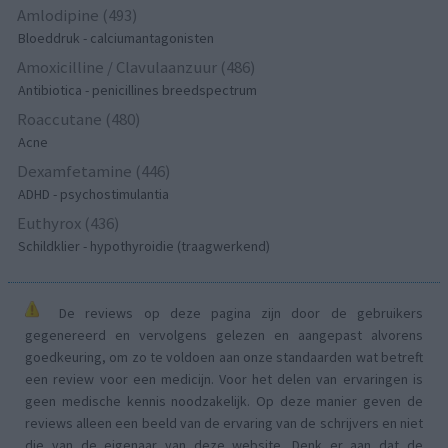
Amlodipine (493)
Bloeddruk - calciumantagonisten
Amoxicilline / Clavulaanzuur (486)
Antibiotica - penicillines breedspectrum
Roaccutane (480)
Acne
Dexamfetamine (446)
ADHD - psychostimulantia
Euthyrox (436)
Schildklier - hypothyroidie (traagwerkend)
De reviews op deze pagina zijn door de gebruikers
gegenereerd en vervolgens gelezen en aangepast alvorens
goedkeuring, om zo te voldoen aan onze standaarden wat betreft
een review voor een medicijn. Voor het delen van ervaringen is
geen medische kennis noodzakelijk. Op deze manier geven de
reviews alleen een beeld van de ervaring van de schrijvers en niet
die van de eigenaar van deze website. Denk er aan dat de