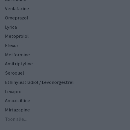
Venlafaxine
Omeprazol
Lyrica
Metoprolol
Efexor
Metformine
Amitriptyline
Seroquel
Ethinylestradiol / Levonorgestrel
Lexapro
Amoxicilline
Mirtazapine
Toon alle...