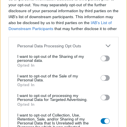
ervaringen kunnen verschillen van persoon tot persoon en dat u
your opt-out. You may separately opt-out of the further
voor medisch advies altijd contact op moet nemen met uw arts of
disclosure of your personal information by third parties on the
apotheker.
IAB’s list of downstream participants. This information may
also be disclosed by us to third parties on the
IAB’s List of
Downstream Participants
that may further disclose it to other
third parties.
Personal Data Processing Opt Outs
I want to opt-out of the Sharing of my
personal data.
Opted In
I want to opt-out of the Sale of my
Personal Data.
Opted In
I want to opt-out of processing my
Personal Data for Targeted Advertising.
Opted In
I want to opt-out of Collection, Use,
Retention, Sale, and/or Sharing of my
Personal Data that Is Unrelated with the