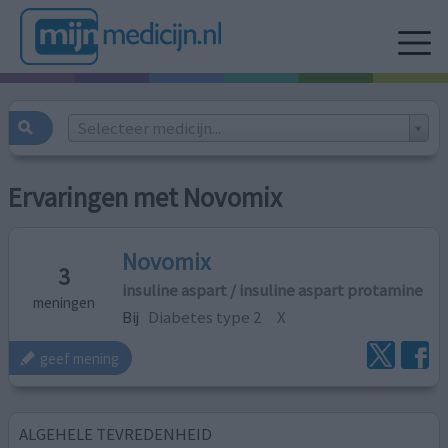
Selecteer medicijn...
Ervaringen met Novomix
Novomix
3
insuline aspart / insuline aspart protamine
meningen
Bij
Diabetes type 2
X
geef mening
ALGEHELE TEVREDENHEID