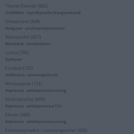
Thyrax Duotab (882)
Schildklier - hypothyroidie (traagwerkend)
Omeprazol (848)
Maagzuur - protonpompremmers
Metoprolol (817)
Bloeddruk - betablokkers
Lyrica (795)
Epilepsie
Furabid (735)
Antibiotica - urineweginfectie
Mirtazapine (731)
Depressie - antidepressiva overig
Amitriptyline (699)
Depressie - antidepressiva TCA
Efexor (665)
Depressie - antidepressiva overig
Ethinylestradiol / Levonorgestrel (656)