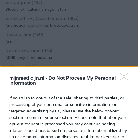
Amlodipine (493)
Bloeddruk - calciumantagonisten
Amoxicilline / Clavulaanzuur (486)
Antibiotica - penicillines breedspectrum
Roaccutane (480)
Acne
Dexamfetamine (446)
ADHD - psychostimulantia
Euthyrox (436)
Schildklier - hypothyroidie (traagwerkend)
mijnmedicijn.nl -
Do Not Process My Personal
Information
De reviews op deze pagina zijn door de gebruikers
If you wish to opt-out of the sale, sharing to third parties, or
gegenereerd en vervolgens gelezen en aangepast alvorens
processing of your personal or sensitive information for
goedkeuring, om zo te voldoen aan onze standaarden wat betreft
targeted advertising by us, please use the below opt-out
een review voor een medicijn. Voor het delen van ervaringen is
section to confirm your selection. Please note that after your
geen medische kennis noodzakelijk. Op deze manier geven de
opt-out request is processed you may continue seeing
reviews alleen een beeld van de ervaring van de schrijvers en niet
interest-based ads based on personal information utilized by
die van de eigenaar van deze website. Denk er aan dat de
us or personal information disclosed to third parties prior to