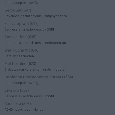
Anticonceptie - eenfase
Seroquel (647)
Psychose / schizofrenie - antipsychotica
Escitalopram (647)
Depressie - antidepressiva SSRI
Amoxicilline (646)
Antibiotica - penicillines breedspectrum
Wellbutrin XR (646)
Verslavingsziekten
Metformine (620)
Diabetes (suikerziekte) - orale middelen
Implanon (hormoonimplantaat) (584)
Anticonceptie - overig
Lexapro (509)
Depressie - antidepressiva SSRI
Concerta (503)
ADHD - psychostimulantia