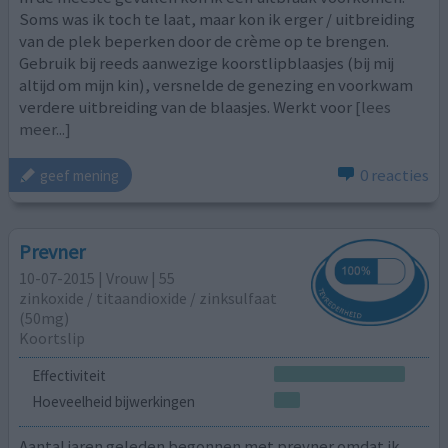
Soms was ik toch te laat, maar kon ik erger / uitbreiding
van de plek beperken door de crème op te brengen.
Gebruik bij reeds aanwezige koorstlipblaasjes (bij mij
altijd om mijn kin), versnelde de genezing en voorkwam
verdere uitbreiding van de blaasjes. Werkt voor
[lees
meer...]
0 reacties
geef mening
Prevner
10-07-2015 | Vrouw | 55
zinkoxide / titaandioxide / zinksulfaat
(50mg)
Koortslip
Effectiviteit
Hoeveelheid bijwerkingen
Aantal jaren geleden begonnen met prevner omdat ik