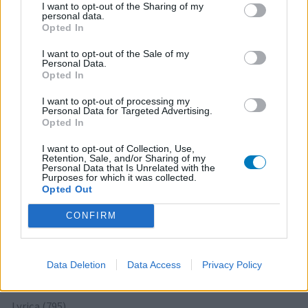
I want to opt-out of the Sharing of my
personal data.
Paroxetine (1272)
Opted In
Depressie - antidepressiva SSRI
I want to opt-out of the Sale of my
Simvastatine (1228)
Personal Data.
Cholesterol
Opted In
Champix (1187)
I want to opt-out of processing my
Verslavingsziekten
Personal Data for Targeted Advertising.
Opted In
Venlafaxine (1004)
Depressie - antidepressiva overig
I want to opt-out of Collection, Use,
Retention, Sale, and/or Sharing of my
Tramadol (939)
Personal Data that Is Unrelated with the
Purposes for which it was collected.
Pijn - morfine-achtigen
Opted Out
Thyrax Duotab (882)
Schildklier - hypothyroidie (traagwerkend)
CONFIRM
Omeprazol (848)
Maagzuur - protonpompremmers
Data Deletion
Data Access
Privacy Policy
Metoprolol (817)
Bloeddruk - betablokkers
Lyrica (795)