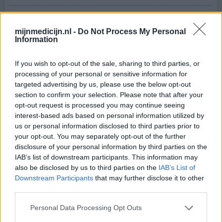
bij mij helpt het echt! als je het idee hebt dat je een
koortslip krijgt gelijk smeren, hij word niet groot en
mijnmedicijn.nl -
Do Not Process My Personal
brand ook niet zo erg!!
Information
0 reacties
geef mening
If you wish to opt-out of the sale, sharing to third parties, or
processing of your personal or sensitive information for
targeted advertising by us, please use the below opt-out
section to confirm your selection. Please note that after your
1
opt-out request is processed you may continue seeing
interest-based ads based on personal information utilized by
us or personal information disclosed to third parties prior to
your opt-out. You may separately opt-out of the further
Medicijnen met de meeste ervaringen
disclosure of your personal information by third parties on the
IAB’s list of downstream participants. This information may
Mirena (2378)
also be disclosed by us to third parties on the
IAB’s List of
Anticonceptie - overig
Downstream Participants
that may further disclose it to other
Citalopram (1513)
third parties.
Depressie - antidepressiva SSRI
Personal Data Processing Opt Outs
Sertraline (1274)
Depressie - antidepressiva SSRI