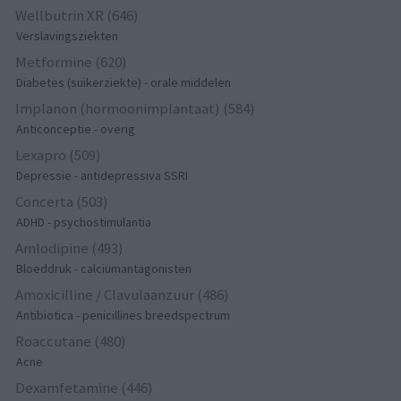
Wellbutrin XR (646)
Verslavingsziekten
Metformine (620)
Diabetes (suikerziekte) - orale middelen
Implanon (hormoonimplantaat) (584)
Anticonceptie - overig
Lexapro (509)
Depressie - antidepressiva SSRI
Concerta (503)
ADHD - psychostimulantia
Amlodipine (493)
Bloeddruk - calciumantagonisten
Amoxicilline / Clavulaanzuur (486)
Antibiotica - penicillines breedspectrum
Roaccutane (480)
Acne
Dexamfetamine (446)