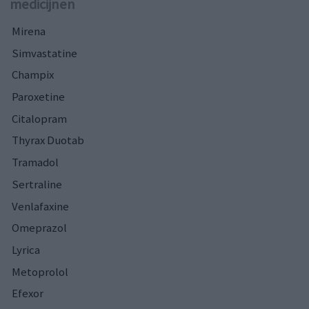
medicijnen
Mirena
Simvastatine
Champix
Paroxetine
Citalopram
Thyrax Duotab
Tramadol
Sertraline
Venlafaxine
Omeprazol
Lyrica
Metoprolol
Efexor