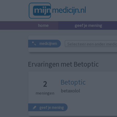
home
geef je mening
Selecteer een ander medicij
medicijnen
Ervaringen met Betoptic
Betoptic
2
betaxolol
meningen
geef je mening