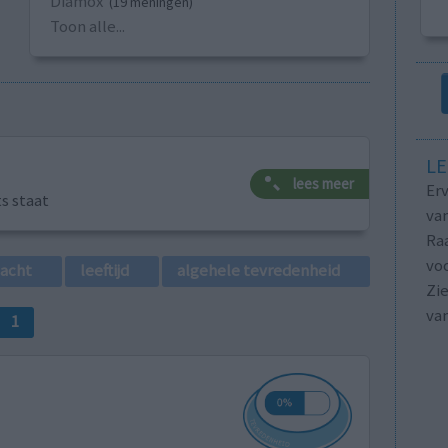
Diamox
(19 meningen)
Toon alle...
LE
lees meer
Erv
ts staat
van
Raa
voo
lacht
leeftijd
algehele tevredenheid
Zie
va
1