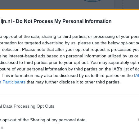
pension
Effectiviteit
jn.nl -
Do Not Process My Personal Information
evig, maar
Hoeveelheid bijwerkingen
n voor het
to opt-out of the sale, sharing to third parties, or processing of your per
duurt voor ik weer iets kan zien. Duurt ts de 5 en
formation for targeted advertising by us, please use the below opt-out s
r selection. Please note that after your opt-out request is processed y
eing interest-based ads based on personal information utilized by us or
0 reacties
disclosed to third parties prior to your opt-out. You may separately opt-
losure of your personal information by third parties on the IAB’s list of
. This information may also be disclosed by us to third parties on the
IA
Participants
that may further disclose it to other third parties.
l Data Processing Opt Outs
o opt-out of the Sharing of my personal data.
nen 1 jaar
In
Effectiviteit
e oogarts
Hoeveelheid bijwerkingen