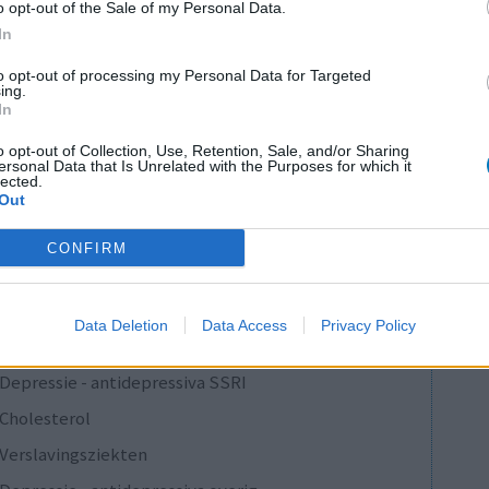
o opt-out of the Sale of my Personal Data.
 gebruiken.
In
to opt-out of processing my Personal Data for Targeted
0 reacties
ing.
In
o opt-out of Collection, Use, Retention, Sale, and/or Sharing
ersonal Data that Is Unrelated with the Purposes for which it
1
lected.
Out
CONFIRM
Anticonceptie - overig
Depressie - antidepressiva SSRI
Data Deletion
Data Access
Privacy Policy
Depressie - antidepressiva SSRI
Depressie - antidepressiva SSRI
Cholesterol
Verslavingsziekten