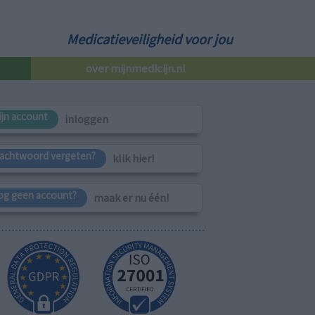
Medicatieveiligheid voor jou
over mijnmedicijn.nl
ijn account
inloggen
achtwoord vergeten?
klik hier!
og geen account?
maak er nu één!