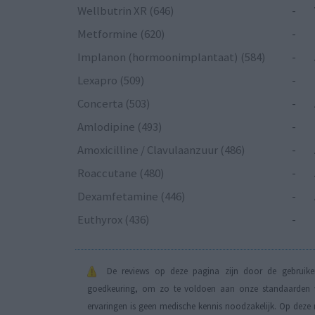
Wellbutrin XR (646)
-
Metformine (620)
-
Implanon (hormoonimplantaat) (584)
-
Lexapro (509)
-
Concerta (503)
-
Amlodipine (493)
-
Amoxicilline / Clavulaanzuur (486)
-
Roaccutane (480)
-
Dexamfetamine (446)
-
Euthyrox (436)
-
De reviews op deze pagina zijn door de gebruiker
goedkeuring, om zo te voldoen aan onze standaarden wa
ervaringen is geen medische kennis noodzakelijk. Op deze 