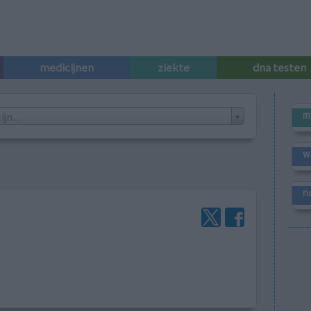
medicijnen
ziekte
dna testen
m
n...
w
n