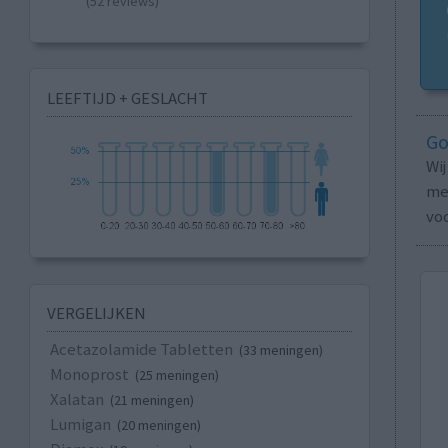
(52 reviews)
LEEFTIJD + GESLACHT
Go
Wi
med
vo
VERGELIJKEN
Acetazolamide Tabletten
(33 meningen)
Monoprost
(25 meningen)
Xalatan
(21 meningen)
Lumigan
(20 meningen)