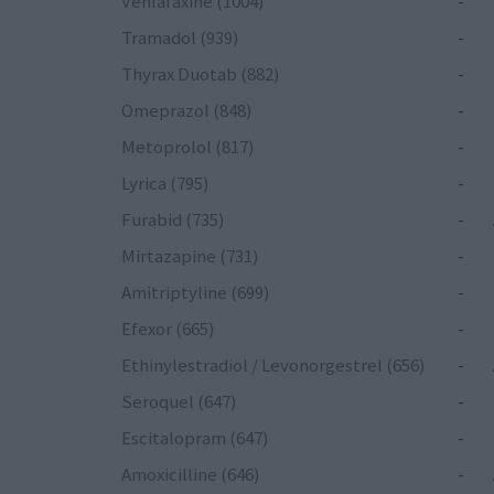
Venlafaxine (1004)
-
Tramadol (939)
-
Thyrax Duotab (882)
-
Omeprazol (848)
-
Metoprolol (817)
-
Lyrica (795)
-
Furabid (735)
-
Mirtazapine (731)
-
Amitriptyline (699)
-
Efexor (665)
-
Ethinylestradiol / Levonorgestrel (656)
-
Seroquel (647)
-
Escitalopram (647)
-
Amoxicilline (646)
-