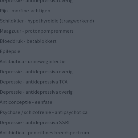
Depressie - antidepressiva overig
Pijn - morfine-achtigen
Schildklier - hypothyroidie (traagwerkend)
Maagzuur - protonpompremmers
Bloeddruk - betablokkers
Epilepsie
Antibiotica - urineweginfectie
Depressie - antidepressiva overig
Depressie - antidepressiva TCA
Depressie - antidepressiva overig
Anticonceptie - eenfase
Psychose / schizofrenie - antipsychotica
Depressie - antidepressiva SSRI
Antibiotica - penicillines breedspectrum