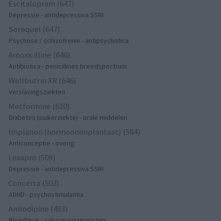
Escitalopram (647)
Depressie - antidepressiva SSRI
Seroquel (647)
Psychose / schizofrenie - antipsychotica
Amoxicilline (646)
Antibiotica - penicillines breedspectrum
Wellbutrin XR (646)
Verslavingsziekten
Metformine (620)
Diabetes (suikerziekte) - orale middelen
Implanon (hormoonimplantaat) (584)
Anticonceptie - overig
Lexapro (509)
Depressie - antidepressiva SSRI
Concerta (503)
ADHD - psychostimulantia
Amlodipine (493)
Bloeddruk - calciumantagonisten