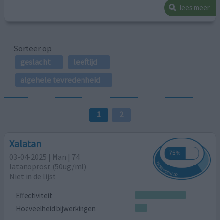
lees meer
Sorteer op
geslacht
leeftijd
algehele tevredenheid
1
2
Xalatan
03-04-2025 | Man | 74
latanoprost (50ug/ml)
Niet in de lijst
Effectiviteit
Hoeveelheid bijwerkingen