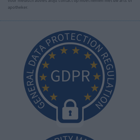
voor medisch advies altijd contact op moet nemen met uw arts of
apotheker.