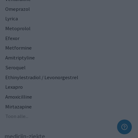
Omeprazol
Lyrica
Metoprolol
Efexor
Metformine
Amitriptyline
Seroquel
Ethinylestradiol / Levonorgestrel
Lexapro
Amoxicilline
Mirtazapine
Toon alle...
medicijn-ziekte