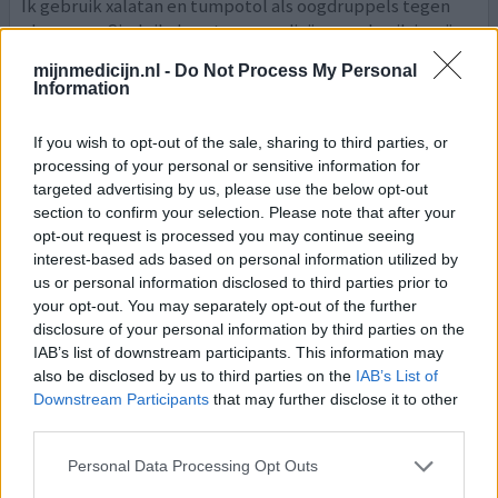
Ik gebruik xalatan en tumpotol als oogdruppels tegen
glaucoom. Sinds ik deze twee medicijnen gebruik is mijn
oogdruk mooi laag. Wel heb ik sinds ik deze medicijnen
mijnmedicijn.nl -
Do Not Process My Personal
gebruik met eneige regelmaat langdurige periode (2 a 3
Information
maanden) dat ik me continue wat 'grieperig' voel: moe,
lusteloos, (spier)pijn in mijn linkerarm en een licht
If you wish to opt-out of the sale, sharing to third parties, or
koorsrtig gevoel. Te weinig om je echt ziek te
[lees
processing of your personal or sensitive information for
meer...]
targeted advertising by us, please use the below opt-out
section to confirm your selection. Please note that after your
0 reacties
geef mening
opt-out request is processed you may continue seeing
interest-based ads based on personal information utilized by
us or personal information disclosed to third parties prior to
your opt-out. You may separately opt-out of the further
Xalatan
disclosure of your personal information by third parties on the
10-04-2011 | Man | 78
IAB’s list of downstream participants. This information may
latanoprost
also be disclosed by us to third parties on the
IAB’s List of
Verlaging oogdruk
Downstream Participants
that may further disclose it to other
third parties.
Effectiviteit
Hoeveelheid bijwerkingen
Personal Data Processing Opt Outs