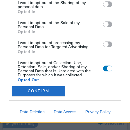
I want to opt-out of the Sharing of my
Na ooguitval werd de oogdruk gemeten als 20 mmHG.
personal data.
Kreeg eerst Carteabak maar daar ging mijn hartslag van
Opted In
omlaag. Kreeg toen Xalatan en gebruik dit nog steeds
zonder bijwerkingen. Oogdruk is nu 14 mmHG
I want to opt-out of the Sale of my
Personal Data.
Opted In
0 reacties
geef mening
I want to opt-out of processing my
Personal Data for Targeted Advertising.
Opted In
Xalatan
I want to opt-out of Collection, Use,
23-01-2011 | Vrouw | 70
Retention, Sale, and/or Sharing of my
Personal Data that Is Unrelated with the
latanoprost
Purposes for which it was collected.
Glaucoom
Opted Out
Effectiviteit
CONFIRM
Hoeveelheid bijwerkingen
Het gaat gewoon goed.
Data Deletion
Data Access
Privacy Policy
0 reacties
geef mening