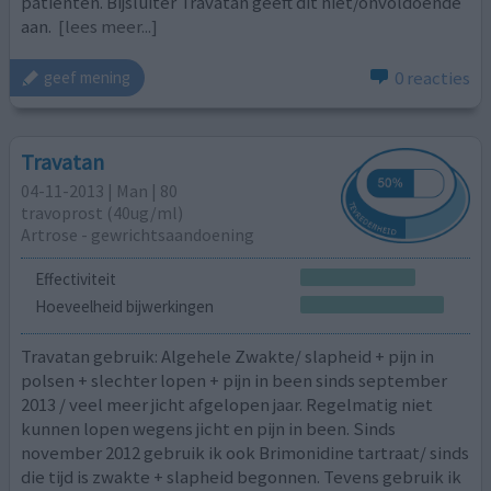
patiënten. Bijsluiter Travatan geeft dit niet/onvoldoende
aan.
[lees meer...]
0 reacties
geef mening
Travatan
04-11-2013 | Man | 80
travoprost (40ug/ml)
Artrose - gewrichtsaandoening
Effectiviteit
Hoeveelheid bijwerkingen
Travatan gebruik: Algehele Zwakte/ slapheid + pijn in
polsen + slechter lopen + pijn in been sinds september
2013 / veel meer jicht afgelopen jaar. Regelmatig niet
kunnen lopen wegens jicht en pijn in been. Sinds
november 2012 gebruik ik ook Brimonidine tartraat/ sinds
die tijd is zwakte + slapheid begonnen. Tevens gebruik ik