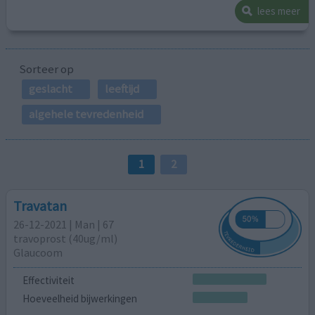
lees meer
Sorteer op
geslacht
leeftijd
algehele tevredenheid
1
2
Travatan
26-12-2021 | Man | 67
travoprost (40ug/ml)
Glaucoom
Effectiviteit
Hoeveelheid bijwerkingen