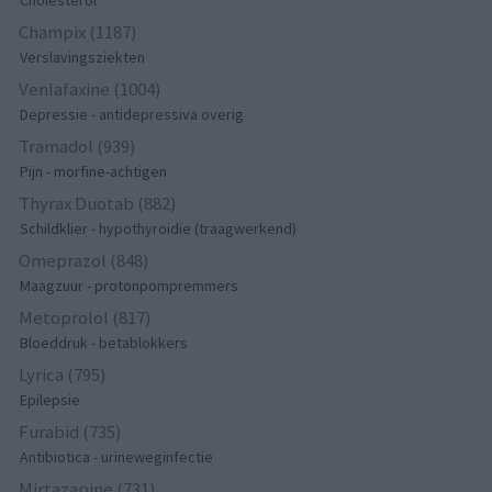
Champix (1187)
Verslavingsziekten
Venlafaxine (1004)
Depressie - antidepressiva overig
Tramadol (939)
Pijn - morfine-achtigen
Thyrax Duotab (882)
Schildklier - hypothyroidie (traagwerkend)
Omeprazol (848)
Maagzuur - protonpompremmers
Metoprolol (817)
Bloeddruk - betablokkers
Lyrica (795)
Epilepsie
Furabid (735)
Antibiotica - urineweginfectie
Mirtazapine (731)