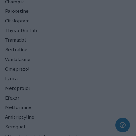
Champix
Paroxetine
Citalopram
Thyrax Duotab
Tramadol
Sertraline
Venlafaxine
Omeprazol
Lyrica
Metoprolol
Efexor
Metformine
Amitriptyline
Seroquel