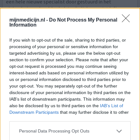
een hele nieuwe specialist door gestuurd in het
ziekenhuis en daar bleek dat mijn lichaam niet b
[lees
meer...]
mijnmedicijn.nl -
Do Not Process My Personal
Information
0 reacties
geef mening
If you wish to opt-out of the sale, sharing to third parties, or
processing of your personal or sensitive information for
Travatan
targeted advertising by us, please use the below opt-out
section to confirm your selection. Please note that after your
14-08-2014 | Vrouw | 62
opt-out request is processed you may continue seeing
travoprost
interest-based ads based on personal information utilized by
Glaucoom
us or personal information disclosed to third parties prior to
your opt-out. You may separately opt-out of the further
Effectiviteit
disclosure of your personal information by third parties on the
Hoeveelheid bijwerkingen
IAB’s list of downstream participants. This information may
also be disclosed by us to third parties on the
IAB’s List of
Ik heb sinds 3 jaar Travatan, maar kreeg veel problemen.
Downstream Participants
that may further disclose it to other
Ondertussen gaf de oogarts me telkens anderen, maar
third parties.
die flesjes zijn voor mij te moeilijk om er 1 druppel uit te
krijgen. Nu is mijn specialist in Brunssum met pensioen
Personal Data Processing Opt Outs
gegaan en ben ik nu in Heerlen ziekenhuis weer. Daar