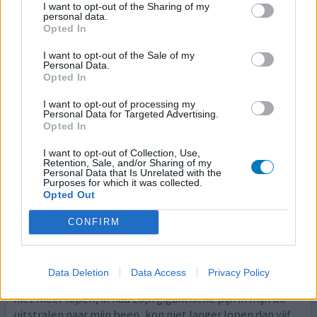
I want to opt-out of the Sharing of my
vroeg mijn oogarts waarom ik travatan gebruikte ???? Ik
personal data.
zei tegen blindheid is mij verteld.
[lees meer...]
Opted In
0 reacties
I want to opt-out of the Sale of my
geef mening
Personal Data.
Opted In
I want to opt-out of processing my
Travatan
Personal Data for Targeted Advertising.
Opted In
05-07-2014 | Man | 64
travoprost
I want to opt-out of Collection, Use,
Glaucoom
Retention, Sale, and/or Sharing of my
Personal Data that Is Unrelated with the
Purposes for which it was collected.
Effectiviteit
Opted Out
Hoeveelheid bijwerkingen
CONFIRM
Moest van druppel veranderen, had Betagan 025%, kreeg
Travatan. na een week voelde ik mij ziek worden, dacht
eerst aan griep, hoesten, pijn in mijn schouder algehele
Data Deletion
Data Access
Privacy Policy
malaise. Na drie weken kreeg ik jicht pijnen en kon bijna
niet meer lopen, ik had zo,n gigantische pijn in mijn bil
uitstralen naar mijn been, kon niet langer lopen dan vijf