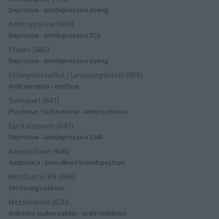
Depressie - antidepressiva overig
Amitriptyline (699)
Depressie - antidepressiva TCA
Efexor (665)
Depressie - antidepressiva overig
Ethinylestradiol / Levonorgestrel (656)
Anticonceptie - eenfase
Seroquel (647)
Psychose / schizofrenie - antipsychotica
Escitalopram (647)
Depressie - antidepressiva SSRI
Amoxicilline (646)
Antibiotica - penicillines breedspectrum
Wellbutrin XR (646)
Verslavingsziekten
Metformine (620)
Diabetes (suikerziekte) - orale middelen