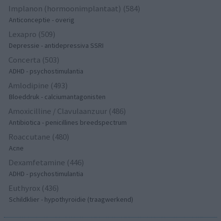
Implanon (hormoonimplantaat) (584)
Anticonceptie - overig
Lexapro (509)
Depressie - antidepressiva SSRI
Concerta (503)
ADHD - psychostimulantia
Amlodipine (493)
Bloeddruk - calciumantagonisten
Amoxicilline / Clavulaanzuur (486)
Antibiotica - penicillines breedspectrum
Roaccutane (480)
Acne
Dexamfetamine (446)
ADHD - psychostimulantia
Euthyrox (436)
Schildklier - hypothyroidie (traagwerkend)