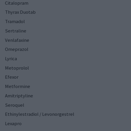
Citalopram
Thyrax Duotab
Tramadol
Sertraline
Venlafaxine
Omeprazol
Lyrica
Metoprolol
Efexor
Metformine
Amitriptyline
Seroquel
Ethinylestradiol / Levonorgestrel
Lexapro