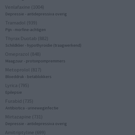
Venlafaxine (1004)
Depressie - antidepressiva overig
Tramadol (939)
Pijn - morfine-achtigen
Thyrax Duotab (882)
Schildklier - hypothyroidie (traagwerkend)
Omeprazol (848)
Maagzuur - protonpompremmers
Metoprolol (817)
Bloeddruk - betablokkers
Lyrica (795)
Epilepsie
Furabid (735)
Antibiotica - urineweginfectie
Mirtazapine (731)
Depressie - antidepressiva overig
Amitriptyline (699)