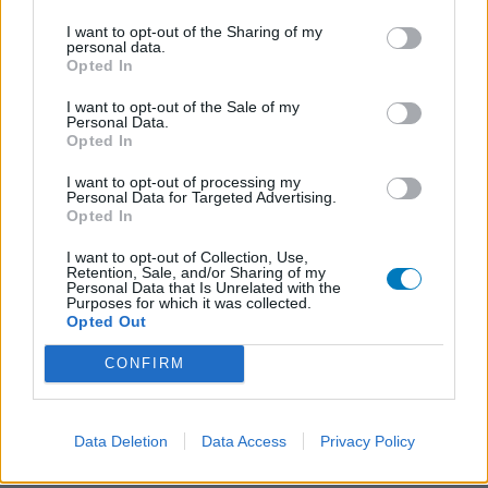
Lexapro (509)
I want to opt-out of the Sharing of my
Depressie - antidepressiva SSRI
personal data.
Opted In
Concerta (503)
ADHD - psychostimulantia
I want to opt-out of the Sale of my
Personal Data.
Amlodipine (493)
Opted In
Bloeddruk - calciumantagonisten
Amoxicilline / Clavulaanzuur (486)
I want to opt-out of processing my
Personal Data for Targeted Advertising.
Antibiotica - penicillines breedspectrum
Opted In
Roaccutane (480)
I want to opt-out of Collection, Use,
Acne
Retention, Sale, and/or Sharing of my
Personal Data that Is Unrelated with the
Dexamfetamine (446)
Purposes for which it was collected.
ADHD - psychostimulantia
Opted Out
Euthyrox (436)
CONFIRM
Schildklier - hypothyroidie (traagwerkend)
Data Deletion
Data Access
Privacy Policy
De reviews op deze pagina zijn door de gebruikers
gegenereerd en vervolgens gelezen en aangepast alvorens