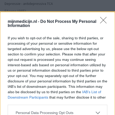
Depressie - antidepressiva TCA
Efexor (665)
Depressie - antidepressiva overig
mijnmedicijn.nl -
Do Not Process My Personal
Ethinylestradiol / Levonorgestrel (656)
Information
Anticonceptie - eenfase
Escitalopram (647)
If you wish to opt-out of the sale, sharing to third parties, or
processing of your personal or sensitive information for
Depressie - antidepressiva SSRI
targeted advertising by us, please use the below opt-out
Seroquel (647)
section to confirm your selection. Please note that after your
Psychose / schizofrenie - antipsychotica
opt-out request is processed you may continue seeing
Amoxicilline (646)
interest-based ads based on personal information utilized by
Antibiotica - penicillines breedspectrum
us or personal information disclosed to third parties prior to
your opt-out. You may separately opt-out of the further
Wellbutrin XR (646)
disclosure of your personal information by third parties on the
Verslavingsziekten
IAB’s list of downstream participants. This information may
Metformine (620)
also be disclosed by us to third parties on the
IAB’s List of
Diabetes (suikerziekte) - orale middelen
Downstream Participants
that may further disclose it to other
third parties.
Implanon (hormoonimplantaat) (584)
Anticonceptie - overig
Personal Data Processing Opt Outs