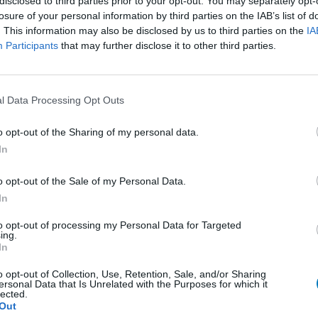
disclosed to third parties prior to your opt-out. You may separately opt-
losure of your personal information by third parties on the IAB’s list of
. This information may also be disclosed by us to third parties on the
IA
Effectiviteit
Participants
that may further disclose it to other third parties.
Hoeveelheid bijwerkingen
0 reacties
l Data Processing Opt Outs
o opt-out of the Sharing of my personal data.
1
In
o opt-out of the Sale of my Personal Data.
In
Anticonceptie - overig
to opt-out of processing my Personal Data for Targeted
Depressie - antidepressiva SSRI
ing.
In
Depressie - antidepressiva SSRI
o opt-out of Collection, Use, Retention, Sale, and/or Sharing
Depressie - antidepressiva SSRI
ersonal Data that Is Unrelated with the Purposes for which it
lected.
Cholesterol
Out