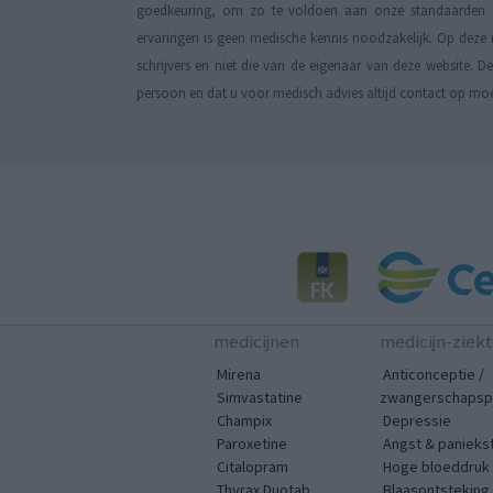
goedkeuring, om zo te voldoen aan onze standaarden wa
ervaringen is geen medische kennis noodzakelijk. Op deze 
schrijvers en niet die van de eigenaar van deze website. 
persoon en dat u voor medisch advies altijd contact op mo
medicijnen
medicijn-ziek
Mirena
Anticonceptie /
Simvastatine
zwangerschapspr
Champix
Depressie
Paroxetine
Angst & panieks
Citalopram
Hoge bloeddruk
Thyrax Duotab
Blaasontsteking