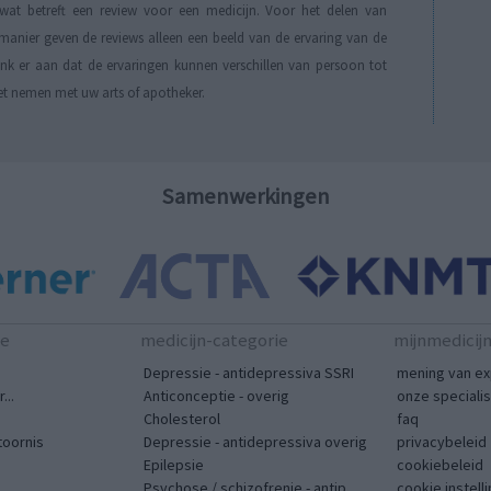
t betreft een review voor een medicijn. Voor het delen van
manier geven de reviews alleen een beeld van de ervaring van de
Denk er aan dat de ervaringen kunnen verschillen van persoon tot
et nemen met uw arts of apotheker.
Samenwerkingen
te
medicijn-categorie
mijnmedicij
Depressie - antidepressiva SSRI
mening van ex
...
Anticonceptie - overig
onze speciali
Cholesterol
faq
toornis
Depressie - antidepressiva overig
privacybeleid
Epilepsie
cookiebeleid
Psychose / schizofrenie - antip...
cookie instell