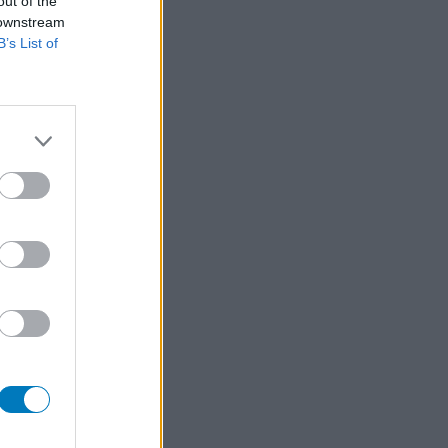
out of the
 downstream
B’s List of