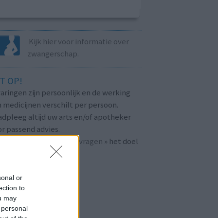
Kijk hier voor informatie over
zwangerschap.
T OP!
aringen zijn persoonlijk en de werking
 medicijnen verschilt per persoon.
dpleeg altijd uw arts en/of apotheker
r passend advies.
 ook bij «
veelgestelde vragen
» het doel
n
mijnmedicijn.nl
.
sonal or
ection to
ou may
 personal