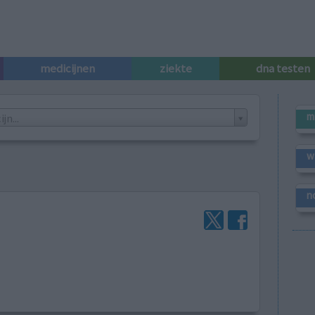
medicijnen
ziekte
dna testen
m
n...
w
n