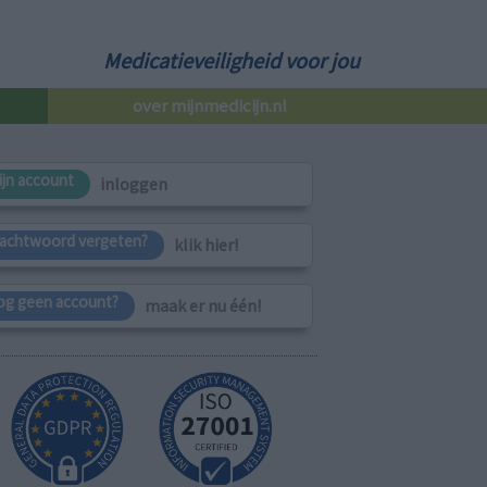
Medicatieveiligheid voor jou
over mijnmedicijn.nl
ijn account
inloggen
achtwoord vergeten?
klik hier!
og geen account?
maak er nu één!