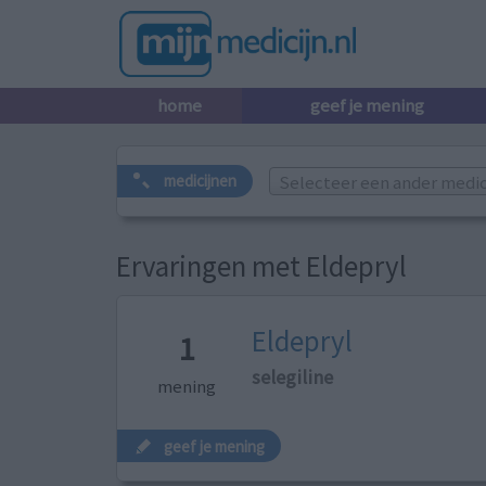
home
geef je mening
Selecteer een ander medicij
medicijnen
Ervaringen met Eldepryl
Eldepryl
1
selegiline
mening
geef je mening