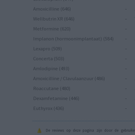
Amoxicilline (646)
-
Wellbutrin XR (646)
-
Metformine (620)
-
Implanon (hormoonimplantaat) (584)
-
Lexapro (509)
-
Concerta (503)
-
Amlodipine (493)
-
Amoxicilline / Clavulaanzuur (486)
-
Roaccutane (480)
-
Dexamfetamine (446)
-
Euthyrox (436)
-
De reviews op deze pagina zijn door de gebruiker