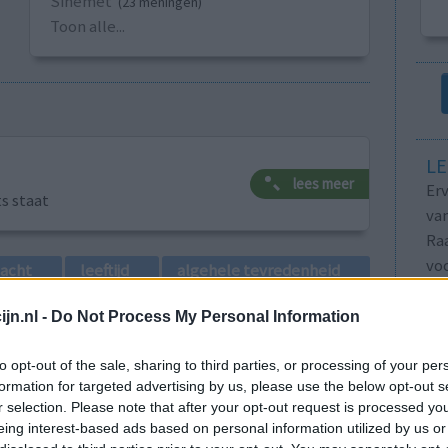
Sinemet
(23 meningen)
Toon alle...
LE
lees meer
Erv
ts staat
van
Raa
voo
lacht
leeftijd
algehele tevredenheid
Zie
va
jn.nl -
Do Not Process My Personal Information
1
to opt-out of the sale, sharing to third parties, or processing of your per
formation for targeted advertising by us, please use the below opt-out s
r selection. Please note that after your opt-out request is processed y
eing interest-based ads based on personal information utilized by us or