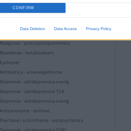
Verslavingsziekten
CONFIRM
Depressie - antidepressiva overig
Pijn - morfine-achtigen
Data Deletion
Data Access
Privacy Policy
Schildklier - hypothyroidie (traagwerkend)
Maagzuur - protonpompremmers
Bloeddruk - betablokkers
Epilepsie
Antibiotica - urineweginfectie
Depressie - antidepressiva overig
Depressie - antidepressiva TCA
Depressie - antidepressiva overig
Anticonceptie - eenfase
Psychose / schizofrenie - antipsychotica
Depressie - antidepressiva SSRI