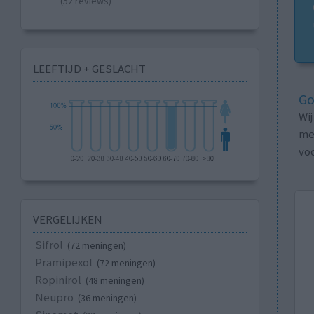
(52 reviews)
LEEFTIJD + GESLACHT
Go
Wi
med
vo
VERGELIJKEN
Sifrol
(72 meningen)
Pramipexol
(72 meningen)
Ropinirol
(48 meningen)
Neupro
(36 meningen)