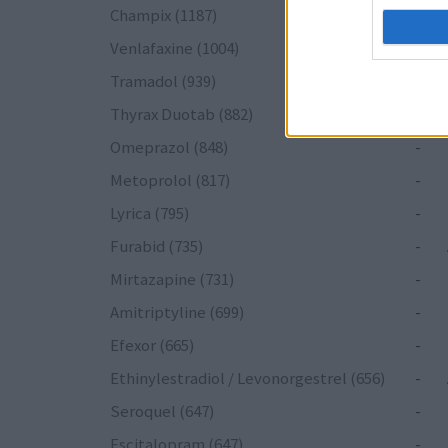
Champix (1187)
-
Venlafaxine (1004)
-
Tramadol (939)
-
Thyrax Duotab (882)
-
Omeprazol (848)
-
Metoprolol (817)
-
Lyrica (795)
-
Furabid (735)
-
Mirtazapine (731)
-
Amitriptyline (699)
-
Efexor (665)
-
Ethinylestradiol / Levonorgestrel (656)
-
Seroquel (647)
-
Escitalopram (647)
-