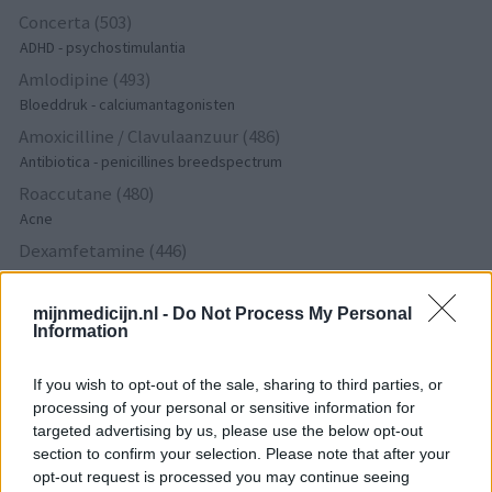
Concerta (503)
ADHD - psychostimulantia
Amlodipine (493)
Bloeddruk - calciumantagonisten
Amoxicilline / Clavulaanzuur (486)
Antibiotica - penicillines breedspectrum
Roaccutane (480)
Acne
Dexamfetamine (446)
ADHD - psychostimulantia
Euthyrox (436)
mijnmedicijn.nl -
Do Not Process My Personal
Information
Schildklier - hypothyroidie (traagwerkend)
If you wish to opt-out of the sale, sharing to third parties, or
De reviews op deze pagina zijn door de gebruikers
processing of your personal or sensitive information for
gegenereerd en vervolgens gelezen en aangepast alvorens
targeted advertising by us, please use the below opt-out
goedkeuring, om zo te voldoen aan onze standaarden wat betreft
section to confirm your selection. Please note that after your
opt-out request is processed you may continue seeing
een review voor een medicijn. Voor het delen van ervaringen is