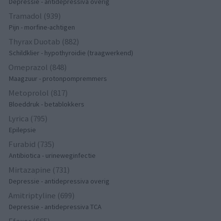
Depressie - antidepressiva overig
Tramadol (939)
Pijn - morfine-achtigen
Thyrax Duotab (882)
Schildklier - hypothyroidie (traagwerkend)
Omeprazol (848)
Maagzuur - protonpompremmers
Metoprolol (817)
Bloeddruk - betablokkers
Lyrica (795)
Epilepsie
Furabid (735)
Antibiotica - urineweginfectie
Mirtazapine (731)
Depressie - antidepressiva overig
Amitriptyline (699)
Depressie - antidepressiva TCA
Efexor (665)