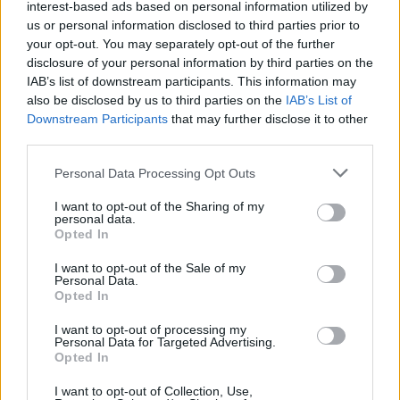
interest-based ads based on personal information utilized by
geen medische kennis noodzakelijk. Op deze manier geven de
us or personal information disclosed to third parties prior to
reviews alleen een beeld van de ervaring van de schrijvers en niet
your opt-out. You may separately opt-out of the further
die van de eigenaar van deze website. Denk er aan dat de
disclosure of your personal information by third parties on the
ervaringen kunnen verschillen van persoon tot persoon en dat u
IAB’s list of downstream participants. This information may
voor medisch advies altijd contact op moet nemen met uw arts of
also be disclosed by us to third parties on the
IAB’s List of
apotheker.
Downstream Participants
that may further disclose it to other
third parties.
Personal Data Processing Opt Outs
I want to opt-out of the Sharing of my
personal data.
Opted In
I want to opt-out of the Sale of my
Personal Data.
Opted In
I want to opt-out of processing my
Personal Data for Targeted Advertising.
Opted In
I want to opt-out of Collection, Use,