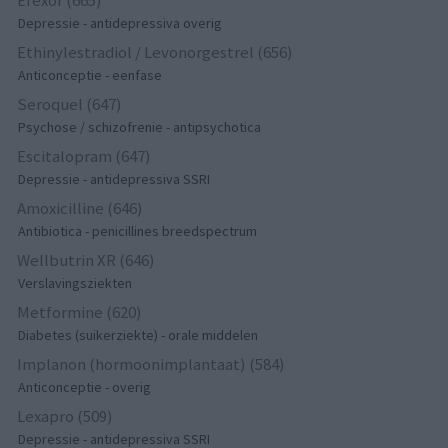
Depressie - antidepressiva overig
Ethinylestradiol / Levonorgestrel (656)
Anticonceptie - eenfase
Seroquel (647)
Psychose / schizofrenie - antipsychotica
Escitalopram (647)
Depressie - antidepressiva SSRI
Amoxicilline (646)
Antibiotica - penicillines breedspectrum
Wellbutrin XR (646)
Verslavingsziekten
Metformine (620)
Diabetes (suikerziekte) - orale middelen
Implanon (hormoonimplantaat) (584)
Anticonceptie - overig
Lexapro (509)
Depressie - antidepressiva SSRI