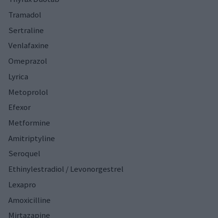
Tramadol
Sertraline
Venlafaxine
Omeprazol
Lyrica
Metoprolol
Efexor
Metformine
Amitriptyline
Seroquel
Ethinylestradiol / Levonorgestrel
Lexapro
Amoxicilline
Mirtazapine