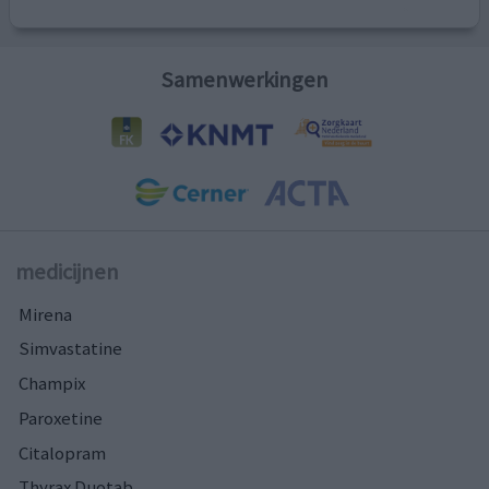
Samenwerkingen
medicijnen
Mirena
Simvastatine
Champix
Paroxetine
Citalopram
Thyrax Duotab