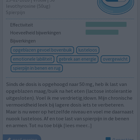
levothyroxine (50ug)
Spierpijn
Effectiviteit
Hoeveelheid bijwerkingen
Bijwerkingen
opgeblazen gevoel bovenbuik
lusteloos
emotionele labiliteit
gebrek aan energie
overgewicht
spierpijn in benen en rug
Sinds de dosis is opgehoogd naar 50 mg, heb ik last van
opgeblazen maag/buik na het eten (lactose intolerantie
uitgesloten). Voel ik me verdrietig/down. Mijn chronische
vermoeidheid leek bij lagere dosis iets te verbeteren.
Maar is nu weer op hetzelfde niveau en voel me daarnaast
nuook lusteloos. Af en toe last van spierpijn in de benen
en armen. Tot nu toe blijk
[lees meer...]
0 reacties
geef mening