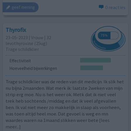
0 reacties
geef mening
Thyrofix
23-05-2023 | Vrouw | 32
levothyroxine (25ug)
Trage schildklier
Effectiviteit
Hoeveelheid bijwerkingen
Trage schildklier was de reden van dit medicijn. Ik slik het
nu bijna 2maanden. Wat merk ik: laatste 2weken van mijn
strip erg moe. Nu is het weer ok. Metk dat ik niet veel
trek heb sochtends /middag en dat ik veel afgevallen
ben. Ik val niet meer zo makkelijk in slaap als voorheen,
was toen altijd heel moe. Dat gevoel is weg en mn
waardes waren na 1maand slikken weer bete
[lees
meer...]