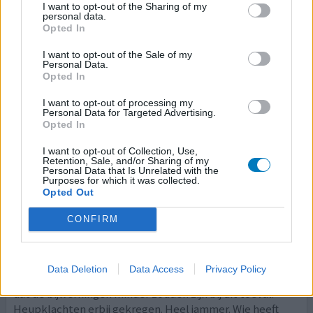
Effectiviteit
I want to opt-out of the Sharing of my
personal data.
Hoeveelheid bijwerkingen
Opted In
Strumectomie gehad.
I want to opt-out of the Sale of my
Personal Data.
Opted In
0 reacties
geef mening
I want to opt-out of processing my
Personal Data for Targeted Advertising.
Opted In
Thyrofix
I want to opt-out of Collection, Use,
22-09-2023 | Vrouw | 67
Retention, Sale, and/or Sharing of my
levothyroxine (25ug)
Personal Data that Is Unrelated with the
Purposes for which it was collected.
Trage schildklier
Opted Out
Effectiviteit
CONFIRM
Hoeveelheid bijwerkingen
Het middel Thyrax is door apotheker verstrekt terwijl ik
Data Deletion
Data Access
Privacy Policy
altijd andere had, wel Levotheroxine natrium Ik hoopte
dat de bijwerkingen minder zouden zijn bij dit toeval.
Heupklachten erbij gekregen. Heel jammer. Wie heeft