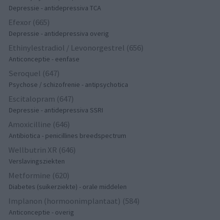
Depressie - antidepressiva TCA
Efexor (665)
Depressie - antidepressiva overig
Ethinylestradiol / Levonorgestrel (656)
Anticonceptie - eenfase
Seroquel (647)
Psychose / schizofrenie - antipsychotica
Escitalopram (647)
Depressie - antidepressiva SSRI
Amoxicilline (646)
Antibiotica - penicillines breedspectrum
Wellbutrin XR (646)
Verslavingsziekten
Metformine (620)
Diabetes (suikerziekte) - orale middelen
Implanon (hormoonimplantaat) (584)
Anticonceptie - overig