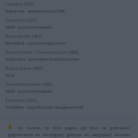
Lexapro (509)
Depressie - antidepressiva SSRI
Concerta (503)
ADHD - psychostimulantia
Amlodipine (493)
Bloeddruk - calciumantagonisten
Amoxicilline / Clavulaanzuur (486)
Antibiotica - penicillines breedspectrum
Roaccutane (480)
Acne
Dexamfetamine (446)
ADHD - psychostimulantia
Euthyrox (436)
Schildklier - hypothyroidie (traagwerkend)
De reviews op deze pagina zijn door de gebruikers
gegenereerd en vervolgens gelezen en aangepast alvorens