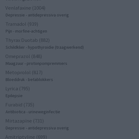
Venlafaxine (1004)
Depressie - antidepressiva overig
Tramadol (939)
Pijn - morfine-achtigen
Thyrax Duotab (882)
Schildklier - hypothyroidie (traagwerkend)
Omeprazol (848)
Maagzuur - protonpompremmers
Metoprolol (817)
Bloeddruk - betablokkers
Lyrica (795)
Epilepsie
Furabid (735)
Antibiotica - urineweginfectie
Mirtazapine (731)
Depressie - antidepressiva overig
Amitriptyline (699)