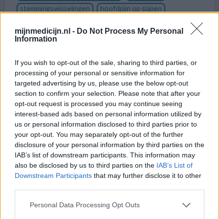
stemmingswisselingen
hoofdpijn op slapen
mijnmedicijn.nl -
Do Not Process My Personal
dit medicijn gekregen nadat uit bloedonderzoek bleek
Information
dat mijn schildklier niet of nauwelijks nog wat deed.
gebruik dit nu een paar jaar en in die tijd nog niet stabiel
If you wish to opt-out of the sale, sharing to third parties, or
geweest. TSH blijft schommelen en al een aantal keer
processing of your personal or sensitive information for
een over -of onderdosering gehad waardoor de medicatie
targeted advertising by us, please use the below opt-out
hoeveelheid moest worden aangepast. ik heb veel last
section to confirm your selection. Please note that after your
van klachten welke voor mijn gevoel beetje het
[lees
opt-out request is processed you may continue seeing
meer...]
interest-based ads based on personal information utilized by
us or personal information disclosed to third parties prior to
0 reacties
geef mening
your opt-out. You may separately opt-out of the further
disclosure of your personal information by third parties on the
IAB’s list of downstream participants. This information may
also be disclosed by us to third parties on the
IAB’s List of
Thyrofix
Downstream Participants
that may further disclose it to other
21-01-2024 | Vrouw | 60
third parties.
levothyroxine (125)
Trage schildklier
Personal Data Processing Opt Outs