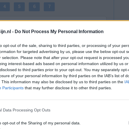
4
5
6
7
jn.nl -
Do Not Process My Personal Information
to opt-out of the sale, sharing to third parties, or processing of your per
formation for targeted advertising by us, please use the below opt-out s
r selection. Please note that after your opt-out request is processed y
Effectiviteit
eing interest-based ads based on personal information utilized by us or
Hoeveelheid bijwerkingen
disclosed to third parties prior to your opt-out. You may separately opt-
losure of your personal information by third parties on the IAB’s list of
Bijwerkingen
. This information may also be disclosed by us to third parties on the
IA
zweten
gebrek aan energie
Participants
that may further disclose it to other third parties.
hoofdpijn
duizeligheid
verstoorde slaap
l Data Processing Opt Outs
0 reacties
o opt-out of the Sharing of my personal data.