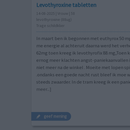
Levothyroxine tabletten
14-08-2025 | Vrouw | 58
levothyroxine (88ug)
Trage schildklier
In maart ben ik begonnen met euthyrox 50 m
me energie al achteruit daarna werd het verh
62mg toen kreeg ik levothyrofix 88 mg,Toen
ernog meer klachten angst-paniekaanvallen 
niet meer na de winkel . Moeite met lopen s
.ondanks een goede nacht rust bleef ik moe 
steeds zwaarder. In de tram kreeg ik een pan
meer...]
geef mening