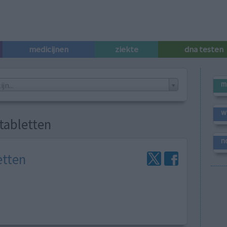
medicijnen
ziekte
dna testen
m
n...
w
tabletten
n
etten