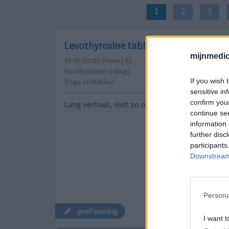
1
2
3
Levothyroxine tabletten
mijnmedici
29-05-2026 | Vrouw | 62
levothyroxine (100ug)
If you wish 
Trage schildklier
sensitive in
confirm you
Lang verhaal, niet zo relevant.
continue se
information 
further disc
participants
Downstream 
Persona
geef mening
I want t