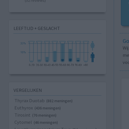
(52 reviews)
LEEFTIJD + GESLACHT
Go
Wi
med
vo
VERGELIJKEN
Thyrax Duotab
(882 meningen)
Euthyrox
(436 meningen)
Tirosint
(76 meningen)
Cytomel
(46 meningen)