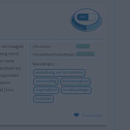
n vertraagde
Effectiviteit
eeg eerst
Hoeveelheid bijwerkingen
us twee
Bijwerkingen
spreken en
verandering van het hartritme
r begonnen
zenuwachtig
kortademigheid
uwd en
al
[lees
ongerustheid
neusbloedingen
hoofdpijn
0 reacties