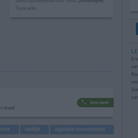
Levothyroxinenatrium Teva
(24 meningen)
Toon alle...
LE
Erv
van
Raa
voo
Zie
va
lees meer
ts staat
lacht
leeftijd
algehele tevredenheid