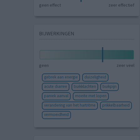
geen effect
zeer effectief
BIJWERKINGEN
geen
zeer veel
gebrek aan energie
duizeligheid
acute diarree
buikklachten
buikpijn
paniek aanval
moeite met lopen
verandering van het hartritme
prikkelbaarheid
vermoeidheid