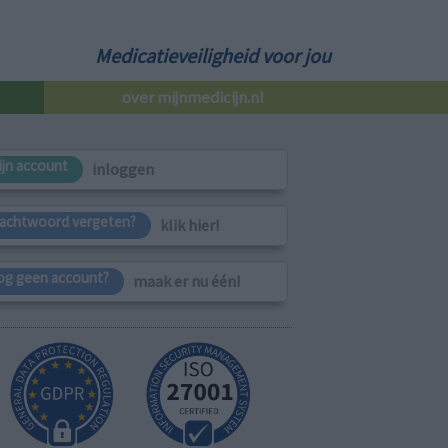
Medicatieveiligheid voor jou
over mijnmedicijn.nl
ijn account
inloggen
achtwoord vergeten?
klik hier!
og geen account?
maak er nu één!