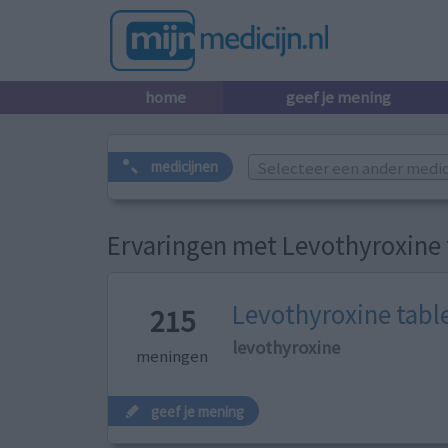
home
geef je mening
Selecteer een ander medicij
medicijnen
Ervaringen met Levothyroxine 
Levothyroxine tabl
215
levothyroxine
meningen
geef je mening