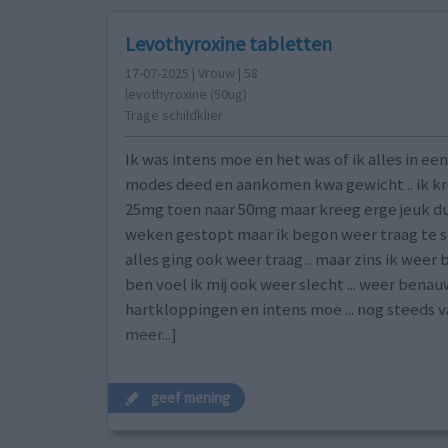
Levothyroxine tabletten
17-07-2025 | Vrouw | 58
levothyroxine (50ug)
Trage schildklier
Ik was intens moe en het was of ik alles in ee
modes deed en aankomen kwa gewicht .. ik kr
25mg toen naar 50mg maar kreeg erge jeuk d
weken gestopt maar ik begon weer traag te 
alles ging ook weer traag .. maar zins ik wee
ben voel ik mij ook weer slecht ... weer bena
hartkloppingen en intens moe ... nog steeds v
meer...]
geef mening