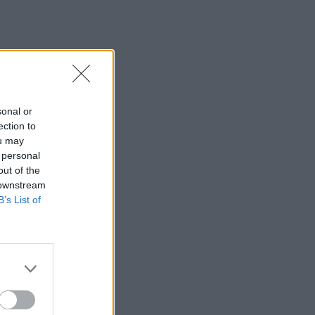
sonal or
ection to
ou may
 personal
out of the
 downstream
B’s List of