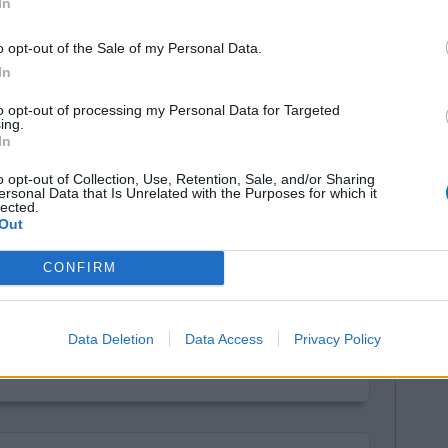
In
o opt-out of the Sale of my Personal Data.
In
to opt-out of processing my Personal Data for Targeted
ing.
In
tie.
Effectiviteit
o opt-out of Collection, Use, Retention, Sale, and/or Sharing
ersonal Data that Is Unrelated with the Purposes for which it
dige
Hoeveelheid bijwerkingen
lected.
me
Out
Bijwerkingen
 veel
buikpijn
vermoeidheid
CONFIRM
cht koud is
prikkelbaarheid
e dagen heen
g al af.
Data Deletion
Data Access
Privacy Policy
0 reacties