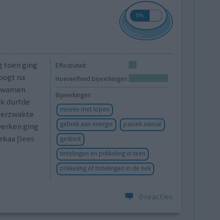
g toen ging
Effectiviteit
oogt na
Hoeveelheid bijwerkingen
 kwamen
Bijwerkingen
ik durfde
moeite met lopen
pierzwakte
gebrek aan energie
paniek aanval
werken ging
iekaa
[lees
gestrest
tintelingen en prikkeling in teen
prikkeling of tintelingen in de nek
0 reacties