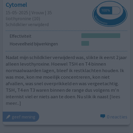
Cytomel
15-05-2025 | Vrouw | 35
liothyronine (10)
Schildklier verwijderd
Effectiviteit
Hoeveelheid bijwerkingen
Nadat mijn schildklier verwijderd was, slikte ik eerst 2 jaar
alleen levothyroxine. Hoewel TSH en T4 binnen
normaalwaarden lagen, bleef ik restklachten houden. Ik
was moe, kon me moeilijk concentreren, kon niet
afvallen, was snel overprikkeld en was vergeetachtig.
TSH, T4 en T3 waren binnen de range dus volgens m'n
internist viel er niets aan te doen. Nu slik ik naast
[lees
meer...]
0 reacties
geef mening