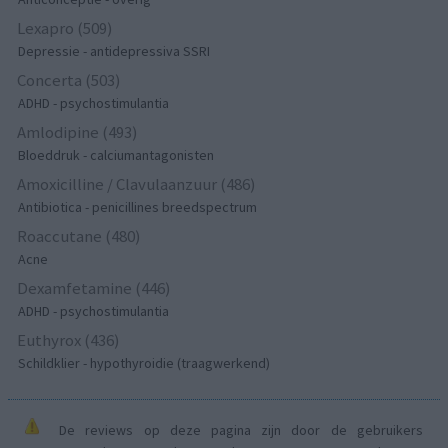
Lexapro (509)
Depressie - antidepressiva SSRI
Concerta (503)
ADHD - psychostimulantia
Amlodipine (493)
Bloeddruk - calciumantagonisten
Amoxicilline / Clavulaanzuur (486)
Antibiotica - penicillines breedspectrum
Roaccutane (480)
Acne
Dexamfetamine (446)
ADHD - psychostimulantia
Euthyrox (436)
Schildklier - hypothyroidie (traagwerkend)
De reviews op deze pagina zijn door de gebruikers