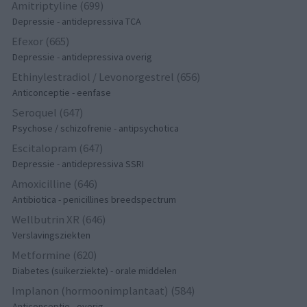
Amitriptyline (699)
Depressie - antidepressiva TCA
Efexor (665)
Depressie - antidepressiva overig
Ethinylestradiol / Levonorgestrel (656)
Anticonceptie - eenfase
Seroquel (647)
Psychose / schizofrenie - antipsychotica
Escitalopram (647)
Depressie - antidepressiva SSRI
Amoxicilline (646)
Antibiotica - penicillines breedspectrum
Wellbutrin XR (646)
Verslavingsziekten
Metformine (620)
Diabetes (suikerziekte) - orale middelen
Implanon (hormoonimplantaat) (584)
Anticonceptie - overig