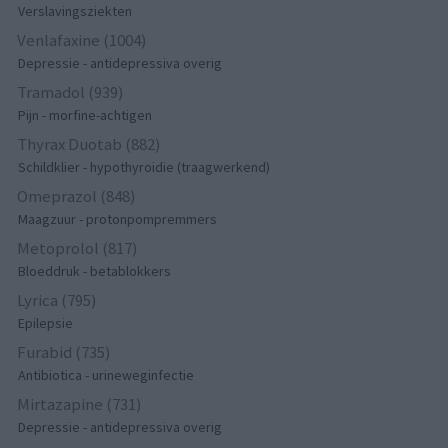
Verslavingsziekten
Venlafaxine (1004)
Depressie - antidepressiva overig
Tramadol (939)
Pijn - morfine-achtigen
Thyrax Duotab (882)
Schildklier - hypothyroidie (traagwerkend)
Omeprazol (848)
Maagzuur - protonpompremmers
Metoprolol (817)
Bloeddruk - betablokkers
Lyrica (795)
Epilepsie
Furabid (735)
Antibiotica - urineweginfectie
Mirtazapine (731)
Depressie - antidepressiva overig