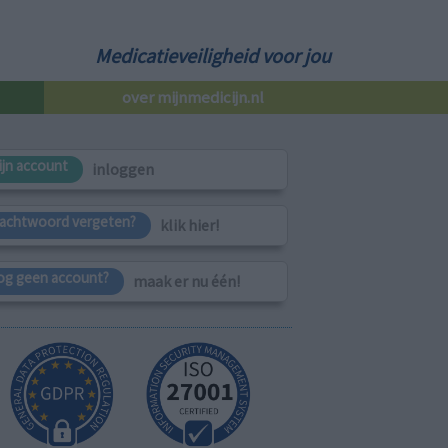
Medicatieveiligheid voor jou
over mijnmedicijn.nl
ijn account
inloggen
achtwoord vergeten?
klik hier!
og geen account?
maak er nu één!