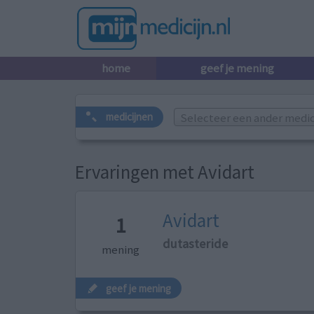
home
geef je mening
Selecteer een ander medicij
medicijnen
Ervaringen met Avidart
Avidart
1
dutasteride
mening
geef je mening