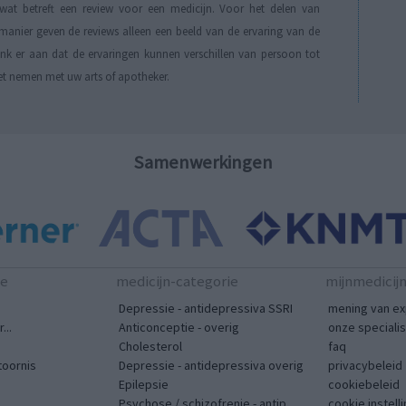
t betreft een review voor een medicijn. Voor het delen van
manier geven de reviews alleen een beeld van de ervaring van de
Denk er aan dat de ervaringen kunnen verschillen van persoon tot
et nemen met uw arts of apotheker.
Samenwerkingen
te
medicijn-categorie
mijnmedicij
Depressie - antidepressiva SSRI
mening van ex
...
Anticonceptie - overig
onze speciali
Cholesterol
faq
toornis
Depressie - antidepressiva overig
privacybeleid
Epilepsie
cookiebeleid
Psychose / schizofrenie - antip...
cookie instell