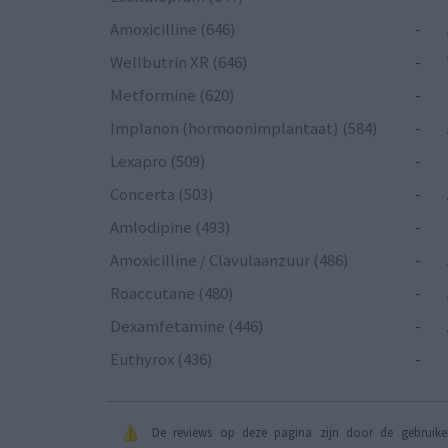
Amoxicilline (646)
-
Wellbutrin XR (646)
-
Metformine (620)
-
Implanon (hormoonimplantaat) (584)
-
Lexapro (509)
-
Concerta (503)
-
Amlodipine (493)
-
Amoxicilline / Clavulaanzuur (486)
-
Roaccutane (480)
-
Dexamfetamine (446)
-
Euthyrox (436)
-
De reviews op deze pagina zijn door de gebruiker