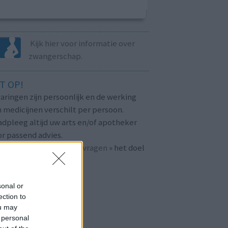
Kijk hier voor informatie over
zwangerschap.
T OP!
aringen zijn persoonlijk en de werking
 medicijnen verschilt per persoon.
dpleeg altijd uw arts en/of apotheker
r passend advies.
 ook bij «
veelgestelde vragen
» het doel
n
mijnmedicijn.nl
.
sonal or
ection to
ou may
 personal