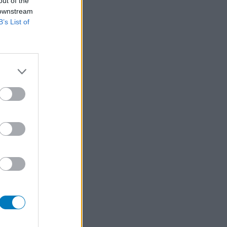
out of the
 downstream
B’s List of