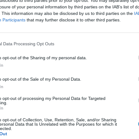
disclosed to third parties prior to your opt-out. You may separately opt-
losure of your personal information by third parties on the IAB’s list of
. This information may also be disclosed by us to third parties on the
IA
Effectiviteit
Participants
that may further disclose it to other third parties.
Hoeveelheid bijwerkingen
0 reacties
l Data Processing Opt Outs
o opt-out of the Sharing of my personal data.
1
In
o opt-out of the Sale of my Personal Data.
In
Anticonceptie - overig
to opt-out of processing my Personal Data for Targeted
Depressie - antidepressiva SSRI
ing.
In
Depressie - antidepressiva SSRI
o opt-out of Collection, Use, Retention, Sale, and/or Sharing
Depressie - antidepressiva SSRI
ersonal Data that Is Unrelated with the Purposes for which it
lected.
Cholesterol
Out