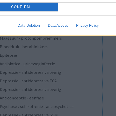
Verslavingsziekten
CONFIRM
Depressie - antidepressiva overig
Pijn - morfine-achtigen
Data Deletion
Data Access
Privacy Policy
Schildklier - hypothyroidie (traagwerkend)
Maagzuur - protonpompremmers
Bloeddruk - betablokkers
Epilepsie
Antibiotica - urineweginfectie
Depressie - antidepressiva overig
Depressie - antidepressiva TCA
Depressie - antidepressiva overig
Anticonceptie - eenfase
Psychose / schizofrenie - antipsychotica
Depressie - antidepressiva SSRI