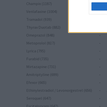
Champix (1187)
-
Venlafaxine (1004)
-
Tramadol (939)
-
Thyrax Duotab (882)
-
Omeprazol (848)
-
Metoprolol (817)
-
Lyrica (795)
-
Furabid (735)
-
Mirtazapine (731)
-
Amitriptyline (699)
-
Efexor (665)
-
Ethinylestradiol / Levonorgestrel (656)
-
Seroquel (647)
-
Escitalopram (647)
-