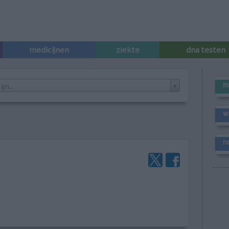
medicijnen
ziekte
dna testen
m
n...
w
n