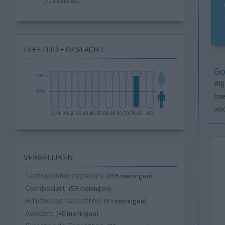
(52 reviews)
LEEFTIJD + GESLACHT
Go
Wi
med
vo
VERGELIJKEN
Tamsulosine capsules
(205 meningen)
Combodart
(59 meningen)
Alfuzosine Tabletten
(54 meningen)
Avodart
(40 meningen)