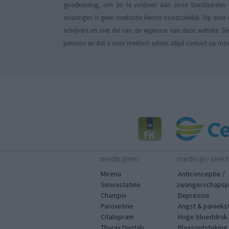
goedkeuring, om zo te voldoen aan onze standaarden wa
ervaringen is geen medische kennis noodzakelijk. Op deze 
schrijvers en niet die van de eigenaar van deze website. 
persoon en dat u voor medisch advies altijd contact op mo
medicijnen
medicijn-ziek
Mirena
Anticonceptie /
Simvastatine
zwangerschapspr
Champix
Depressie
Paroxetine
Angst & panieks
Citalopram
Hoge bloeddruk
Thyrax Duotab
Blaasontsteking