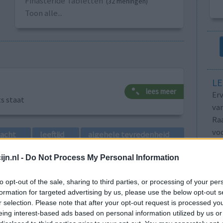
Finasteride Tabletten
(32 meningen)
Toon alle...
LE
lees meer
Erv
ts staat
van
Raa
voo
lacht
leeftijd
algehele tevredenheid
Zie
va
jn.nl -
Do Not Process My Personal Information
1
to opt-out of the sale, sharing to third parties, or processing of your per
formation for targeted advertising by us, please use the below opt-out s
r selection. Please note that after your opt-out request is processed y
eing interest-based ads based on personal information utilized by us or