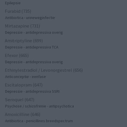
Epilepsie
Furabid (735)
Antibiotica - urineweginfectie
Mirtazapine (731)
Depressie - antidepressiva overig
Amitriptyline (699)
Depressie - antidepressiva TCA
Efexor (665)
Depressie - antidepressiva overig
Ethinylestradiol / Levonorgestrel (656)
Anticonceptie - eenfase
Escitalopram (647)
Depressie - antidepressiva SSRI
Seroquel (647)
Psychose / schizofrenie - antipsychotica
Amoxicilline (646)
Antibiotica - penicillines breedspectrum