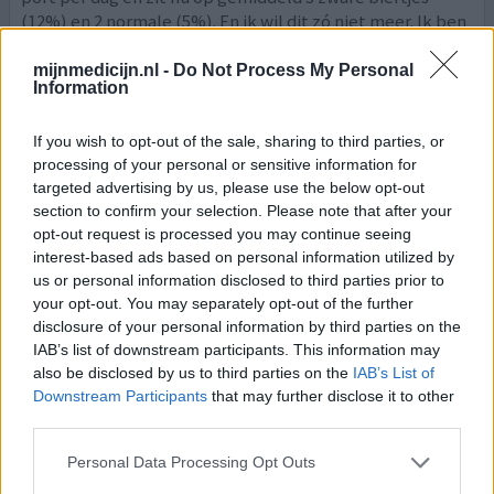
(12%) en 2 normale (5%). En ik wil dit zó niet meer. Ik ben
er zo klaar mee om blij te zijn dat ik toch nog een half
biertje heb in de ochtend of om 08:01 v
[lees meer...]
mijnmedicijn.nl -
Do Not Process My Personal
Information
0 reacties
geef mening
If you wish to opt-out of the sale, sharing to third parties, or
processing of your personal or sensitive information for
targeted advertising by us, please use the below opt-out
Campral
section to confirm your selection. Please note that after your
27-01-2020 | Vrouw | 57
opt-out request is processed you may continue seeing
acamprosaat (333mg)
interest-based ads based on personal information utilized by
Alcoholverslaving
us or personal information disclosed to third parties prior to
your opt-out. You may separately opt-out of the further
Effectiviteit
disclosure of your personal information by third parties on the
Hoeveelheid bijwerkingen
IAB’s list of downstream participants. This information may
also be disclosed by us to third parties on the
IAB’s List of
Downstream Participants
that may further disclose it to other
Vanaf dag 1 totaal niks meer gedronken. Ben trots op
third parties.
mezelf. Succes allemaal
Personal Data Processing Opt Outs
0 reacties
geef mening