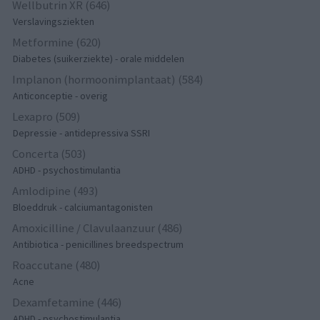
Wellbutrin XR (646)
Verslavingsziekten
Metformine (620)
Diabetes (suikerziekte) - orale middelen
Implanon (hormoonimplantaat) (584)
Anticonceptie - overig
Lexapro (509)
Depressie - antidepressiva SSRI
Concerta (503)
ADHD - psychostimulantia
Amlodipine (493)
Bloeddruk - calciumantagonisten
Amoxicilline / Clavulaanzuur (486)
Antibiotica - penicillines breedspectrum
Roaccutane (480)
Acne
Dexamfetamine (446)
ADHD - psychostimulantia