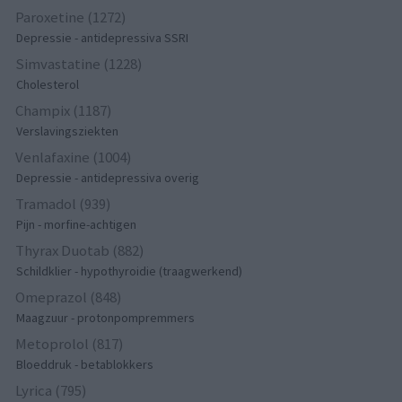
Paroxetine (1272)
Depressie - antidepressiva SSRI
Simvastatine (1228)
Cholesterol
Champix (1187)
Verslavingsziekten
Venlafaxine (1004)
Depressie - antidepressiva overig
Tramadol (939)
Pijn - morfine-achtigen
Thyrax Duotab (882)
Schildklier - hypothyroidie (traagwerkend)
Omeprazol (848)
Maagzuur - protonpompremmers
Metoprolol (817)
Bloeddruk - betablokkers
Lyrica (795)