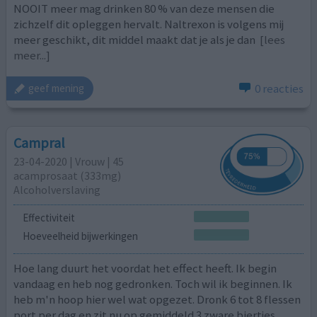
NOOIT meer mag drinken 80 % van deze mensen die
zichzelf dit opleggen hervalt. Naltrexon is volgens mij
meer geschikt, dit middel maakt dat je als je dan
[lees
meer...]
0 reacties
geef mening
Campral
23-04-2020 | Vrouw | 45
acamprosaat (333mg)
Alcoholverslaving
Effectiviteit
Hoeveelheid bijwerkingen
Hoe lang duurt het voordat het effect heeft. Ik begin
vandaag en heb nog gedronken. Toch wil ik beginnen. Ik
heb m'n hoop hier wel wat opgezet. Dronk 6 tot 8 flessen
port per dag en zit nu op gemiddeld 3 zware biertjes