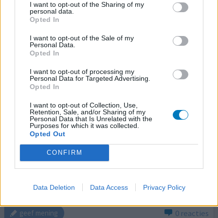
I want to opt-out of the Sharing of my
personal data.
Opted In
Campral
I want to opt-out of the Sale of my
13-01-2020 | Vrouw | 63
Personal Data.
acamprosaat (333mg)
Opted In
Alcoholverslaving
I want to opt-out of processing my
Personal Data for Targeted Advertising.
Effectiviteit
Opted In
Hoeveelheid bijwerkingen
I want to opt-out of Collection, Use,
Retention, Sale, and/or Sharing of my
Niet DRY january maar Dry december 2019 en gestart met
Personal Data that Is Unrelated with the
Campral s morgens 2 tablettten en s avonds 1 tablet, de
Purposes for which it was collected.
Opted Out
middag sla ik meestal over, omdat ik ze s morgens pas
tegen de middag in neem, ik heb er veel baat bij en geen
CONFIRM
zucht meer en ook geen probleem ermee, het bevalt me
uitstekend, ,want ik dronk stevig iedere dag minimaal 4
glazen wijn en begon me steeds meer zorgen
[lees
Data Deletion
Data Access
Privacy Policy
meer...]
0 reacties
geef mening