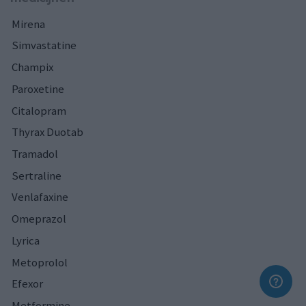
Mirena
Simvastatine
Champix
Paroxetine
Citalopram
Thyrax Duotab
Tramadol
Sertraline
Venlafaxine
Omeprazol
Lyrica
Metoprolol
Efexor
Metformine