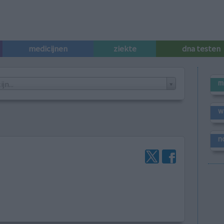
medicijnen
ziekte
dna testen
m
n...
w
n