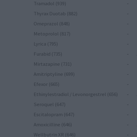
Tramadol (939)
-
Thyrax Duotab (882)
-
Omeprazol (848)
-
Metoprolol (817)
-
Lyrica (795)
-
Furabid (735)
-
Mirtazapine (731)
-
Amitriptyline (699)
-
Efexor (665)
-
Ethinylestradiol / Levonorgestrel (656)
-
Seroquel (647)
-
Escitalopram (647)
-
Amoxicilline (646)
-
Wellbutrin XR (646)
-