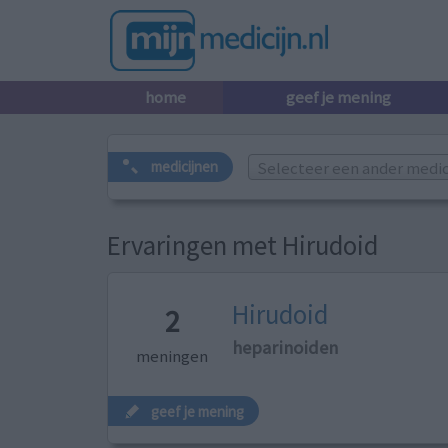
home
geef je mening
Selecteer een ander medicij
medicijnen
Ervaringen met Hirudoid
Hirudoid
2
heparinoiden
meningen
geef je mening