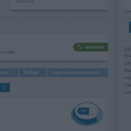
Toon alle...
lees meer
LE
ts staat
Erv
van
Raa
lacht
leeftijd
algehele tevredenheid
voo
Zie
1
va