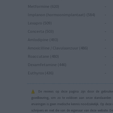
Metformine (620)
-
Implanon (hormoonimplantaat) (584)
-
Lexapro (509)
-
Concerta (503)
-
Amlodipine (493)
-
Amoxicilline / Clavulaanzuur (486)
-
Roaccutane (480)
-
Dexamfetamine (446)
-
Euthyrox (436)
-
De reviews op deze pagina zijn door de gebruiker
goedkeuring, om zo te voldoen aan onze standaarden wa
ervaringen is geen medische kennis noodzakelijk. Op deze 
schrijvers en niet die van de eigenaar van deze website. 