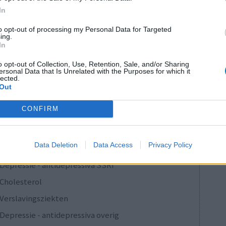
In
0 reacties
to opt-out of processing my Personal Data for Targeted
ing.
In
o opt-out of Collection, Use, Retention, Sale, and/or Sharing
1
ersonal Data that Is Unrelated with the Purposes for which it
lected.
Out
CONFIRM
Anticonceptie - overig
Depressie - antidepressiva SSRI
Data Deletion
Data Access
Privacy Policy
Depressie - antidepressiva SSRI
Depressie - antidepressiva SSRI
Cholesterol
Verslavingsziekten
Depressie - antidepressiva overig