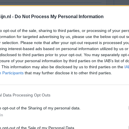
klein
Effectiviteit
 ingesmeerd
jn.nl -
Do Not Process My Personal Information
Hoeveelheid bijwerkingen
mdat er in
deling veel grote blauwe plekken ook een oorzaak
to opt-out of the sale, sharing to third parties, or processing of your per
formation for targeted advertising by us, please use the below opt-out s
door reuma. Dit is maar tijdelijk totdat de
r selection. Please note that after your opt-out request is processed y
eing interest-based ads based on personal information utilized by us or
disclosed to third parties prior to your opt-out. You may separately opt-
0 reacties
losure of your personal information by third parties on the IAB’s list of
. This information may also be disclosed by us to third parties on the
IA
Participants
that may further disclose it to other third parties.
l Data Processing Opt Outs
o opt-out of the Sharing of my personal data.
In
a
Effectiviteit
u na 3 nog
Hoeveelheid bijwerkingen
o opt-out of the Sale of my Personal Data.