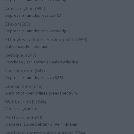
Amitriptyline (699)
Depressie - antidepressiva TCA
Efexor (665)
Depressie - antidepressiva overig
Ethinylestradiol / Levonorgestrel (656)
Anticonceptie - eenfase
Seroquel (647)
Psychose / schizofrenie - antipsychotica
Escitalopram (647)
Depressie - antidepressiva SSRI
Amoxicilline (646)
Antibiotica - penicillines breedspectrum
Wellbutrin XR (646)
Verslavingsziekten
Metformine (620)
Diabetes (suikerziekte) - orale middelen
Implanon (hormoonimplantaat) (584)