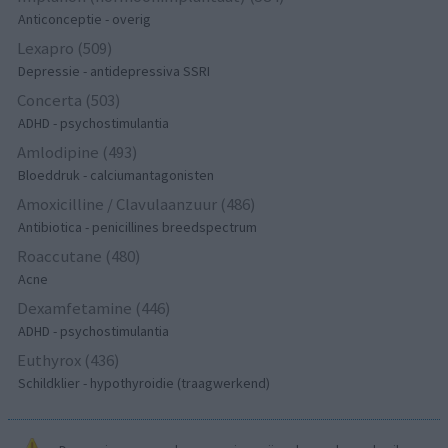
Anticonceptie - overig
Lexapro (509)
Depressie - antidepressiva SSRI
Concerta (503)
ADHD - psychostimulantia
Amlodipine (493)
Bloeddruk - calciumantagonisten
Amoxicilline / Clavulaanzuur (486)
Antibiotica - penicillines breedspectrum
Roaccutane (480)
Acne
Dexamfetamine (446)
ADHD - psychostimulantia
Euthyrox (436)
Schildklier - hypothyroidie (traagwerkend)