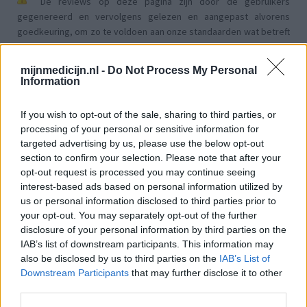
De reviews op deze pagina zijn door de gebruikers
gegenereerd en vervolgens gelezen en aangepast alvorens
goedkeuring, om zo te voldoen aan onze standaarden wat betreft
een review voor een medicijn. Voor het delen van ervaringen is
geen medische kennis noodzakelijk. Op deze manier geven de
mijnmedicijn.nl -
Do Not Process My Personal
reviews alleen een beeld van de ervaring van de schrijvers en niet
Information
die van de eigenaar van deze website. Denk er aan dat de
ervaringen kunnen verschillen van persoon tot persoon en dat u
If you wish to opt-out of the sale, sharing to third parties, or
voor medisch advies altijd contact op moet nemen met uw arts of
processing of your personal or sensitive information for
apotheker.
targeted advertising by us, please use the below opt-out
section to confirm your selection. Please note that after your
opt-out request is processed you may continue seeing
interest-based ads based on personal information utilized by
us or personal information disclosed to third parties prior to
your opt-out. You may separately opt-out of the further
disclosure of your personal information by third parties on the
IAB’s list of downstream participants. This information may
also be disclosed by us to third parties on the
IAB’s List of
Downstream Participants
that may further disclose it to other
third parties.