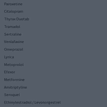
Paroxetine
Citalopram
Thyrax Duotab
Tramadol
Sertraline
Venlafaxine
Omeprazol
Lyrica
Metoprolol
Efexor
Metformine
Amitriptyline
Seroquel
Ethinylestradiol / Levonorgestrel