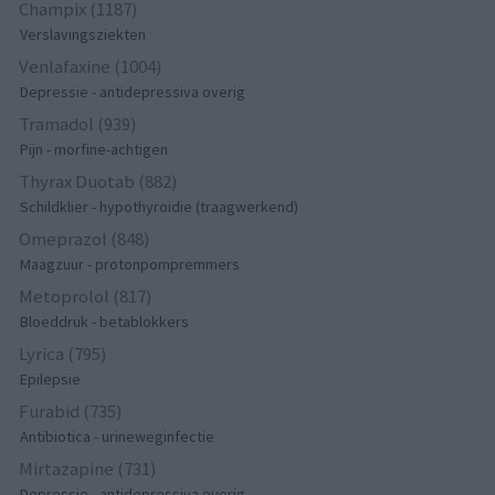
Champix (1187)
Verslavingsziekten
Venlafaxine (1004)
Depressie - antidepressiva overig
Tramadol (939)
Pijn - morfine-achtigen
Thyrax Duotab (882)
Schildklier - hypothyroidie (traagwerkend)
Omeprazol (848)
Maagzuur - protonpompremmers
Metoprolol (817)
Bloeddruk - betablokkers
Lyrica (795)
Epilepsie
Furabid (735)
Antibiotica - urineweginfectie
Mirtazapine (731)
Depressie - antidepressiva overig