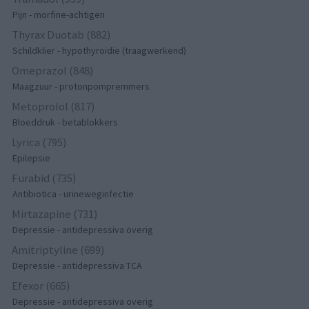
Pijn - morfine-achtigen
Thyrax Duotab (882)
Schildklier - hypothyroidie (traagwerkend)
Omeprazol (848)
Maagzuur - protonpompremmers
Metoprolol (817)
Bloeddruk - betablokkers
Lyrica (795)
Epilepsie
Furabid (735)
Antibiotica - urineweginfectie
Mirtazapine (731)
Depressie - antidepressiva overig
Amitriptyline (699)
Depressie - antidepressiva TCA
Efexor (665)
Depressie - antidepressiva overig