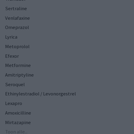
Sertraline
Venlafaxine
Omeprazol
Lyrica
Metoprolol
Efexor
Metformine
Amitriptyline
Seroquel
Ethinylestradiol / Levonorgestrel
Lexapro
Amoxicilline
Mirtazapine
Toon alle...