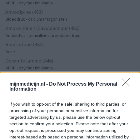
ADHD - psychostimulantia
Amlodipine (493)
Bloeddruk - calciumantagonisten
Amoxicilline / Clavulaanzuur (486)
Antibiotica - penicillines breedspectrum
Roaccutane (480)
Acne
Dexamfetamine (446)
ADHD - psychostimulantia
Euthyrox (436)
Schildklier - hypothyroidie (traagwerkend)
mijnmedicijn.nl -
Do Not Process My Personal
Information
If you wish to opt-out of the sale, sharing to third parties, or
De reviews op deze pagina zijn door de gebruikers
processing of your personal or sensitive information for
gegenereerd en vervolgens gelezen en aangepast alvorens
targeted advertising by us, please use the below opt-out
goedkeuring, om zo te voldoen aan onze standaarden wat betreft
section to confirm your selection. Please note that after your
een review voor een medicijn. Voor het delen van ervaringen is
opt-out request is processed you may continue seeing
geen medische kennis noodzakelijk. Op deze manier geven de
interest-based ads based on personal information utilized by
reviews alleen een beeld van de ervaring van de schrijvers en niet