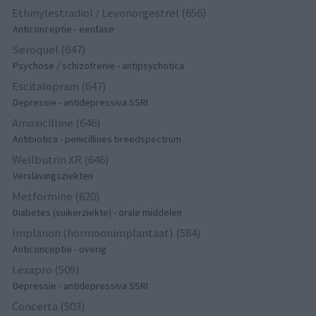
Ethinylestradiol / Levonorgestrel (656)
Anticonceptie - eenfase
Seroquel (647)
Psychose / schizofrenie - antipsychotica
Escitalopram (647)
Depressie - antidepressiva SSRI
Amoxicilline (646)
Antibiotica - penicillines breedspectrum
Wellbutrin XR (646)
Verslavingsziekten
Metformine (620)
Diabetes (suikerziekte) - orale middelen
Implanon (hormoonimplantaat) (584)
Anticonceptie - overig
Lexapro (509)
Depressie - antidepressiva SSRI
Concerta (503)